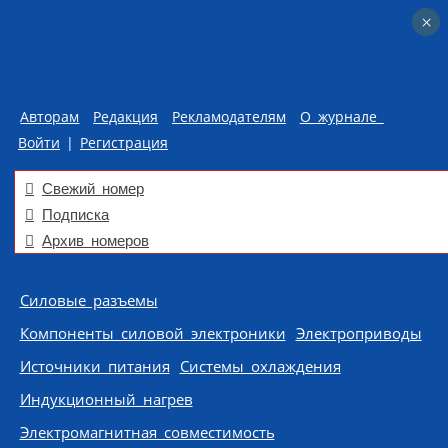
×
×
Авторам
Редакция
Рекламодателям
О журнале
Войти
|
Регистрация
Свежий номер
Подписка
Архив номеров
Skip to content
Силовые разъемы
Компоненты силовой электроники
Электроприводы
Источники питания
Системы охлаждения
Индукционный нагрев
Электромагнитная совместимость