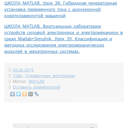
ШКОЛА MATLAB. Урок 38. Гибридная генераторная
установка переменного тока с асинхронной
короткозамкнутой машиной
ШКОЛА MATLAB. Виртуальные лаборатории
устройств силовой электроники и электромеханики в
среде Matlab+Simulink. Урок 39. Классификация и
методика исследования электромеханических
модулей в мехатронных системах.
04.06.2019
Софт
,
Справочные материалы
Метки:
MATLAB
Оставить комментарий