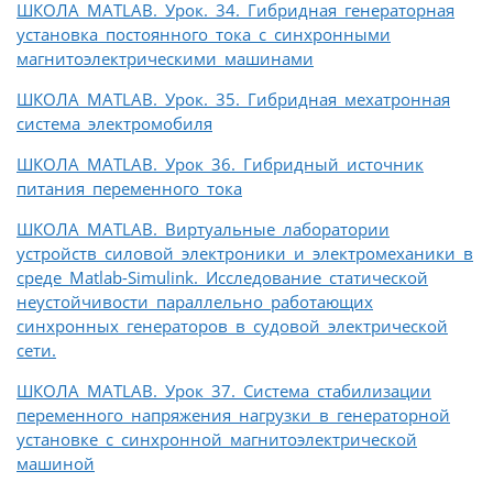
ШКОЛА MATLAB. Урок. 34. Гибридная генераторная
установка постоянного тока с синхронными
магнитоэлектрическими машинами
ШКОЛА MATLAB. Урок. 35. Гибридная мехатронная
система электромобиля
ШКОЛА MATLAB. Урок 36. Гибридный источник
питания переменного тока
ШКОЛА MATLAB. Виртуальные лаборатории
устройств силовой электроники и электромеханики в
среде Matlab-Simulink. Исследование статической
неустойчивости параллельно работающих
синхронных генераторов в судовой электрической
сети.
ШКОЛА MATLAB. Урок 37. Система стабилизации
переменного напряжения нагрузки в генераторной
установке с синхронной магнитоэлектрической
машиной