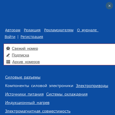
×
×
Авторам
Редакция
Рекламодателям
О журнале
Войти
|
Регистрация
Свежий номер
Подписка
Архив номеров
Skip to content
Силовые разъемы
Компоненты силовой электроники
Электроприводы
Источники питания
Системы охлаждения
Индукционный нагрев
Электромагнитная совместимость