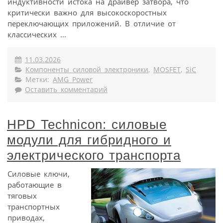
индуктивности истока на драйвер затвора, что
критически важно для высокоскоростных
переключающих приложений. В отличие от
классических ...
11.03.2026
Компоненты силовой электроники
,
MOSFET
,
SiC
Метки:
AMG Power
Оставить комментарий
HPD Technicon: силовые
модули для гибридного и
электрического транспорта
Силовые ключи,
работающие в
тяговых
транспортных
приводах,