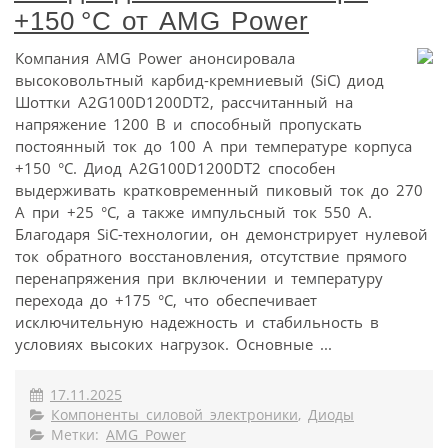
+150 °C от AMG Power
Компания AMG Power анонсировала
высоковольтный карбид-кремниевый (SiC) диод
Шоттки A2G100D1200DT2, рассчитанный на
напряжение 1200 В и способный пропускать
постоянный ток до 100 А при температуре корпуса
+150 °C. Диод A2G100D1200DT2 способен
выдерживать кратковременный пиковый ток до 270
А при +25 °C, а также импульсный ток 550 А.
Благодаря SiC-технологии, он демонстрирует нулевой
ток обратного восстановления, отсутствие прямого
перенапряжения при включении и температуру
перехода до +175 °C, что обеспечивает
исключительную надежность и стабильность в
условиях высоких нагрузок. Основные ...
17.11.2025
Компоненты силовой электроники
,
Диоды
Метки:
AMG Power