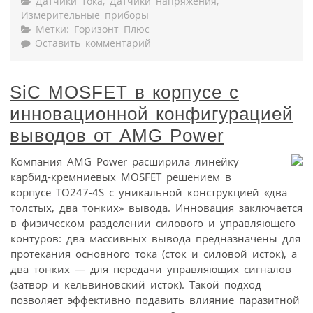
Датчики тока
,
Датчики напряжения
,
Измерительные приборы
Метки:
Горизонт Плюс
Оставить комментарий
SiC MOSFET в корпусе с
инновационной конфигурацией
выводов от AMG Power
Компания AMG Power расширила линейку
карбид-кремниевых MOSFET решением в
корпусе TO247-4S с уникальной конструкцией «два
толстых, два тонких» вывода. Инновация заключается
в физическом разделении силового и управляющего
контуров: два массивных вывода предназначены для
протекания основного тока (сток и силовой исток), а
два тонких — для передачи управляющих сигналов
(затвор и кельвиновский исток). Такой подход
позволяет эффективно подавить влияние паразитной