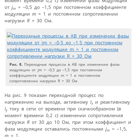
момент времени 0,2 с) изменении фазы модуляции
от
j
= –0,5 до –1,5 при постоянном коэффициенте
m
модуляции
m
= 1 и постоянном сопротивлении
нагрузки
R
= 30 Ом.
Рис. 8.
Переходные процессы в АВ при изменении фазы
модуляции от jm = –0,5 до –1,5 при постоянном
коэффициенте модуляции m = 1 и постоянном
сопротивлении нагрузки R = 30 Ом
На рис. 9 показан переходной процесс по
напряжению на выходе, активному
I
и реактивному
x
I
току в сети от времени при скачко­образном (в
y
момент времени 0,2 с) изменении сопротивления
нагрузки
R
от 30 до 10 Ом, при этом коэффициент и
фаза модуляции оставались постоянными
j
= –1,5,
m
m
= 1.