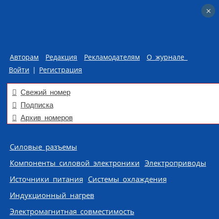
×
×
Авторам
Редакция
Рекламодателям
О журнале
Войти
|
Регистрация
Свежий номер
Подписка
Архив номеров
Skip to content
Силовые разъемы
Компоненты силовой электроники
Электроприводы
Источники питания
Системы охлаждения
Индукционный нагрев
Электромагнитная совместимость