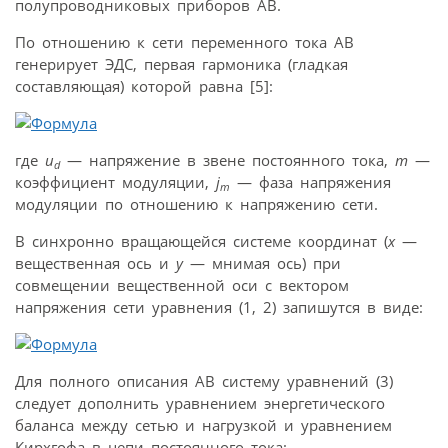
полупроводниковых приборов АВ.
По отношению к сети переменного тока АВ
генерирует ЭДС, первая гармоника (гладкая
составляющая) которой равна [5]:
где
u
— напряжение в звене постоянного тока,
m
—
d
коэффициент модуляции,
j
— фаза напряжения
m
модуляции по отношению к напряжению сети.
В синхронно вращающейся системе координат (
x
—
вещественная ось и
y
— мнимая ось) при
совмещении вещественной оси с вектором
напряжения сети уравнения (1, 2) запишутся в виде:
Для полного описания АВ систему уравнений (3)
следует дополнить уравнением энергетического
баланса между сетью и нагрузкой и уравнением
Кирхгофа в цепи постоянного тока: