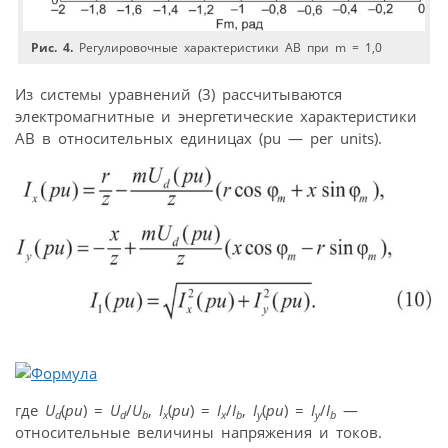
Рис. 4.
Регулировочные характеристики АВ при m = 1,0
Из системы уравнений (3) рассчитываются
электромагнитные и энергетические характеристики
АВ в относительных единицах (pu — per units).
где
U
(
pu
) =
U
/
U
,
I
(
pu
) =
I
/
I
,
I
(
pu
) =
I
/
I
—
d
d
b
x
x
b
y
y
b
относительные величины напряжения и токов.