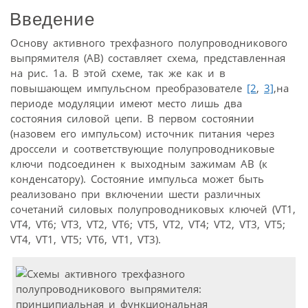
Введение
Основу активного трехфазного полупроводникового
выпрямителя (АВ) составляет схема, представленная
на рис. 1а. В этой схеме, так же как и в
повышающем импульсном преобразователе
[2
,
3]
,на
периоде модуляции имеют место лишь два
состояния силовой цепи. В первом состоянии
(назовем его импульсом) источник питания через
дроссели и соответствующие полупроводниковые
ключи подсоединен к выходным зажимам АВ (к
конденсатору). Состояние импульса может быть
реализовано при включении шести различных
сочетаний силовых полупроводниковых ключей (VT1,
VT4, VT6; VT3, VT2, VT6; VT5, VT2, VT4; VT2, VT3, VT5;
VT4, VT1, VT5; VT6, VT1, VT3).