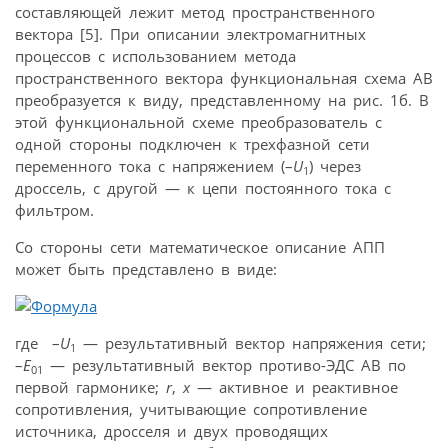
составляющей лежит метод пространственного
вектора [5]. При описании электромагнитных
процессов с использованием метода
пространственного вектора функциональная схема АВ
преобразуется к виду, представленному на рис. 1б. В
этой функциональной схеме преобразователь с
одной стороны подключен к трехфазной сети
переменного тока с напряжением (–
U
) через
1
дроссель, с другой — к цепи постоянного тока с
фильтром.
Со стороны сети математическое описание АПП
может быть представлено в виде:
где –
U
— результативный вектор напряжения сети;
1
–
E
— результативный вектор противо-ЭДС АВ по
01
первой гармонике;
r
,
x
— активное и реактивное
сопротивления, учитывающие сопротивление
источника, дросселя и двух проводящих