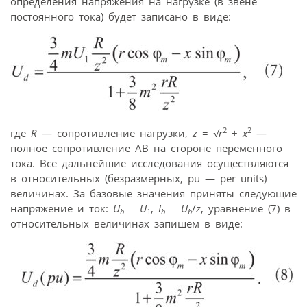
определения напряжения на нагрузке (в звене
постоянного тока) будет записано в виде:
2
2
где
R
— сопротивление нагрузки,
z
=
√r
+
x
—
полное сопротивление АВ на стороне переменного
тока. Все дальнейшие исследования осуществляются
в относительных (безразмерных, pu — per units)
величинах. За базовые значения приняты следующие
напряжение и ток:
U
=
U
,
I
=
U
/
z
, уравнение (7) в
b
1
b
b
относительных величинах запишем в виде: