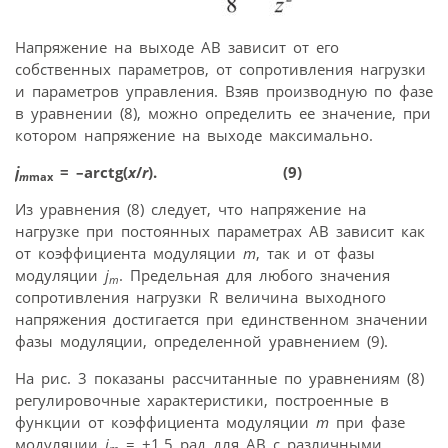
Напряжение на выходе АВ зависит от его
собственных параметров, от сопротивления нагрузки
и параметров управления. Взяв производную по фазе
в уравнении (8), можно определить ее значение, при
котором напряжение на выходе максимально.
j
= –arctg(
x
/
r
). (9)
m
max
Из уравнения (8) следует, что напряжение на
нагрузке при постоянных параметрах АВ зависит как
от коэффициента модуляции
m
, так и от фазы
модуляции
j
. Предельная для любого значения
m
сопротивления нагрузки R величина выходного
напряжения достигается при единственном значении
фазы модуляции, определенной уравнением (9).
На рис. 3 показаны рассчитанные по уравнениям (8)
регулировочные характеристики, построенные в
функции от коэффициента модуляции
m
при фазе
модуляции
j
= ±1,5 рад для АВ с различными