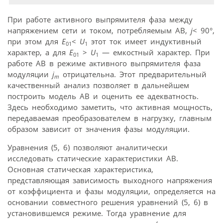
При работе активного выпрямителя фаза между
напряжением сети и током, потребляемым АВ,
j
< 90°,
при этом для
E
<
U
этот ток имеет индуктивный
01
1
характер, а для
E
>
U
— емкостный характер. При
01
1
работе АВ в режиме активного выпрямителя фаза
модуляции
j
отрицательна. Этот предварительный
m
качественный анализ позволяет в дальнейшем
построить модель АВ и оценить ее адекватность.
Здесь необходимо заметить, что активная мощность,
передаваемая преобразователем в нагрузку, главным
образом зависит от значения фазы модуляции.
Уравнения (5, 6) позволяют аналитически
исследовать статические характеристики АВ.
Основная статическая характеристика,
представляющая зависимость выходного напряжения
от коэффициента и фазы модуляции, определяется на
основании совместного решения уравнений (5, 6) в
установившемся режиме. Тогда уравнение для