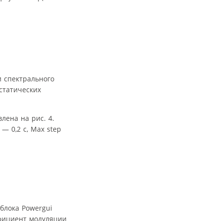
и спектрального
статических
лена на рис. 4.
 0,2 с, Max step
блока Powergui
ффициент модуляции