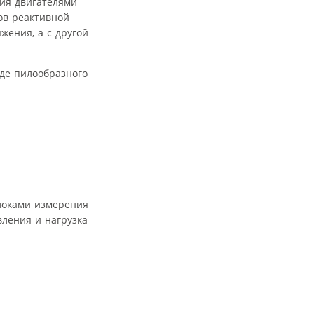
ия двигателями
ов реактивной
жения, а с другой
де пилообразного
локами измерения
вления и нагрузка