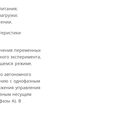
питания;
агрузки;
чении.
теристики
ачения переменных
ного эксперимента,
вшемся режиме.
о автономного
ению с однофазным
яжения управления
разным несущим
азы А). В