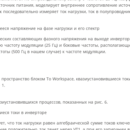
 источник питания, моделирует внутреннее сопротивление исто
ок последовательно измеряет ток нагрузки, ток в полупроводн
ских составляющих фазного напряжения на выходе инвертора.
ю частоту модуляции (25 Гц) и боковые частоты, располагающ
оты (500 Гц в нашем случае) к частоте модуляции.
пространство блоком To Workspace, квазиустановившиеся ток
 1.
иустановившихся процессов, показанных на рис. 6.
ет, что ток нагрузки равен алгебраической сумме токов ключ
ие положительно, ток течет через VT1, а при его запирании 