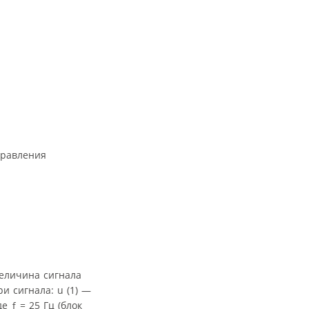
правления
величина сигнала
и сигнала: u (1) —
 ƒ = 25 Гц (блок