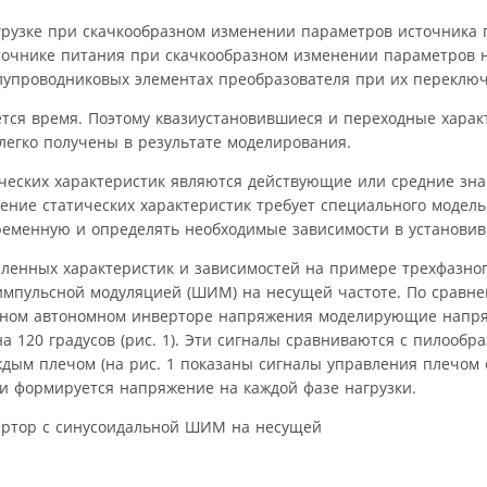
рузке при скачкообразном изменении параметров источника 
очнике питания при скачкообразном изменении параметров н
лупроводниковых элементах преобразователя при их переклю
ся время. Поэтому квазиустановившиеся и переходные харак
легко получены в результате моделирования.
еских характеристик являются действующие или средние зн
ение статических характеристик требует специального модель
ременную и определять необходимые зависимости в установи
ленных характеристик и зависимостей на примере трехфазног
импульсной модуляцией (ШИМ) на несущей частоте. По сравн
фазном автономном инверторе напряжения моделирующие напр
а 120 градусов (рис. 1). Эти сигналы сравниваются с пилооб
ым плечом (на рис. 1 показаны сигналы управления плечом ф
и формируется напряжение на каждой фазе нагрузки.