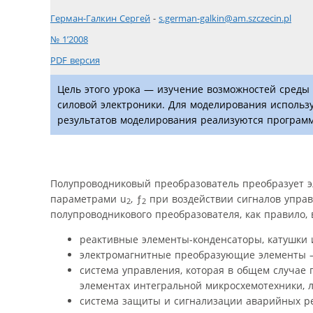
Герман-Галкин Сергей
-
s.german-galkin@am.szczecin.pl
№ 1’2008
PDF версия
Цель этого урока — изучение возможностей среды 
силовой электроники. Для моделирования использу
результатов моделирования реализуются програм
Полупроводниковый преобразователь преобразует э
параметрами u
, ƒ
при воздействии сигналов управ
2
2
полупроводникового преобразователя, как правило, в
реактивные элементы-конденсаторы, катушки и
электромагнитные преобразующие элементы 
система управления, которая в общем случае 
элементах интегральной микросхемотехники, 
система защиты и сигнализации аварийных р