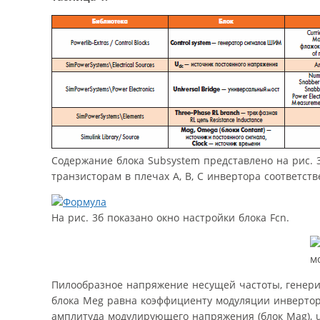
Содержание блока Subsystem представлено на рис. 
транзисторам в плечах A, B, C инвертора соответст
На рис. 3б показано окно настройки блока Fcn.
Пилообразное напряжение несущей частоты, генерир
блока Meg равна коэффициенту модуляции инвертора (
амплитуда модулирующего напряжения (блок Mag), u 