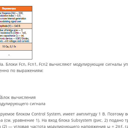
3а. Блоки Fcn, Fcn1, Fcn2 вычисляют модулирующие сигналы у
венно по выражениям:
уемое блоком Control System, имеет амплитуду 1 В. Поэтому 
см. уравнение 1). На вход блока Subsystem (рис. 2) подано тр
(2) — угловая частота модулирующего напряжения ω = 2πƒ, где