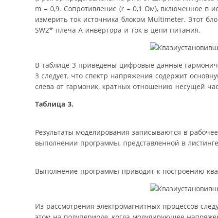
m = 0,9. Сопротивление (r = 0,1 Ом), включенное в
измерить ток источника блоком Multimeter. Этот бл
SW2* плеча А инвертора и ток в цепи питания.
В таблице 3 приведены цифровые данные гармониче
3 следует, что спектр напряжения содержит основну
слева от гармоник, кратных отношению несущей част
Таблица 3.
Результаты моделирования записываются в рабочее 
выполнении программы, представленной в листинге
Выполнение программы приводит к построению кваз
Из рассмотрения электромагнитных процессов следу
этом на полупериоде, когда модулирующее напряжен