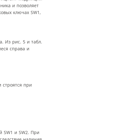
чника и позволяет
иковых ключах SW1,
 Из рис. 5 и табл.
иеся справа и
и строятся при
ей SW1 и SW2. При
вследствие наличия