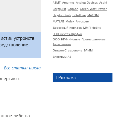
AEMT
Amantys
Analog Devices
Asahi
Bergquist
CapXon
Green Watt Power
Haydon Kerk
Littelfuse
MACOM
MATLAB
Molex
Ангстрем
Дорожный порядок
ММП-Ирбис
НПП «Учтех-Профи»
истик устройств
ООО НПФ «Новые Промышленные
Технологии»
представление
Оптрон-Ставрополь
ЭЛИМ
Электрум АВ
Все статьи цикла
Реклама
энергию с
ванное либо на