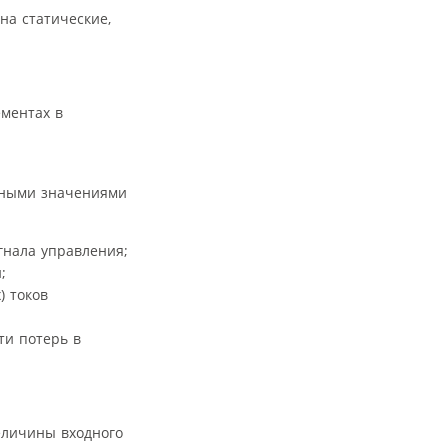
на статические,
ементах в
дными значениями
гнала управления;
;
) токов
ти потерь в
еличины входного