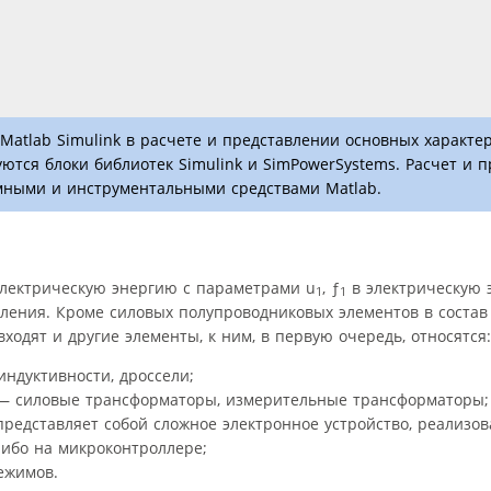
Matlab Simulink в расчете и представлении основных характер
ются блоки библиотек Simulink и SimPowerSystems. Расчет и 
мными и инструментальными средствами Matlab.
лектрическую энергию с параметрами u
, ƒ
в электрическую 
1
1
ления. Кроме силовых полупроводниковых элементов в состав
ходят и другие элементы, к ним, в первую очередь, относятся:
ндуктивности, дроссели;
— силовые трансформаторы, измерительные трансформаторы;
представляет собой сложное электронное устройство, реализо
либо на микроконтроллере;
ежимов.