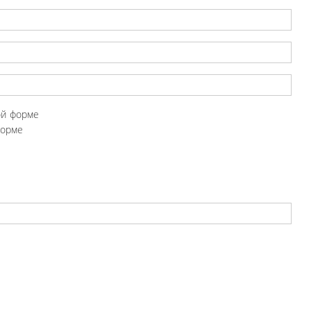
ой форме
форме