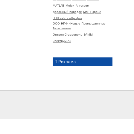
MATLAB
Molex
Ангстрем
Дорожный порядок
ММП-Ирбис
НПП «Учтех-Профи»
ООО НПФ «Новые Промышленные
Технологии»
Оптрон-Ставрополь
ЭЛИМ
Электрум АВ
Реклама