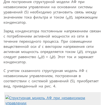
Для построения структурной модели АФ при
независимом управлении на основании системы
уравнений (5) необходимо установить связь между
значением тока фильтра и током
I
(
t
), заряжающим
dc
конденсатор.
Заряд конденсатора постоянным напряжением связан
с потреблением активной мощности из сети в
течение переходного процесса. При совмещении
вещественной оси
d
с вектором напряжения сети
активная мощность определяется током
I
(
t
), откуда
d
следует равенство
I
(
t
) =
I
(
t
). Этот ток и заряжает
dc
d
конденсатор.
С учетом сказанного структурная модель АФ с
независимым управлением, построенная в
соответствии с системой уравнений (5), приобретает
вид, приведенный на рис. 4.