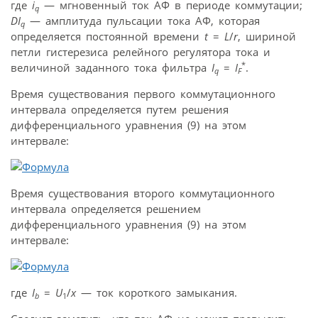
где
i
— мгновенный ток АФ в периоде коммутации;
q
DI
— амплитуда пульсации тока АФ, которая
q
определяется постоянной времени
t
=
L
/
r
, шириной
петли гистерезиса релейного регулятора тока и
*
величиной заданного тока фильтра
I
=
I
.
q
F
Время существования первого коммутационного
интервала определяется путем решения
дифференциального уравнения (9) на этом
интервале:
Время существования второго коммутационного
интервала определяется решением
дифференциального уравнения (9) на этом
интервале:
где
I
=
U
/
x
— ток короткого замыкания.
b
1