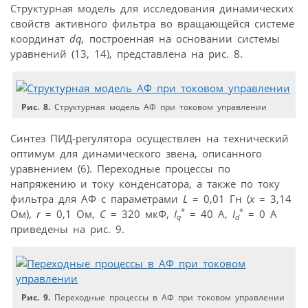
Структурная модель для исследования динамических
свойств активного фильтра во вращающейся системе
координат
dq,
построенная на основании системы
уравнений (13, 14), представлена на рис. 8.
Рис. 8.
Структурная модель АФ при токовом управлении
Синтез ПИД-регулятора осуществлен на технический
оптимум для динамического звена, описанного
уравнением (6). Переходные процессы по
напряжению и току конденсатора, а также по току
фильтра для АФ с параметрами
L
= 0,01 Гн (
x
= 3,14
*
*
Ом),
r
= 0,1 Ом,
С
= 320 мкФ,
I
= 40 А,
I
= 0 А
q
d
приведены на рис. 9.
Рис. 9.
Переходные процессы в АФ при токовом управлении