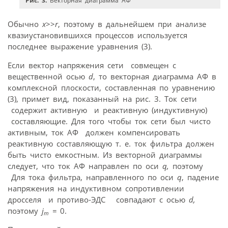
Рис. 3.
Векторная диаграмма АФ
Обычно
x
>>
r
, поэтому в дальнейшем при анализе
квазиустановившихся процессов используется
последнее выражение уравнения (3).
Если вектор напряжения сети
совмещен с
вещественной осью
d
, то векторная диаграмма АФ в
комплексной плоскости, составленная по уравнению
(3), примет вид, показанный на рис. 3. Ток сети
содержит активную
и реактивную (индуктивную)
составляющие. Для того чтобы ток сети был чисто
активным, ток АФ
должен компенсировать
реактивную составляющую
т. е. ток фильтра должен
быть чисто емкостным. Из векторной диаграммы
следует, что ток АФ направлен по оси
q,
поэтому
Для тока фильтра, направленного по оси
q
, падение
напряжения на индуктивном сопротивлении
дросселя
и противо-ЭДС
совпадают с осью
d,
поэтому
j
=
0.
m