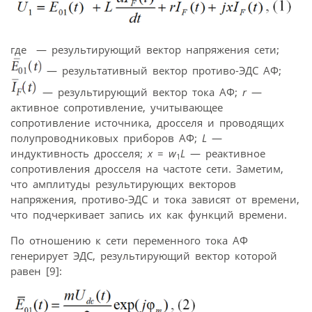
где
— результирующий вектор напряжения сети;
— результативный вектор противо-ЭДС АФ;
— результирующий вектор тока АФ;
r
—
активное сопротивление, учитывающее
сопротивление источника, дросселя и проводящих
полупровод­никовых приборов АФ;
L
—
индуктивность дросселя;
x
=
w
L
— реактивное
1
сопротивления дросселя на частоте сети. Заметим,
что амплитуды результирующих векторов
напряжения, противо-ЭДС и тока зависят от времени,
что подчеркивает запись их как функций времени.
По отношению к сети переменного тока АФ
генерирует ЭДС, результирующий вектор которой
равен [9]: