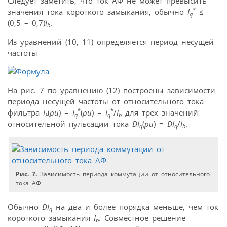
Следует заметить, что ток АФ не может превысить
*
значения тока короткого замыкания, обычно
I
≤
q
(0,5 – 0,7)
I
.
b
Из уравнений (10, 11) определяется период несущей
частоты
На рис. 7 по уравнению (12) построены зависимости
периода несущей частоты от относительного тока
*
*
фильтра
I
(
pu
) =
I
(
pu
) =
I
/
I
для трех значений
F
q
q
b
относительной пульсации тока
DI
(
pu
) =
DI
/
I
.
q
q
b
Рис. 7.
Зависимость периода коммутации от относительного
тока АФ
Обычно
DI
на два и более порядка меньше, чем ток
q
короткого замыкания
I
. Совместное решение
b