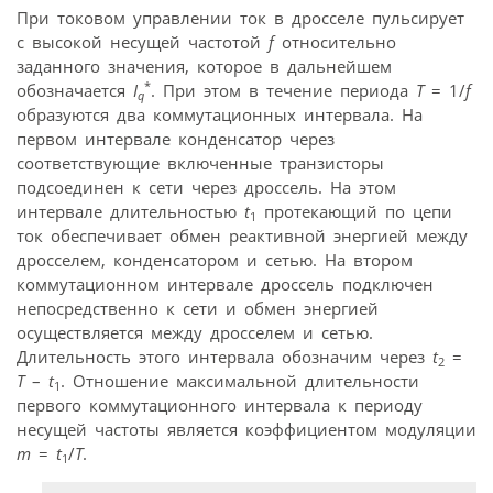
При токовом управлении ток в дросселе пульсирует
с высокой несущей частотой
f
относительно
заданного значения, которое в дальнейшем
*
обозначается
I
. При этом в течение периода
T
= 1/
f
q
образуются два коммутационных интервала. На
первом интервале конденсатор через
соответствующие включенные транзисторы
подсоединен к сети через дроссель. На этом
интервале длительностью
t
протекающий по цепи
1
ток обеспечивает обмен реактивной энергией между
дросселем, конденсатором и сетью. На втором
коммутационном интервале дроссель подключен
непосредственно к сети и обмен энергией
осуществляется между дросселем и сетью.
Длительность этого интервала обозначим через
t
=
2
T
–
t
. Отношение максимальной длительности
1
первого коммутационного интервала к периоду
несущей частоты является коэффициентом модуляции
m
=
t
/
T
.
1