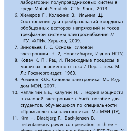
лаборатории полупроводниковых систем в
среде Matlab-Simulink. СПб: Лань, 2013.
Жемеров Г., Колесник В., Ильина Щ.
Соотношения для преобразований координат
обобщенных векторов напряжений и токов
трехфазной системы электроснабжения //
НТУ. «ХПИ». Харьков, 2009.
Зиновьев Г. С. Основы силовой
электроники. Ч. 2, Новосибирск, Изд-во НГТУ,
Ковач К. П., Рац И. Переходные процессы в
машинах переменного тока / Пер. с нем. М.-
Л.: Госэнергоиздат, 1963.
Розанов Ю.К. Силовая электроника. М.: Изд.
дом МЭИ, 2007.
Чаплыгин Е.Е., Калугин Н.Г. Теория мощности
в силовой электронике / Учеб. пособие для
студентов, обучающихся по специальности
«Промышленная электроника». М.: МЭИ (ТУ),
Kim H, Blaabjerg F., Back-Jensen B.
Instentaneous power compensation in three –
phase systems using p-q-r theory / IEEE Trans //