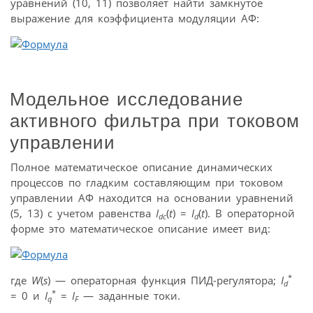
уравнений (10, 11) позволяет найти замкнутое
выражение для коэффициента модуляции АФ:
Модельное исследование
активного фильтра при токовом
управлении
Полное математическое описание динамических
процессов по гладким составляющим при токовом
управлении АФ находится на основании уравнений
(5, 13) с учетом равенства
I
(
t
) =
I
(
t
). В операторной
dc
d
форме это математическое описание имеет вид:
*
где
W
(
s
) — операторная функция ПИД-регулятора;
I
d
*
= 0 и
I
=
I
— заданные токи.
q
F