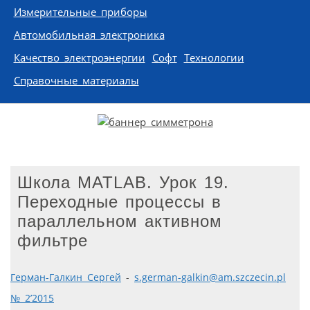
Измерительные приборы
Автомобильная электроника
Качество электроэнергии
Софт
Технологии
Справочные материалы
Школа MATLAB. Урок 19.
Переходные процессы в
параллельном активном
фильтре
Герман-Галкин Сергей
-
s.german-galkin@am.szczecin.pl
№ 2’2015