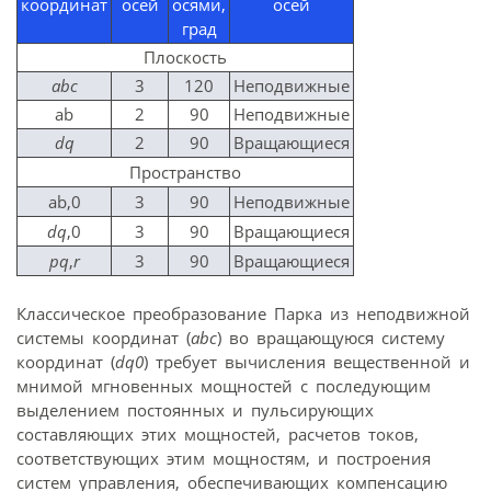
координат
осей
осями,
осей
град
Плоскость
abc
3
120
Неподвижные
ab
2
90
Неподвижные
dq
2
90
Вращающиеся
Пространство
ab,0
3
90
Неподвижные
dq
,0
3
90
Вращающиеся
pq
,
r
3
90
Вращающиеся
Классическое преобразование Парка из неподвижной
системы координат (
abc
) во вращающуюся систему
координат (
dq0
) требует вычисления вещественной и
мнимой мгновенных мощностей с последующим
выделением постоянных и пульсирующих
составляющих этих мощностей, расчетов токов,
соответствующих этим мощностям, и построения
систем управления, обеспечивающих компенсацию