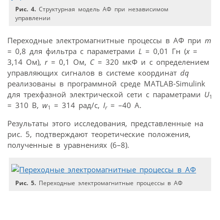
Рис. 4.
Структурная модель АФ при независимом
управлении
Переходные электромагнитные процессы в АФ при
m
= 0,8 для фильтра с параметрами
L
= 0,01 Гн (
x
=
3,14 Ом),
r
= 0,1 Ом,
С
= 320 мкФ и с определением
управляющих сигналов в системе координат
dq
реализованы в программной среде MATLAB-Simulink
для трехфазной электрической сети с параметрами
U
1
= 310 В,
w
= 314 рад/c,
I
= –40 A.
1
r
Результаты этого исследования, представленные на
рис. 5, подтверждают теоретические положения,
полученные в уравнениях (6–8).
Рис. 5.
Переходные электромагнитные процессы в АФ