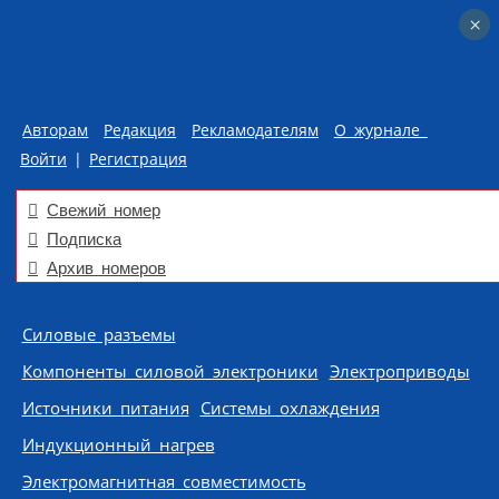
×
×
Авторам
Редакция
Рекламодателям
О журнале
Войти
|
Регистрация
Свежий номер
Подписка
Архив номеров
Skip to content
Силовые разъемы
Компоненты силовой электроники
Электроприводы
Источники питания
Системы охлаждения
Индукционный нагрев
Электромагнитная совместимость