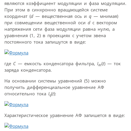
являются коэффициент модуляции и фаза модуляции.
При этом в синхронно вращающейся системе
координат (
d
— вещественная ось и
q
— мнимая)
при совмещении вещественной оси
d
с вектором
напряжения сети фаза модуляции равна нулю, а
уравнения (1, 2) в проекциях с учетом звена
постоянного тока запишутся в виде:
где
C
— емкость конденсатора фильтра,
I
(
t
) — ток
dc
заряда конденсатора.
На основании системы уравнений (5) можно
получить дифференциальное уравнение АФ
относительно тока
I
(
t
):
q
Характеристическое уравнение АФ запишется в виде: