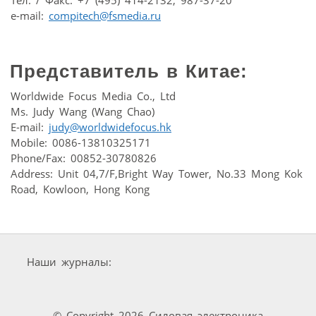
Тел. / Факс: +7 (495) 414-2132, 987-37-20
e-mail:
compitech@fsmedia.ru
Представитель в Китае:
Worldwide Focus Media Co., Ltd
Ms. Judy Wang (Wang Chao)
E-mail:
judy@worldwidefocus.hk
Mobile: 0086-13810325171
Phone/Fax: 00852-30780826
Address: Unit 04,7/F,Bright Way Tower, No.33 Mong Kok
Road, Kowloon, Hong Kong
Наши журналы:
© Copyright 2026 Силовая электроника