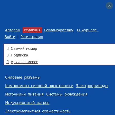
×
×
Авторам
Редакция
Рекламодателям
О журнале
Войти
|
Регистрация
Свежий номер
Подписка
Архив номеров
Skip to content
Силовые разъемы
Компоненты силовой электроники
Электроприводы
Источники питания
Системы охлаждения
Индукционный нагрев
Электромагнитная совместимость