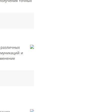
 получения точных
 различных
ммуникаций и
именение
тации.