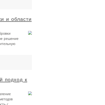
и и области
бровки
ое решение
чительную
й подход к
вление
методов
сть с