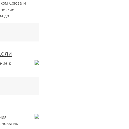
ском Союзе и
ические
 до ...
асли
ние к
ния
сновы их