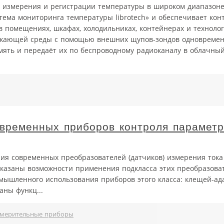
ля измерения и регистрации температуры в широком диапазоне
тема мониторинга температуры librotech» и обеспечивает кон
в помещениях, шкафах, холодильниках, контейнерах и техноло
ружающей среды с помощью внешних щупов-зондов одновременн
ять и передаёт их по беспроводному радиоканалу в облачный
временных приборов контроля параметр
ия современных преобразователей (датчиков) измерения тока
казаны возможности применения подкласса этих преобразова
ышленного использования приборов этого класса: клещей-ада
аны функц...
мерительные приборы