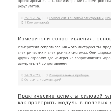
проектирования, а также измерение параметров сн
результатов.
25.01.2024
|
Компоненты силовой электроники
,
Из
1 Комментарий
Измерители сопротивления: осно
Измерители сопротивления – это инструменты, пре
электрических и электронных системах. Они широко
других отраслях, где измерение сопротивления игр
измерителей сопротивления.
14.09.2023
|
Измерительные приборы
Оставить комментарий
Практические аспекты силовой эл
как проверить модуль в полевых 
Силовые полупроводниковые модули подвергаются м