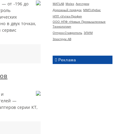
 — от -196 до
MATLAB
Molex
Ангстрем
троль
Дорожный порядок
ММП-Ирбис
НПП «Учтех-Профи»
гических
ООО НПФ «Новые Промышленные
о в двух точках,
Технологии»
 сервис
Оптрон-Ставрополь
ЭЛИМ
Электрум АВ
Реклама
ов
 и
телей —
птеров серии КТ,