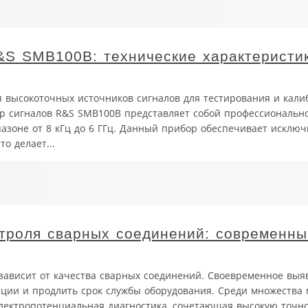
&S SMB100B: технические характеристик
 высокоточных источников сигналов для тестирования и кали
р сигналов R&S SMB100B представляет собой профессиональн
азоне от 8 кГц до 6 ГГц. Данный прибор обеспечивает исклю
о делает...
троля сварных соединений: современны
ависит от качества сварных соединений. Своевременное выя
ации и продлить срок службы оборудования. Среди множества 
лектропотенциальная диагностика, сочетающая высокую точно