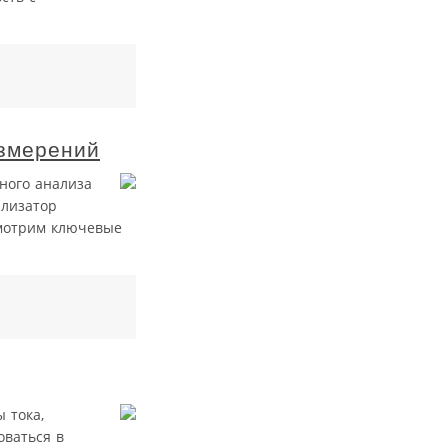
измерений
ного анализа
ализатор
смотрим ключевые
 тока,
оваться в