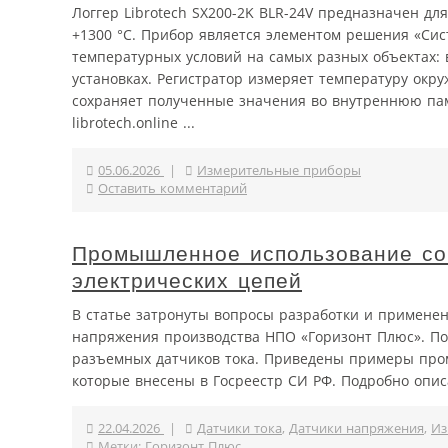
Логгер Librotech SX200-2K BLR-24V предназначен д
+1300 °C. Прибор является элементом решения «Сис
температурных условий на самых разных объектах: 
установках. Регистратор измеряет температуру ок
сохраняет полученные значения во внутреннюю пам
librotech.online ...
05.06.2026
|
Измерительные приборы
Оставить комментарий
Промышленное использование со
электрических цепей
В статье затронуты вопросы разработки и применен
напряжения производства НПО «Горизонт Плюс». По
разъемных датчиков тока. Приведены примеры пром
которые внесены в Госреестр СИ РФ. Подробно опис
22.04.2026
|
Датчики тока
,
Датчики напряжения
,
Из
Метки:
Горизонт Плюс