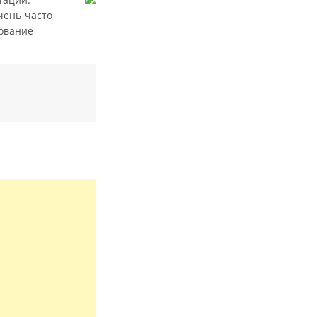
чень часто
зование