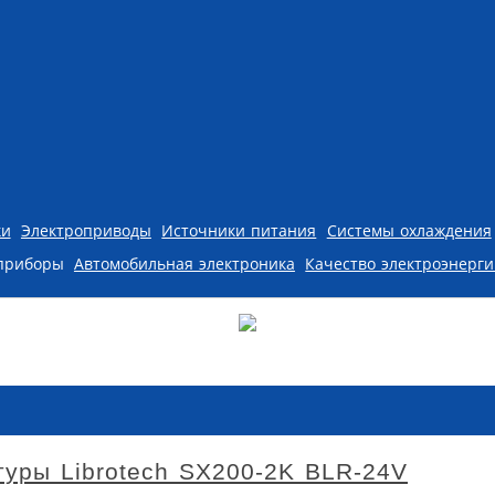
ки
Электроприводы
Источники питания
Системы охлаждения
приборы
Автомобильная электроника
Качество электроэнерг
туры Librotech SX200-2K BLR-24V