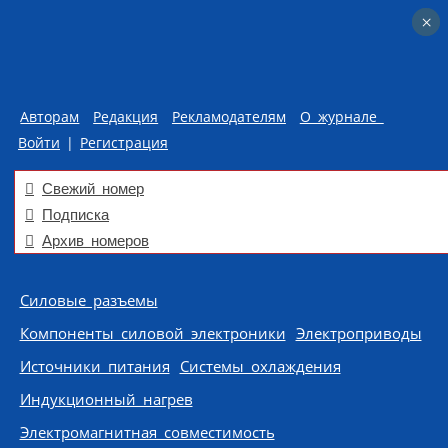
×
×
Авторам
Редакция
Рекламодателям
О журнале
Войти
|
Регистрация
Свежий номер
Подписка
Архив номеров
Skip to content
Силовые разъемы
Компоненты силовой электроники
Электроприводы
Источники питания
Системы охлаждения
Индукционный нагрев
Электромагнитная совместимость