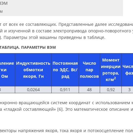
ЭМ
т от всех ее составляющих. Представленные далее исследова
 и изученной в составе электропривода опорно-поворотного 
8]. Параметры этой машины приведены в таблице.
ТАБЛИЦА. ПАРАМЕТРЫ ВЭМ
Момент
вление
Индуктивность
Постоянная
Число
инерции
Чис
тки
обмотки
по ЭДС, Вс/
пар
ротора,
фа
, Ом
якоря, Гн
рад
полюсов
2
кгм
3
0,0264
0,911
48
0,92
3
инхронно вращающейся системе координат с использованием 
а «гладкой составляющей» [6]. Это математическое описание и
екторы напряжения якоря, тока якоря и потокосцеплениe по