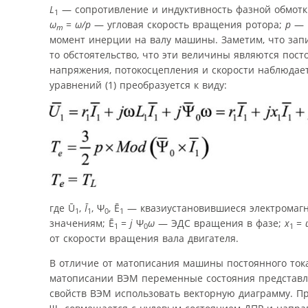
L
— сопротивление и индуктивность фазной обмотк
1
ω
=
ω
/p
— угловая скорость вращения ротора;
p
— 
m
момент инерции на валу машины. Заметим, что запи
то обстоятельство, что эти величины являются по
напряжения, потокосцепления и скорости наблюдае
уравнений (1) преобразуется к виду:
где Ū
,
Ī
, Ψ
, Ē
— квазиустановившиеся электромаг
1
1
0
1
значениям; Ē
=
j
Ψ
ω
— ЭДС вращения в фазе;
x
=
1
0
1
от скорости вращения вала двигателя.
В отличие от матописания машины постоянного ток
матописании ВЭМ переменные состояния представля
свойств ВЭМ использовать векторную диаграмму. П