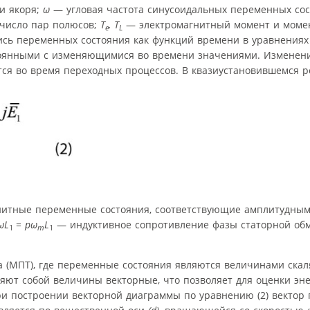
и якоря;
ω
— угловая частота синусоидальных переменных сос
число пар полюсов;
T
,
T
— электромагнитный момент и момен
e
L
сь переменных состояния как функций времени в уравнениях 
стоянными с изменяющимися во времени значениями. Изменени
тся во время переходных процессов. В квазиустановившемся 
нитные переменные состояния, соответствующие амплитудны
ω
L
=
p
ω
L
— индуктивное сопротивление фазы статорной обм
1
m
1
а (МПТ), где переменные состояния являются величинами скал
ют собой величины векторные, что позволяет для оценки эне
ри построении векторной диаграммы по уравнению (2) вектор