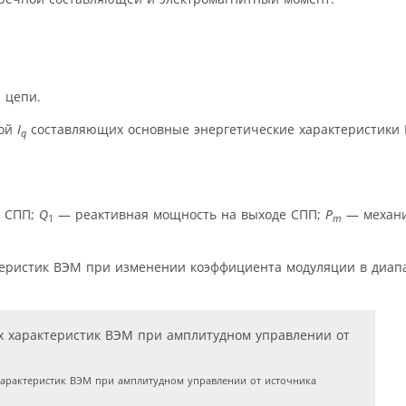
 цепи.
ной
I
составляющих основные энергетические характеристики
q
е СПП;
Q
— реактивная мощность на выходе СПП;
P
— механи
1
m
ктеристик ВЭМ при изменении коэффициента модуляции в диапа
арактеристик ВЭМ при амплитудном управлении от источника