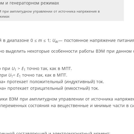
 при амплитудном управлении от источника напряжения в
ежимах
 в диапазоне 0 ≤
m
≤ 1;
U
— постоянное напряжение питани
dc
жно выделить некоторые особенности работы ВЭМ при данном 
о при
U
>
E
точно так, как в МПТ.
1
1
 при
U
<
E
точно так, как в МПТ.
1
1
а» протекает положительный (индуктивный) ток.
а» протекает отрицательный (емкостный) ток.
тики ВЭМ при амплитудном управлении от источника напряже
 переменных состояния на вещественные и мнимые части в с
перечной составляющей и электромагнитный момент: