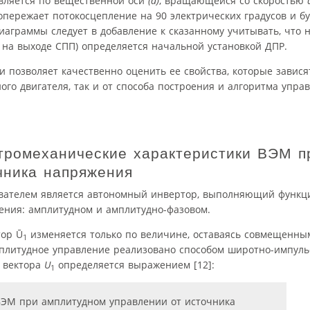
вляется по вещественной оси
(d)
, вращающейся со скоростью
пережает потокосцепление на 90 электрических градусов и б
иаграммы следует в добавление к сказанному учитывать, что 
а на выходе СПП) определяется начальной установкой ДПР.
 позволяет качественно оценить ее свойства, которые зависят
го двигателя, так и от способа построения и алгоритма упра
тромеханические характеристики ВЭМ п
чника напряжения
ователем является автономный инвертор, выполняющий функц
ения: амплитудном и амплитудно-фазовом.
тор Ū
изменяется только по величине, оставаясь совмещенны
1
амплитудное управление реализовано способом широтно-импул
а вектора
U
определяется выражением [12]:
1