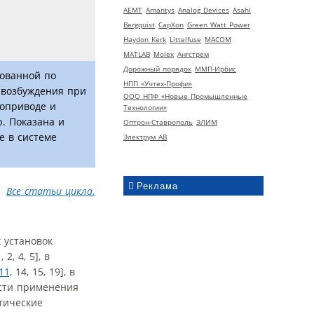
AEMT
Amantys
Analog Devices
Asahi
Bergquist
CapXon
Green Watt Power
Haydon Kerk
Littelfuse
MACOM
MATLAB
Molex
Ангстрем
Дорожный порядок
ММП-Ирбис
рованной по
НПП «Учтех-Профи»
 возбуждения при
ООО НПФ «Новые Промышленные
роприводе и
Технологии»
. Показана и
Оптрон-Ставрополь
ЭЛИМ
е в системе
Электрум АВ
Реклама
Все статьи цикла.
 установок
, 4, 5], в
11,
14, 15, 19], в
сти применения
тические