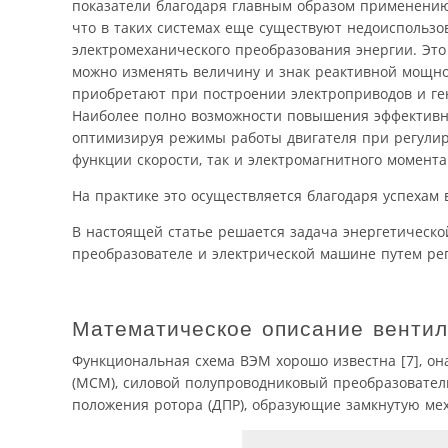
показатели благодаря главным образом применению
что в таких системах еще существуют недоиспольз
электромеханического преобразования энергии. Это 
можно изменять величину и знак реактивной мощно
приобретают при построении электроприводов и ген
Наиболее полно возможности повышения эффективно
оптимизируя режимы работы двигателя при регулир
функции скорости, так и электромагнитного момента
На практике это осуществляется благодаря успехам
В настоящей статье решается задача энергетическ
преобразователе и электрической машине путем ре
Математическое описание венти
Функциональная схема ВЭМ хорошо известна [7], он
(МСМ), силовой полупроводниковый преобразователь 
положения ротора (ДПР), образующие замкнутую ме