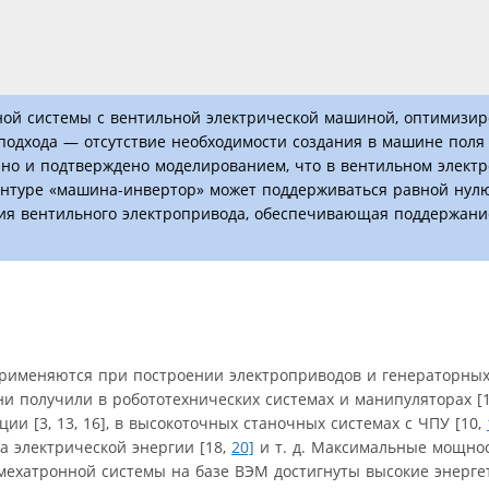
ной системы с вентильной электрической машиной, оптимизи
 подхода — отсутствие необходимости создания в машине поля
но и подтверждено моделированием, что в вентильном элект
онтуре «машина-инвертор» может поддерживаться равной нулю
ия вентильного электропривода, обеспечивающая поддержани
рименяются при построении электроприводов и генераторных
 получили в робототехнических системах и манипуляторах [1, 2
и [3, 13, 16], в высокоточных станочных системах с ЧПУ [10,
ва электрической энергии [18,
20]
и т. д. Максимальные мощно
мехатронной системы на базе ВЭМ достигнуты высокие энерге