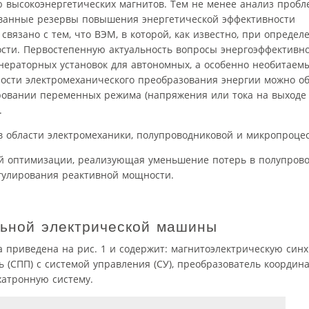
 высокоэнергетических магнитов. Тем не менее анализ пробл
ованные резервы повышения энергетической эффективности
связано с тем, что ВЭМ, в которой, как известно, при опреде
сти. Первостепенную актуальность вопросы энергоэффективно
ераторных установок для автономных, а особенно необитаемы
сти электромеханического преобразования энергии можно об
овании переменных режима (напряжения или тока на выходе 
.
 в области электромеханики, полупроводниковой и микропроце
ой оптимизации, реализующая уменьшение потерь в полупров
гулирования реактивной мощности.
льной электрической машины
а приведена на рис. 1 и содержит: магнитоэлектрическую си
(СПП) c системой управления (СУ), преобразователь координа
хатронную систему.