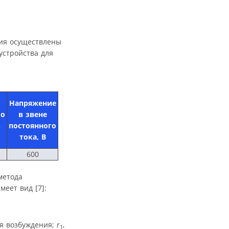
ния осуществлены
устройства для
Напряжение
ло
в звене
з
постоянного
тока, В
600
метода
меет вид [7]:
ля возбуждения;
r
,
1