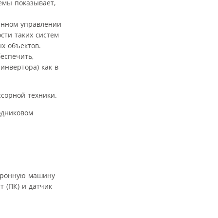
емы показывает,
ленном управлении
сти таких систем
х объектов.
еспечить,
инвертора) как в
ссорной техники.
одниковом
нхронную машину
т (ПК) и датчик