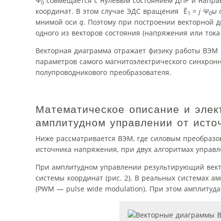
Ψ
совмещается с нулевым состоянием ДПР и напра
0
координат. В этом случае ЭДС вращения Ē
=
j
Ψ
ω
о
1
0
мнимой оси
q
. Поэтому при построении векторной д
одного из векторов состояния (напряжения или ток
Векторная диаграмма отражает физику работы ВЭМ и
параметров самого магнитоэлектрического синхронно
полупроводникового преобразователя.
Математическое описание и элек
амплитудном управлении от исто
Ниже рассматривается ВЭМ, где силовым преобраз
источника напряжения, при двух алгоритмах управл
При амплитудном управлении результирующий век
системы координат (рис. 2). В реальных системах 
(PWM — pulse wide modulation). При этом амплитуд