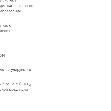
ω
системы
удет направлена по
направление
 как от
вления
ри
ию регулируемого
м с осью
q
Ū
=
U
1
q
ьсной модуляции