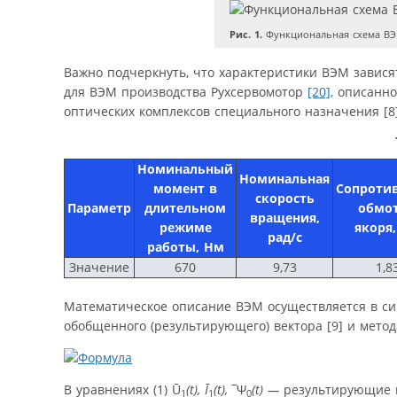
Рис. 1.
Функциональная схема В
Важно подчеркнуть, что характеристики ВЭМ завися
для ВЭМ производства Рухсервомотор
[20],
описанной
оптических комплексов специального назначения [
Номинальный
Номинальная
момент в
Сопроти
скорость
Параметр
длительном
обмо
вращения,
режиме
якоря
рад/с
работы, Нм
Значение
670
9,73
1,8
Математическое описание ВЭМ осуществляется в с
обобщенного (результирующего) вектора [9] и метод
В уравнениях (1) Ū
(t),
Ī
(t),
‾Ψ
(t) —
результирующие в
1
1
0