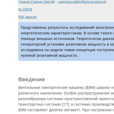
Герман-Галкин Сергей
-
s.german-galkin@am.szczecin.pl
№ 3’2018
PDF версия
Представлены результаты исследований мехатрон
энергетическим характеристикам. В основе такого
помощи внешних источников. Теоретически доказа
генераторной установке реактивная мощность в к
исследована на модели новая концепция построен
нулевой реактивной мощности.
Введение
Вентильные электрические машины (ВЭМ) широко п
различного назначения. Особое распространение они
разнообразных системах пространственной ориентаци
транспортных системах [17], в системах производст
ВЭМ составляют десятки мегаватт. При построении 