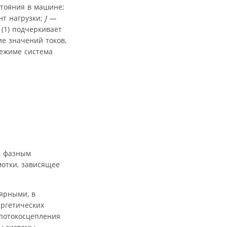
тояния в машине;
т нагрузки;
J —
(1) подчеркивает
е значений токов,
режиме система
м фазным
отки, зависящее
ярными, в
ргетических
 потокосцепления