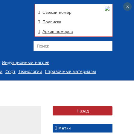
×
×
Свежий номер
Подписка
Архив номеров
Поиск
Индукционный нагрев
ии
Софт
Технологии
Справочные материалы
Метки