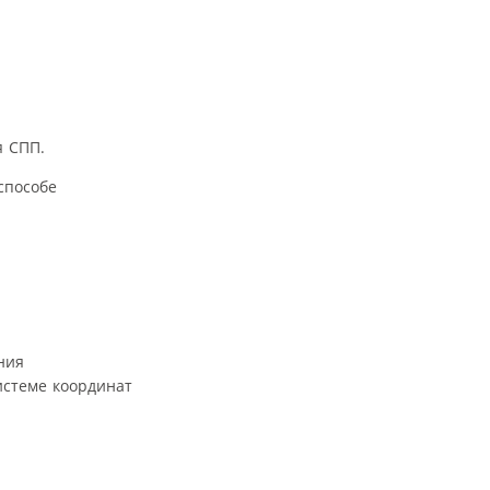
я СПП.
способе
ния
истеме координат