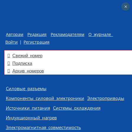
×
×
Авторам
Редакция
Рекламодателям
О журнале
Войти
|
Регистрация
Свежий номер
Подписка
Архив номеров
Skip to content
Силовые разъемы
Компоненты силовой электроники
Электроприводы
Источники питания
Системы охлаждения
Индукционный нагрев
Электромагнитная совместимость