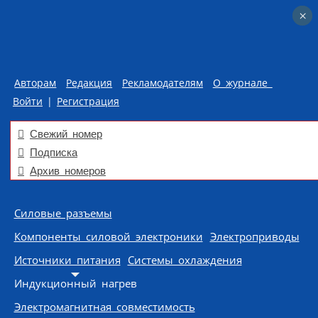
×
×
Авторам
Редакция
Рекламодателям
О журнале
Войти
|
Регистрация
Свежий номер
Подписка
Архив номеров
Skip to content
Силовые разъемы
Компоненты силовой электроники
Электроприводы
Источники питания
Системы охлаждения
Индукционный нагрев
Электромагнитная совместимость