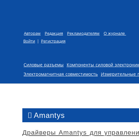
Авторам
Редакция
Рекламодателям
О журнале
Войти
|
Регистрация
Skip to content
Силовые разъемы
Компоненты силовой электрони
Электромагнитная совместимость
Измерительные 
Amantys
Драйверы Amantys для управлени