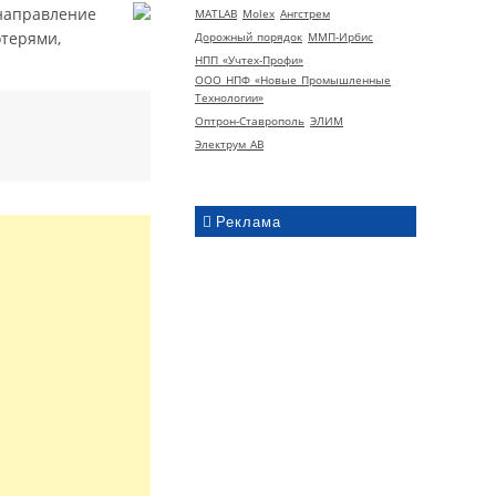
направление
MATLAB
Molex
Ангстрем
терями,
Дорожный порядок
ММП-Ирбис
НПП «Учтех-Профи»
ООО НПФ «Новые Промышленные
Технологии»
Оптрон-Ставрополь
ЭЛИМ
Электрум АВ
Реклама