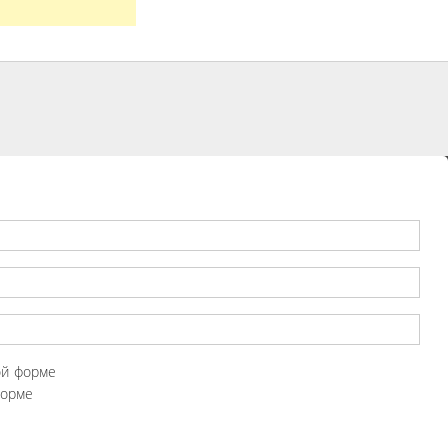
ой форме
форме