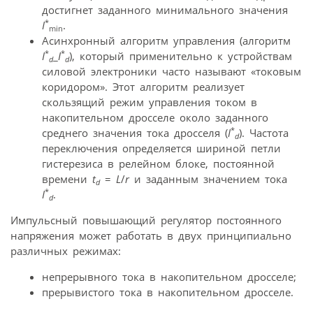
достигнет заданного минимального значения
*
I
.
min
Асинхронный алгоритм управления (алгоритм
*
*
I
_
I
), который применительно к устройствам
d
d
силовой электроники часто называют «токовым
коридором». Этот алгоритм реализует
скользящий режим управления током в
накопительном дросселе около заданного
*
среднего значения тока дросселя (
I
). Частота
d
переключения определяется шириной петли
гистерезиса в релейном блоке, постоянной
времени
t
=
L
/
r
и заданным значением тока
d
*
I
.
d
Импульсный повышающий регулятор постоянного
напряжения может работать в двух принципиально
различных режимах:
непрерывного тока в накопительном дросселе;
прерывистого тока в накопительном дросселе.