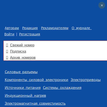
×
×
Авторам
Редакция
Рекламодателям
О журнале
Войти
|
Регистрация
Свежий номер
Подписка
Архив номеров
Skip to content
Силовые разъемы
Компоненты силовой электроники
Электроприводы
Источники питания
Системы охлаждения
Индукционный нагрев
Электромагнитная совместимость