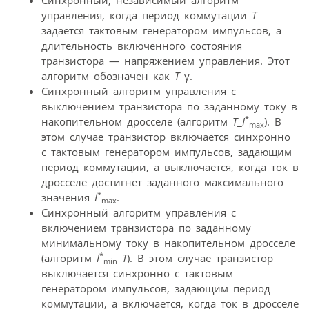
управления, когда период коммутации
Т
задается тактовым генератором импульсов, а
длительность включенного состояния
транзистора — напряжением управления. Этот
алгоритм обозначен как
Т
_γ.
Синхронный алгоритм управления с
выключением транзистора по заданному току в
*
накопительном дросселе (алгоритм
Т
_
I
). В
max
этом случае транзистор включается синхронно
с тактовым генератором импульсов, задающим
период коммутации, а выключается, когда ток в
дросселе достигнет заданного максимального
*
значения
I
.
max
Синхронный алгоритм управления с
включением транзистора по заданному
минимальному току в накопительном дросселе
*
(алгоритм
I
_
T
). В этом случае транзистор
min
выключается синхронно с тактовым
генератором импульсов, задающим период
коммутации, а включается, когда ток в дросселе