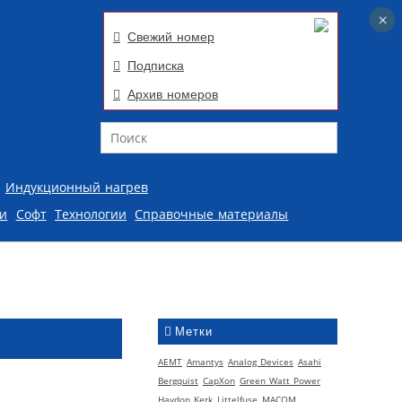
×
×
Свежий номер
Подписка
Архив номеров
Поиск
Индукционный нагрев
ии
Софт
Технологии
Справочные материалы
Метки
AEMT
Amantys
Analog Devices
Asahi
Bergquist
CapXon
Green Watt Power
Haydon Kerk
Littelfuse
MACOM