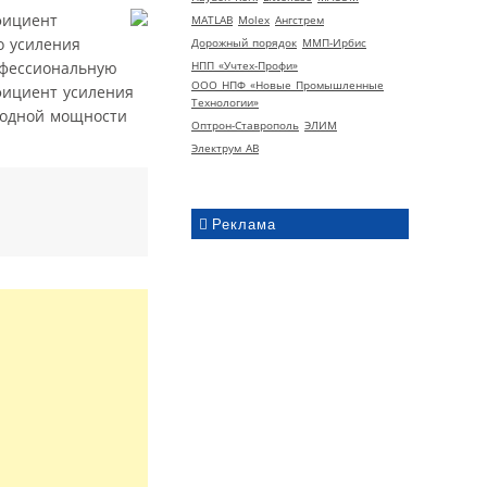
фициент
MATLAB
Molex
Ангстрем
о усиления
Дорожный порядок
ММП-Ирбис
НПП «Учтех-Профи»
офессиональную
ООО НПФ «Новые Промышленные
фициент усиления
Технологии»
ходной мощности
Оптрон-Ставрополь
ЭЛИМ
Электрум АВ
Реклама