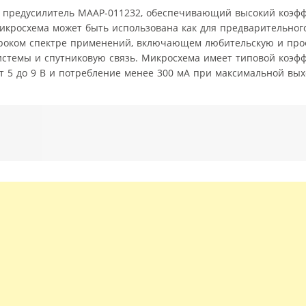
 предусилитель MAAP-011232, обеспечивающий высокий коэф
 Микросхема может быть использована как для предварительног
широком спектре применений, включающем любительскую и пр
истемы и спутниковую связь. Микросхема имеет типовой коэф
от 5 до 9 В и потребление менее 300 мА при максимальной вы