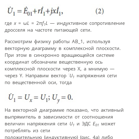
где
x
= ω
L
= 2π
f
L
— индуктивное сопротивление
1
дросселя на частоте питающей сети.
Рассмотрим физику работы АВ_1, используя
векторную диаграмму в комплексной плоскости.
При этом в синхронно вращающейся системе
координат обозначим вещественную ось
комплексной плоскости через X, а мнимую —
·
через Y. Направим вектор
U
напряжения сети
1
по вещественной оси, тогда
На векторной диаграмме показано, что активный
выпрямитель в зависимости от соотношения
величин напряжения сети
U
и ЭДС
Е
может
1
01
потреблять из сети
положительную (индуктивную) (рис. 4а) либо