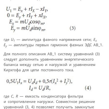
где
U
— амплитуда фазного напряжения сети;
E
1
x
E
—
амплитуды первых гармоник фазных ЭДС АВ_1.
y
Для полного описания АВ_1 систему уравнений (3)
следует дополнить уравнением энергетического
баланса между сетью и нагрузкой и уравнением
Кирхгофа для цепи постоянного тока.
где
C
,
R
— емкость конденсатора фильтра
и сопротивление нагрузки. Совместное решение
уравнений (3, 4) позволяет получить замкнутые