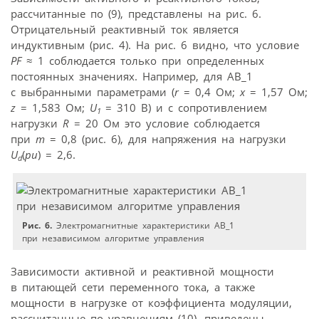
рассчитанные по (9), представлены на рис. 6.
Отрицательный реактивный ток является
индуктивным (рис. 4). На рис. 6 видно, что условие
PF
≈ 1 соблюдается только при определенных
постоянных значениях. Например, для АВ_1
с выбранными параметрами (
r
= 0,4 Ом;
x
= 1,57 Ом;
z
= 1,583 Ом;
U
= 310 В) и с сопротивлением
1
нагрузки
R
= 20 Ом это условие соблюдается
при
m
= 0,8 (рис. 6), для напряжения на нагрузки
U
(
pu
) = 2,6.
d
Рис. 6.
Электромагнитные характеристики АВ_1
при независимом алгоритме управления
Зависимости активной и реактивной мощности
в питающей сети переменного тока, а также
мощности в нагрузке от коэффициента модуляции,
рассчитанные по уравнениям (10), приведены