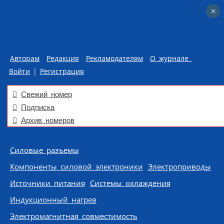
×
×
Авторам
Редакция
Рекламодателям
О журнале
Войти
|
Регистрация
Свежий номер
Подписка
Архив номеров
Skip to content
Силовые разъемы
Компоненты силовой электроники
Электроприводы
Источники питания
Системы охлаждения
Индукционный нагрев
Электромагнитная совместимость