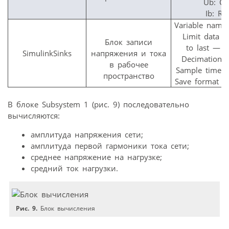
Ub: C
Ib: R
Variable name
Limit data p
Блок записи
to last — 
SimulinkSinks
напряжения и тока
Decimation 
в рабочее
Sample time 
пространство
Save format —
В блоке Subsystem 1 (рис. 9) последовательно
вычисляются:
амплитуда напряжения сети;
амплитуда первой гармоники тока сети;
среднее напряжение на нагрузке;
средний ток нагрузки.
Рис. 9.
Блок вычисления