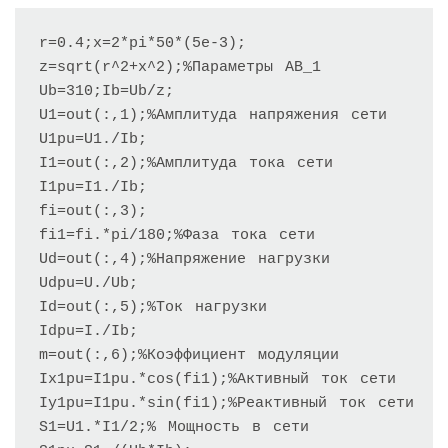
r=0.4;x=2*pi*50*(5e-3);

z=sqrt(r^2+x^2);%Параметры АВ_1

Ub=310;Ib=Ub/z;

U1=out(:,1);%Амплитуда напряжения сети

U1pu=U1./Ib;

I1=out(:,2);%Амплитуда тока сети

I1pu=I1./Ib;

fi=out(:,3);

fi1=fi.*pi/180;%Фаза тока сети

Ud=out(:,4);%Напряжение нагрузки

Udpu=U./Ub;

Id=out(:,5);%Ток нагрузки

Idpu=I./Ib;

m=out(:,6);%Коэффициент модуляции

Ix1pu=I1pu.*cos(fi1);%Активный ток сети

Iy1pu=I1pu.*sin(fi1);%Реактивный ток сети

S1=U1.*I1/2;% Мощность в сети
