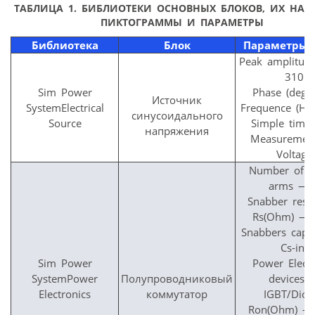
ТАБЛИЦА 1.
БИБЛИОТЕКИ ОСНОВНЫХ БЛОКОВ, ИХ НАЗ
ПИКТОГРАММЫ И ПАРАМЕТРЫ
Библиотека
Блок
Параметры 
Peak amplitud
310
Sim Power
Phase (deg)
Источник
SystemElectrical
Frequence (Hz
синусоидального
Source
Simple time
напряжения
Measuremen
Voltage
Number of b
arms — 
Snabber resis
Rs(Ohm) — 
Snabbers capa
Cs-inf
Sim Power
Power Electr
SystemPower
Полупроводниковый
devices 
Electronics
коммутатор
IGBT/Diod
Ron(Ohm) —