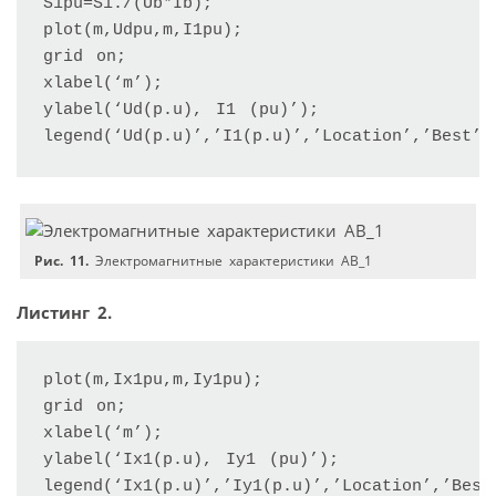
S1pu=S1./(Ub*Ib);

plot(m,Udpu,m,I1pu);

grid on;

xlabel(‘m’);

ylabel(‘Ud(p.u), I1 (pu)’);

legend(‘Ud(p.u)’,’I1(p.u)’,’Location’,’Best’)
Рис. 11.
Электромагнитные характеристики АВ_1
Листинг 2.
plot(m,Ix1pu,m,Iy1pu);

grid on;

xlabel(‘m’);

ylabel(‘Ix1(p.u), Iy1 (pu)’);

legend(‘Ix1(p.u)’,’Iy1(p.u)’,’Location’,’Best