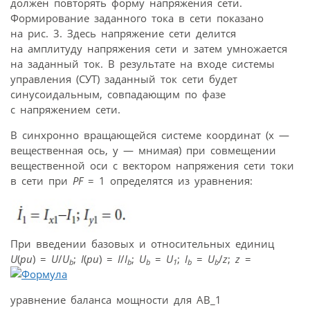
должен повторять форму напряжения сети.
Формирование заданного тока в сети показано
на рис. 3. Здесь напряжение сети делится
на амплитуду напряжения сети и затем умножается
на заданный ток. В результате на входе системы
управления (СУТ) заданный ток сети будет
синусоидальным, совпадающим по фазе
с напряжением сети.
В синхронно вращающейся системе координат (x —
вещественная ось, y — мнимая) при совмещении
вещественной оси с вектором напряжения сети токи
в сети при
PF
= 1 определятся из уравнения:
При введении базовых и относительных единиц
U
(
pu
) =
U
/
U
;
I
(
pu
) =
I
/
I
;
U
=
U
;
I
=
U
/
z
;
z
=
b
b
b
1
b
b
уравнение баланса мощности для АВ_1