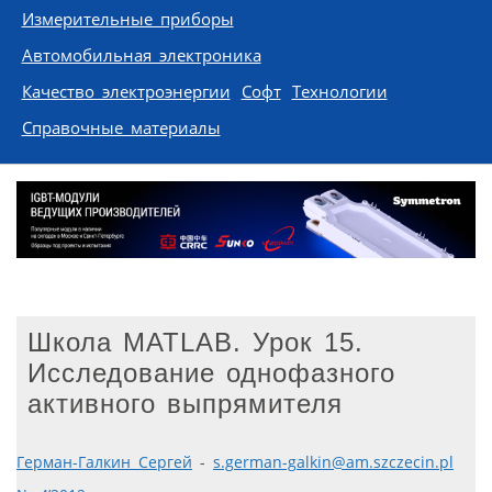
Измерительные приборы
Автомобильная электроника
Качество электроэнергии
Софт
Технологии
Справочные материалы
Школа МATLAB. Урок 15.
Исследование однофазного
активного выпрямителя
Герман-Галкин Сергей
-
s.german-galkin@am.szczecin.pl