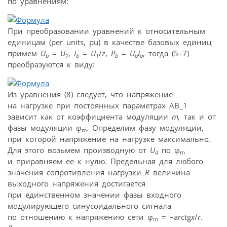
по уравнениям:
При преобразовании уравнений к относительным
единицам (per units, pu) в качестве базовых единиц
примем
U
=
U
,
I
=
U
/
z
,
P
=
U
I
, тогда (5–7)
b
1
b
1
b
b
b
преобразуются к виду:
Из уравнения (8) следует, что напряжение
на нагрузке при постоянных параметрах АВ_1
зависит как от коэффициента модуляции
m,
так и от
фазы модуляции φ
. Определим фазу модуляции,
m
при которой напряжение на нагрузке максимально.
Для этого возьмем производную от
U
по φ
d
m
и приравняем ее к нулю. Предельная для любого
значения сопротивления нагрузки
R
величина
выходного напряжения достигается
при единственном значении фазы входного
модулирующего синусоидального сигнала
по отношению к напряжению сети φ
= –arctg
x
/
r
.
m