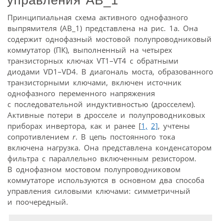
управления АВ_1
Принципиальная схема активного однофазного
выпрямителя (АВ_1) представлена на рис. 1а. Она
содержит однофазный мостовой полупроводниковый
коммутатор (ПК), выполненный на четырех
транзисторных ключах VT1–VT4 с обратными
диодами VD1–VD4. В диагональ моста, образованного
транзисторными ключами, включен источник
однофазного переменного напряжения
с последовательной индуктивностью (дросселем).
Активные потери в дросселе и полупроводниковых
приборах инвертора, как и ранее [
1,
2]
, учтены
сопротивлением
r
. В цепь постоянного тока
включена нагрузка. Она представлена конденсатором
фильтра с параллельно включенным резистором.
В однофазном мостовом полупроводниковом
коммутаторе используются в основном два способа
управления силовыми ключами: симметричный
и поочередный.