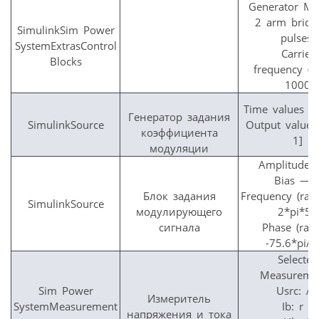
Generator M
2 arm bridge
SimulinkSim Power
pulses)
SystemExtrasControl
Carrier
Blocks
frequency (
1000
Time values —
Генератор задания
SimulinkSource
Output values
коэффициента
1]
модуляции
Amplitude 
Bias — 
Блок задания
Frequency (rad
SimulinkSource
модулирующего
2*pi*50
сигнала
Phase (rad
-75.6*pi/1
Selected
Measuremen
Sim Power
Usrc: A
Измеритель
SystemMeasurement
Ib: r L
напряжения и тока