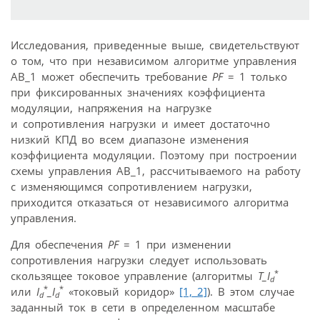
Исследования, приведенные выше, свидетельствуют
о том, что при независимом алгоритме управления
АВ_1 может обеспечить требование
PF
= 1 только
при фиксированных значениях коэффициента
модуляции, напряжения на нагрузке
и сопротивления нагрузки и имеет достаточно
низкий КПД во всем диапазоне изменения
коэффициента модуляции. Поэтому при построении
схемы управления АВ_1, рассчитываемого на работу
с изменяющимся сопротивлением нагрузки,
приходится отказаться от независимого алгоритма
управления.
Для обеспечения
PF
= 1 при изменении
сопротивления нагрузки следует использовать
*
скользящее токовое управление (алгоритмы
T_I
d
*
*
или
I
_I
«токовый коридор»
[1,
2]
). В этом случае
d
d
заданный ток в сети в определенном масштабе