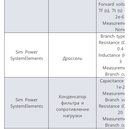
Forvard voltag
Tf (s), Tt (s) —
2e-6]
Measuremen
None
Branch type 
Resistance (O
0.4
Sim Power
Inductance (H
SystemElements
Дроссель
3
Measuremen
Branch cur
Capacitance C
1e-2
Measuremen
Конденсатор
Sim Power
Branch vol
фильтра и
SystemElements
Resistance (O
сопротивление
20
нагрузки
Measuremen
Branch cur