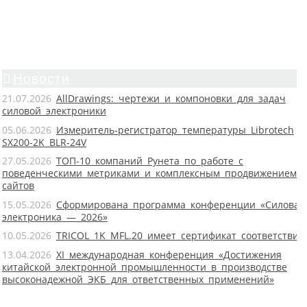
Новости
21.07.2026
AllDrawings: чертежи и компоновки для задач
силовой электроники
05.06.2026
Измеритель-регистратор температуры Librotech
SX200-2K BLR-24V
27.05.2026
ТОП-10 компаний Рунета по работе с
поведенческими метриками и комплексным продвижением
сайтов
15.05.2026
Сформирована программа конференции «Силовая
электроника — 2026»
10.05.2026
TRICOL 1K MFL.20 имеет сертификат соответствия
13.04.2026
XI международная конференция «Достижения
китайской электронной промышленности в производстве
высоконадежной ЭКБ для ответственных применений»