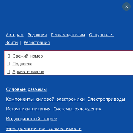
×
×
Авторам
Редакция
Рекламодателям
О журнале
Войти
|
Регистрация
Свежий номер
Подписка
Архив номеров
Skip to content
Силовые разъемы
Компоненты силовой электроники
Электроприводы
Источники питания
Системы охлаждения
Индукционный нагрев
Электромагнитная совместимость