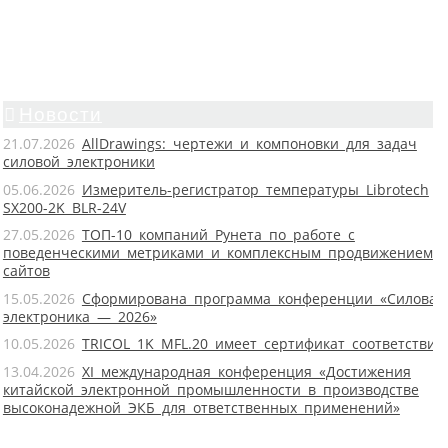
Новости
21.07.2026
AllDrawings: чертежи и компоновки для задач
силовой электроники
05.06.2026
Измеритель-регистратор температуры Librotech
SX200-2K BLR-24V
27.05.2026
ТОП-10 компаний Рунета по работе с
поведенческими метриками и комплексным продвижением
сайтов
15.05.2026
Сформирована программа конференции «Силовая
электроника — 2026»
10.05.2026
TRICOL 1K MFL.20 имеет сертификат соответствия
13.04.2026
XI международная конференция «Достижения
китайской электронной промышленности в производстве
высоконадежной ЭКБ для ответственных применений»