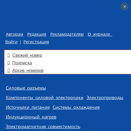
×
×
Авторам
Редакция
Рекламодателям
О журнале
Войти
|
Регистрация
Свежий номер
Подписка
Архив номеров
Skip to content
Силовые разъемы
Компоненты силовой электроники
Электроприводы
Источники питания
Системы охлаждения
Индукционный нагрев
Электромагнитная совместимость