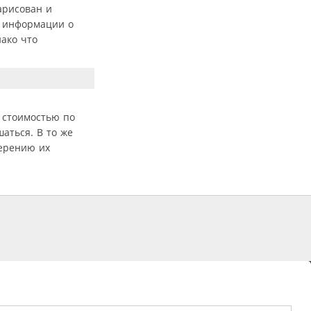
арисован и
т информации о
нако что
 стоимостью по
шаться. В то же
мерению их