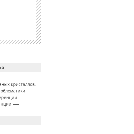
ей
зных кристаллов,
роблематики
ференции
ренции –—