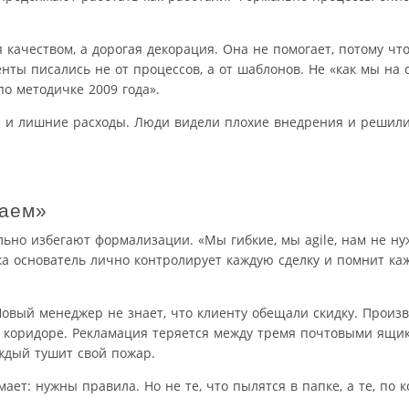
качеством, а дорогая декорация. Она не помогает, потому что
нты писались не от процессов, а от шаблонов. Не «как мы на 
по методичке 2009 года».
з и лишние расходы. Люди видели плохие внедрения и решили
ваем»
ьно избегают формализации. «Мы гибкие, мы agile, нам не н
ка основатель лично контролирует каждую сделку и помнит ка
 Новый менеджер не знает, что клиенту обещали скидку. Произв
в коридоре. Рекламация теряется между тремя почтовыми ящик
аждый тушит свой пожар.
ает: нужны правила. Но не те, что пылятся в папке, а те, по