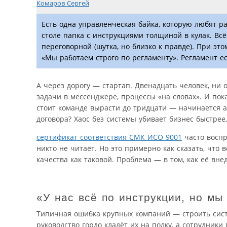
Комаров Сергей
Есть одна управленческая байка, которую любят ра
столе папка с инструкциями толщиной в кулак. Всё
переговорной (шутка, но близко к правде). При эт
«Мы работаем строго по регламенту». Регламент ес
А через дорогу — стартап. Двенадцать человек, ни о
задачи в мессенджере, процессы «на словах». И пок
стоит команде вырасти до тридцати — начинается ад
договора? Хаос без системы убивает бизнес быстре
сертификат соответствия СМК ИСО 9001
часто воспр
никто не читает. Но это примерно как сказать, что
качества как таковой. Проблема — в том, как её вне
«У нас всё по инструкции, но мы
Типичная ошибка крупных компаний — строить сист
руководство гордо кладёт их на полку, а сотрудни