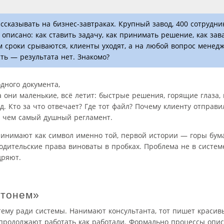
ссказывать на бизнес-завтраках. Крупный завод, 400 сотрудник
 описано: как ставить задачу, как принимать решение, как зав
ом сроки срываются, клиенты уходят, а на любой вопрос менед
ть — результата нет. Знакомо?
дного документа,
а они маленькие, всё летит: быстрые решения, горящие глаза, 
. Кто за что отвечает? Где тот файл? Почему клиенту отправи
е, чем самый душный регламент.
инимают как символ именно той, первой истории — горы бум
 водительские права виноваты в пробках. Проблема не в систе
дряют.
 тонем»
ему ради системы. Нанимают консультанта, тот пишет красив
ки продолжают работать как работали. Формально процессы опи