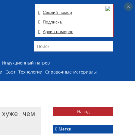
×
×
Свежий номер
Подписка
Архив номеров
Поиск
Индукционный нагрев
ии
Софт
Технологии
Справочные материалы
 хуже, чем
Метки