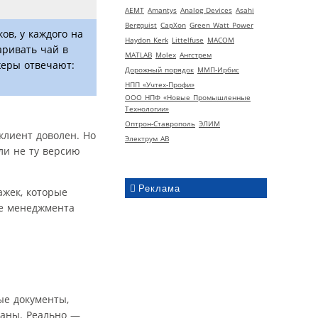
AEMT
Amantys
Analog Devices
Asahi
Bergquist
CapXon
Green Watt Power
ов, у каждого на
Haydon Kerk
Littelfuse
MACOM
аривать чай в
MATLAB
Molex
Ангстрем
жеры отвечают:
Дорожный порядок
ММП-Ирбис
НПП «Учтех-Профи»
ООО НПФ «Новые Промышленные
Технологии»
Оптрон-Ставрополь
ЭЛИМ
клиент доволен. Но
Электрум АВ
ли не ту версию
Реклама
ажек, которые
ме менеджмента
ые документы,
саны. Реально —