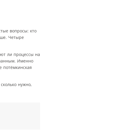
стые вопросы: кто
чше. Четыре
ают ли процессы на
еланным. Именно
не потёмкинская
 сколько нужно,