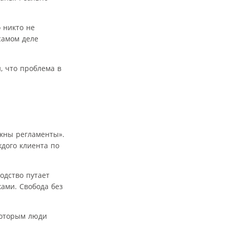
 никто не
самом деле
, что проблема в
ужны регламенты».
ждого клиента по
одство путает
ами. Свобода без
 которым люди