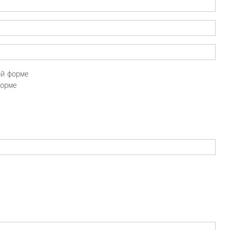
ой форме
форме