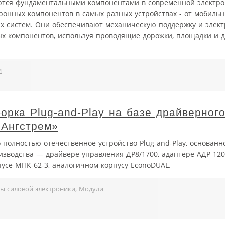
ются фундаментальными компонентами в современной электро
ронных компонентов в самых разных устройствах - от мобиль
х систем. Они обеспечивают механическую поддержку и элект
х компонентов, используя проводящие дорожки, площадки и д
и
орка Plug-and-Play на базе драйверног
«Ангстрем»
 полностью отечественное устройство Plug-and-Play, основанн
изводства — драйвере управления ДР8/1700, адаптере АДР 120
пусе МПК-62-3, аналогичном корпусу EconoDUAL.
ы силовой электроники
,
Модули