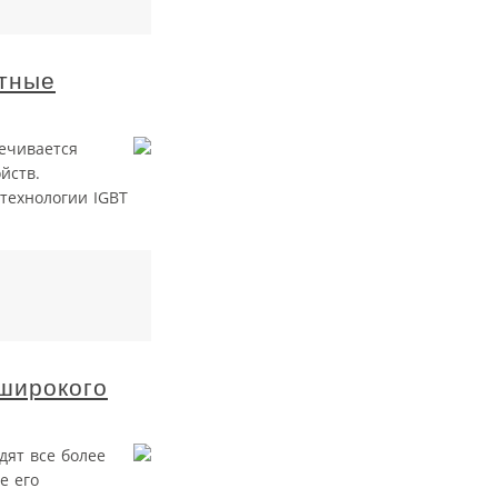
стные
печивается
йств.
технологии IGBT
широкого
дят все более
е его