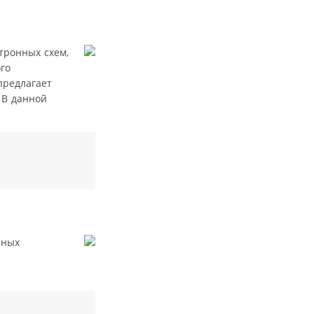
тронных схем,
го
предлагает
 В данной
нных