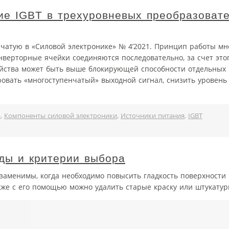
ие IGBT в трехуровневых преобразовате
ачатую в «Силовой электронике» № 4’2021. Принцип работы м
нверторные ячейки соединяются последовательно, за счет это
йства может быть выше блокирующей способности отдельных 
овать «многоступенчатый» выходной сигнал, снизить уровень
а
,
Компоненты силовой электроники
,
Источники питания
,
IGBT
ы и критерии выбора
менимы, когда необходимо повысить гладкость поверхности 
же с его помощью можно удалить старые краску или штукатур