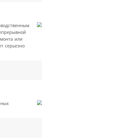
зводственным
непрерывной
емонта или
ет серьезно
чных