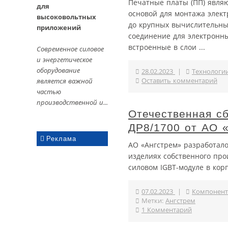
Печатные платы (ПП) явля
для
основой для монтажа элект
высоковольтных
до крупных вычислительны
приложений
соединение для электронны
встроенные в слои ...
Современное силовое
и энергетическое
оборудование
28.02.2023
|
Технологи
является важной
Оставить комментарий
частью
производственной и...
Отечественная сб
ДР8/1700 от АО 
Реклама
АО «Ангстрем» разработало
изделиях собственного про
cиловом IGBT-модуле в кор
07.02.2023
|
Компонент
Метки:
Ангстрем
1 Комментарий