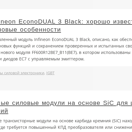
ineon EconoDUAL 3 Black: хорошо изве
новые особенности
ленный модуль Infineon EconoDUAL 3 Black, описано, как обес
новых функций и сохранением проверенных и испытанных сво
ового модуля FF600R12BE7_B11(BE7), в котором использованы 
и диодов EC7 с управляемым эмиттером.
ы силовой электроники
,
IGBT
ые силовые модули на основе SiC для 
ний
 транзисторные модули на основе карбида кремния (SiC) нахо
где требуется повышенный КПД преобразователя или снижени