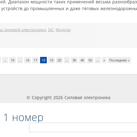
лей. Диапазон мощности таких применений весьма разнообраз
 устройств до промышленных и даже тяговых железнодорожны
ы силовой электроники
,
SiC
,
Модули
...
10
...
16
17
18
19
20
...
30
40
50
...
»
Последняя »
© Copyright 2026 Силовая электроника
 1 номер