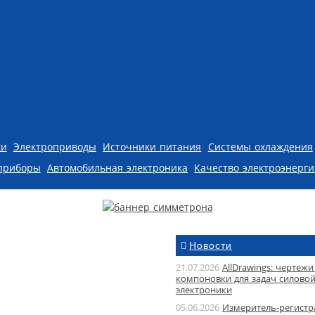
ки
Электроприводы
Источники питания
Системы охлаждения
приборы
Автомобильная электроника
Качество электроэнерг
Новости
21.07.2026
AllDrawings: чертежи
компоновки для задач силово
электроники
05.06.2026
Измеритель-регистр