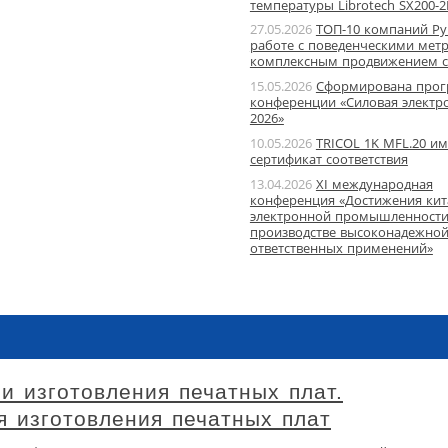
температуры Librotech SX200-2
27.05.2026
ТОП-10 компаний Ру
работе с поведенческими мет
комплексным продвижением с
15.05.2026
Сформирована про
конференции «Силовая электр
2026»
10.05.2026
TRICOL 1K MFL.20 им
сертификат соответствия
13.04.2026
XI международная
конференция «Достижения кит
электронной промышленности
производстве высоконадежной
ответственных применений»
и изготовления печатных плат.
я изготовления печатных плат