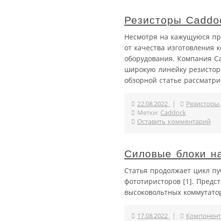
Резисторы Caddo
Несмотря на кажущуюся пр
от качества изготовления 
оборудования. Компания Ca
широкую линейку резистор
обзорной статье рассматри
22.08.2022
|
Резисторы
Метки:
Caddock
Оставить комментарий
Силовые блоки н
Статья продолжает цикл п
фототиристоров [1]. Предс
высоковольтных коммутато
17.08.2022
|
Компонент