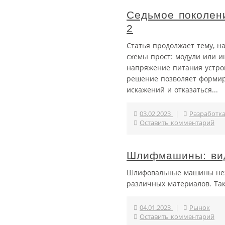
Седьмое поколен
2
Статья продолжает тему, н
схемы прост: модули или и
напряжение питания устро
решение позволяет формир
искажений и отказаться...
03.02.2023
|
Разработк
Оставить комментарий
Шлифмашины: вид
Шлифовальные машины неза
различных материалов. Так
04.01.2023
|
Рынок
Оставить комментарий