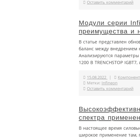
Оставить комментарий
Модули серии Inf
преимущества и 
В статье представлен обнов
баланс между внедрением 
Анализируются параметры н
1200 В TRENCHSTOP IGBT7, 
15.08.2022
|
Компонент
Метки:
Infineon
Оставить комментарий
Высокоэффективн
спектра примене
В настоящее время силовые
широкое применение там, 