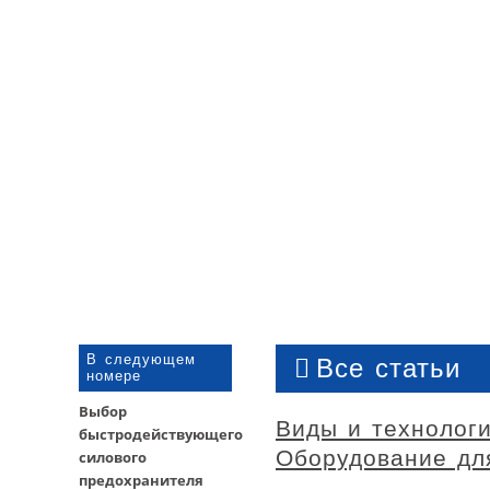
В следующем
Все статьи
номере
Выбор
Виды и технологи
быстродействующего
Оборудование дл
силового
предохранителя