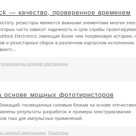
ck — качество, проверенное временем
остоту, резисторы являются важными элементами многих элек
которых часто зависит надежность и срок службы проектируемо
ddock Electronics, имеющая более чем полувековую историю, 
ов и резисторных сборок в различном корпусном исполнении.
ваютс...
,
Компоненты силовой электроники
а основе мощных фототиристоров
убликаций, посвященных силовым блокам на основе отечестве
тавлены результаты разработок и примеры конструирования
ров тока для импульсных применений.
ы силовой электроники
,
Тиристоры