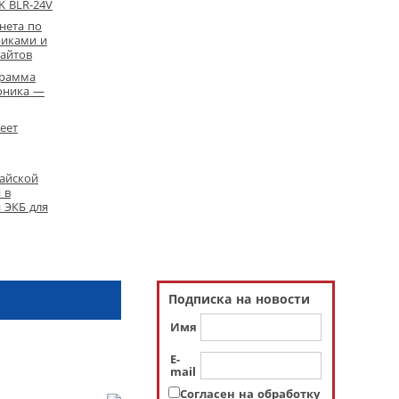
K BLR-24V
нета по
риками и
айтов
грамма
оника —
еет
айской
 в
 ЭКБ для
Подписка на новости
Имя
E-
mail
Согласен на обработку