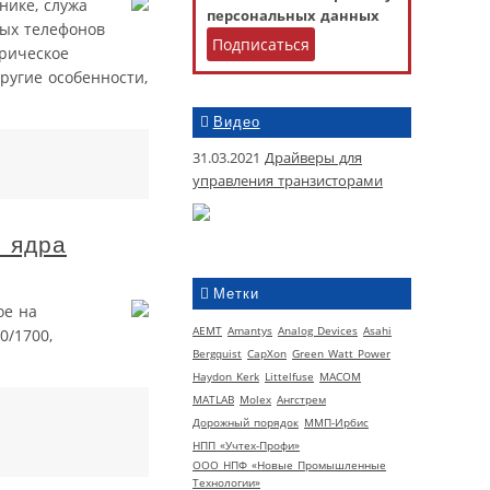
нике, служа
персональных данных
ных телефонов
рическое
ругие особенности,
Видео
31.03.2021
Драйверы для
управления транзисторами
о ядра
Метки
ое на
AEMT
Amantys
Analog Devices
Asahi
0/1700,
Bergquist
CapXon
Green Watt Power
Haydon Kerk
Littelfuse
MACOM
MATLAB
Molex
Ангстрем
Дорожный порядок
ММП-Ирбис
НПП «Учтех-Профи»
ООО НПФ «Новые Промышленные
Технологии»