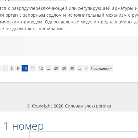
тся к разряду переключающей или регулирующей арматуры и
ий орган с запорным седлом и исполнительный механизм с ру
рическим приводом. Односедельные модели предназначены дл
рые не допускают смешивания.
...
8
9
10
11
12
...
20
30
40
...
»
Последняя »
© Copyright 2026 Силовая электроника
 1 номер