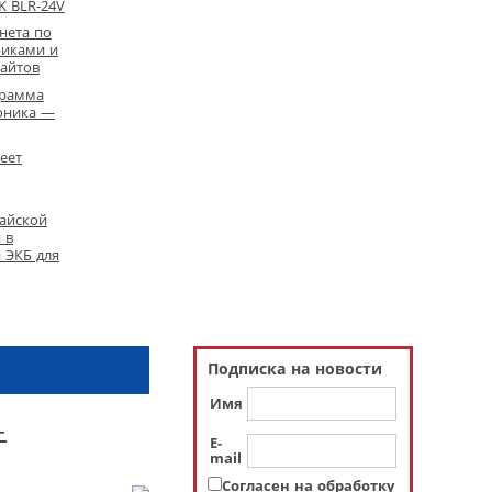
K BLR-24V
нета по
риками и
айтов
грамма
оника —
еет
айской
 в
 ЭКБ для
Подписка на новости
Имя
-
E-
mail
Согласен на обработку