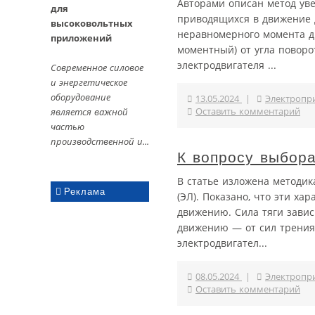
Авторами описан метод уве
для
приводящихся в движение 
высоковольтных
неравномерного момента дв
приложений
моментный) от угла поворо
электродвигателя ...
Современное силовое
и энергетическое
оборудование
13.05.2024
|
Электропр
является важной
Оставить комментарий
частью
производственной и...
К вопросу выбора
В статье изложена методик
Реклама
(ЭЛ). Показано, что эти ха
движению. Сила тяги завис
движению — от сил трения
электродвигател...
08.05.2024
|
Электропр
Оставить комментарий