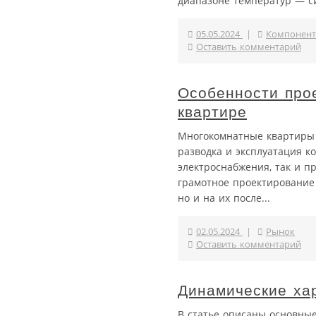
диапазоне температур — си
05.05.2024
|
Компонент
Оставить комментарий
Особенности про
квартире
Многокомнатные квартиры о
разводка и эксплуатация к
электроснабжения, так и п
грамотное проектирование 
но и на их после...
02.05.2024
|
Рынок
Оставить комментарий
Динамические ха
В статье описаны основные