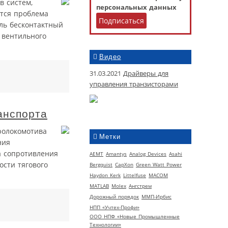
в систем,
персональных данных
тся проблема
ль бесконтактный
 вентильного
Видео
31.03.2021
Драйверы для
управления транзисторами
анспорта
ролокомотива
Метки
ния
ла сопротивления
AEMT
Amantys
Analog Devices
Asahi
сти тягового
Bergquist
CapXon
Green Watt Power
Haydon Kerk
Littelfuse
MACOM
MATLAB
Molex
Ангстрем
Дорожный порядок
ММП-Ирбис
НПП «Учтех-Профи»
ООО НПФ «Новые Промышленные
Технологии»