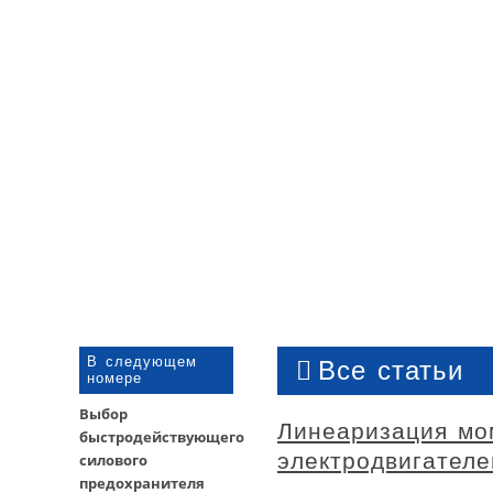
В следующем
Все статьи
номере
Выбор
Линеаризация мо
быстродействующего
электродвигател
силового
предохранителя