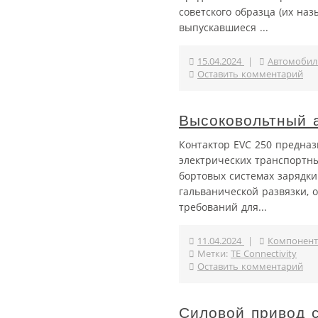
советского образца (их на
выпускавшиеся ...
15.04.2024
|
Автомобил
Оставить комментарий
Высоковольтный а
Контактор EVC 250 предна
электрических транспортны
бортовых системах зарядки
гальванической развязки, 
требований для...
11.04.2024
|
Компонент
Метки:
TE Connectivity
Оставить комментарий
Силовой привод 