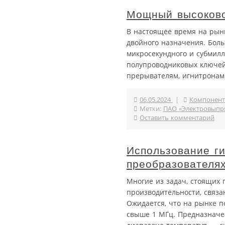
Мощный высоково
В настоящее время на рын
двойного назначения. Бол
микросекундного и субмил
полупроводниковых ключей
прерывателям, игнитронам 
06.05.2024
|
Компонент
Метки:
ПАО «Электровыпр
Оставить комментарий
Использование ги
преобразователя
Многие из задач, стоящих
производительности, связ
Ожидается, что на рынке п
свыше 1 МГц. Предназначе