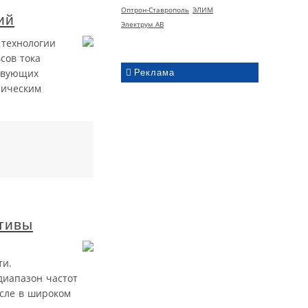
Оптрон-Ставрополь
ЭЛИМ
ий
Электрум АВ
 технологии
сов тока
ствующих
Реклама
ническим
тивы
ти.
диапазон частот
исле в широком