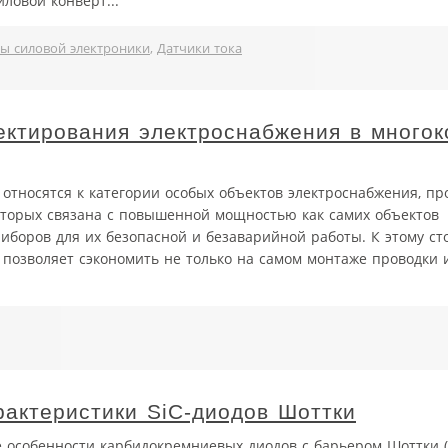
ловой конверт...
ы силовой электроники
,
Датчики тока
ектирования электроснабжения в много
тносятся к категории особых объектов электроснабжения, пр
оторых связана с повышенной мощностью как самих объектов
риборов для их безопасной и безаварийной работы. К этому сто
позволяет сэкономить не только на самом монтаже проводки 
рактеристики SiC-диодов Шоттки
 особенности карбидокремниевых диодов с барьером Шоттки (S