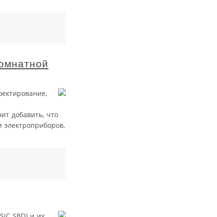
комнатной
оектирование,
ит добавить, что
и электроприборов,
iC SBD) и их