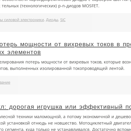
 тельных (технологических) p-n-диодов MOSFET.
ы силовой электроники
,
Диоды
,
SiC
отерь мощности от вихревых токов в пр
ых элементов
елирования потерь мощности от вихревых токов, которые воз
нтов, выполненных изолированной токопроводящей лентой.
вание
кл: дорогая игрушка или эффективный 
лесной техники маломощной, а потому экономичной и дешево
кой установкой отнюдь не новшество. Мотоциклетный двигател
го сегмента, куда только не устанавливался. Достаточно вспом