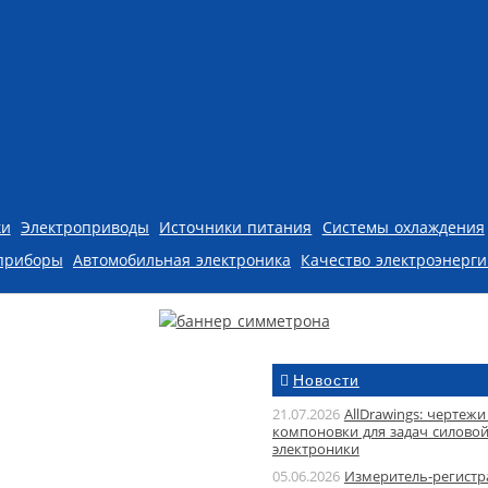
ки
Электроприводы
Источники питания
Системы охлаждения
приборы
Автомобильная электроника
Качество электроэнерг
Новости
21.07.2026
AllDrawings: чертежи
компоновки для задач силово
электроники
05.06.2026
Измеритель-регистр