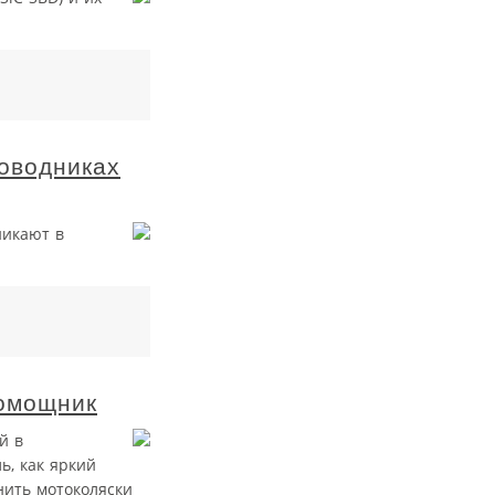
оводниках
никают в
помощник
й в
ь, как яркий
нить мотоколяски