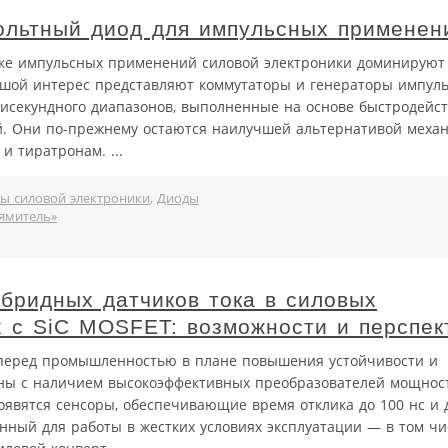
льтный диод для импульсных применен
ке импульсных применений силовой электроники доминируют
ьшой интерес представляют коммутаторы и генераторы импуль
лисекундного диапазонов, выполненные на основе быстродей
. Они по-прежнему остаются наилучшей альтернативой меха
и тиратронам. ...
ы силовой электроники
,
Диоды
ямитель»
бридных датчиков тока в силовых
х с SiC MOSFET: возможности и перспек
 перед промышленностью в плане повышения устойчивости и
аны с наличием высокоэффективных преобразователей мощнос
оявятся сенсоры, обеспечивающие время отклика до 100 нс и 
нный для работы в жестких условиях эксплуатации — в том ч