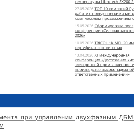
температуры Librotech SX200-2
27.05.2026
ТОП-10 компаний Ру
работе с поведенческими мет
комплексным продвижением с
15.05.2026
Сформирована про
конференции «Силовая электр
2026»
10.05.2026
TRICOL 1K MFL.20 им
сертификат соответствия
13.04.2026
XI международная
конференция «Достижения кит
электронной промышленности
производстве высоконадежной
ответственных применений»
мента при управлении двухфазным ДБМ
ем