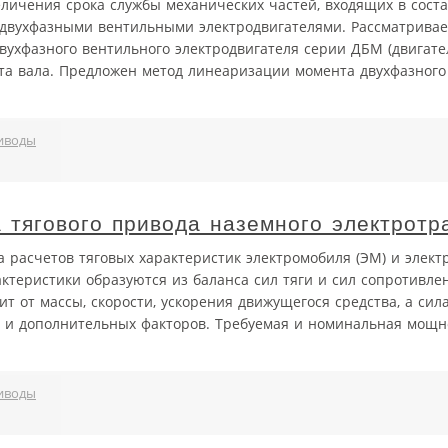
личения срока службы механических частей, входящих в соста
двухфазными вентильными электродвигателями. Рассматривае
ухфазного вентильного электродвигателя серии ДБМ (двигате
та вала. Предложен метод линеаризации момента двухфазного
иводы
 тягового привода наземного электротр
а расчетов тяговых характеристик электромобиля (ЭМ) и элект
рактеристики образуются из баланса сил тяги и сил сопротивле
ит от массы, скорости, ускорения движущегося средства, а си
 и дополнительных факторов. Требуемая и номинальная мощно
иводы