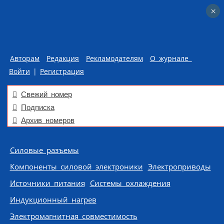
×
×
Авторам
Редакция
Рекламодателям
О журнале
Войти
|
Регистрация
Свежий номер
Подписка
Архив номеров
Skip to content
Силовые разъемы
Компоненты силовой электроники
Электроприводы
Источники питания
Системы охлаждения
Индукционный нагрев
Электромагнитная совместимость