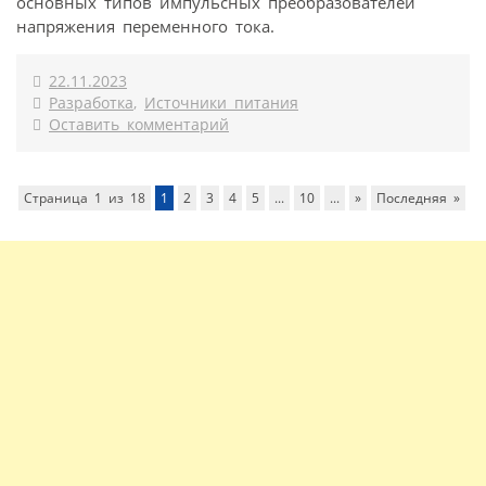
основных типов импульсных преобразователей
напряжения переменного тока.
22.11.2023
Разработка
,
Источники питания
Оставить комментарий
Страница 1 из 18
1
2
3
4
5
...
10
...
»
Последняя »