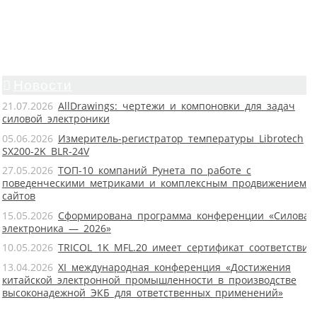
Новости
21.07.2026
AllDrawings: чертежи и компоновки для задач
силовой электроники
05.06.2026
Измеритель-регистратор температуры Librotech
SX200-2K BLR-24V
27.05.2026
ТОП-10 компаний Рунета по работе с
поведенческими метриками и комплексным продвижением
сайтов
15.05.2026
Сформирована программа конференции «Силовая
электроника — 2026»
10.05.2026
TRICOL 1K MFL.20 имеет сертификат соответствия
13.04.2026
XI международная конференция «Достижения
китайской электронной промышленности в производстве
высоконадежной ЭКБ для ответственных применений»