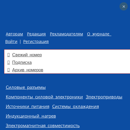
×
×
Авторам
Редакция
Рекламодателям
О журнале
Войти
|
Регистрация
Свежий номер
Подписка
Архив номеров
Skip to content
Силовые разъемы
Компоненты силовой электроники
Электроприводы
Источники питания
Системы охлаждения
Индукционный нагрев
Электромагнитная совместимость