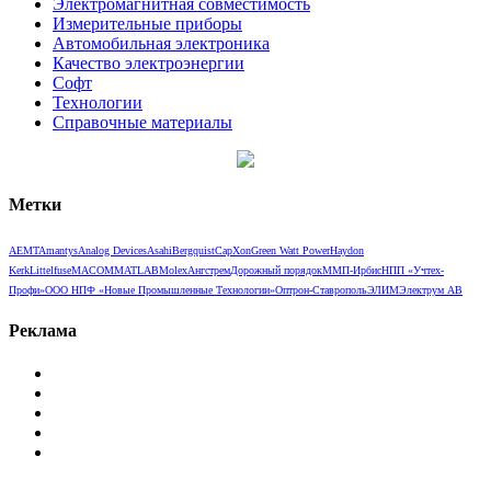
Электромагнитная совместимость
Измерительные приборы
Автомобильная электроника
Качество электроэнергии
Софт
Технологии
Справочные материалы
Метки
AEMT
Amantys
Analog Devices
Asahi
Bergquist
CapXon
Green Watt Power
Haydon
Kerk
Littelfuse
MACOM
MATLAB
Molex
Ангстрем
Дорожный порядок
ММП-Ирбис
НПП «Учтех-
Профи»
ООО НПФ «Новые Промышленные Технологии»
Оптрон-Ставрополь
ЭЛИМ
Электрум АВ
Реклама