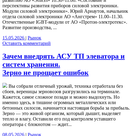
развитию АО «Эпиэл» 10.30–11.00. «Состояние и
перспективы развития приборов силовой электроники.
Модули силовой электроники». Юрий Арнаутов, начальник
отдела силовой электроники АО «Ангстрем» 11.00–11.30.
Отечественные IGBT-модули от АО «Протон-электротекс».
Развитие производства, ...
15.05.2026
|
Рынок
Оставить комментарий
Зачем внедрять АСУ ТП элеватора и
систем хранения.
Зерно не прощает ошибок
Вы собрали отличный урожай, техника отработала без
сбоев, вереницы зерновозов разгрузились на терминале.
Кажется, самое сложное позади и можно выдохнуть. Но
именно здесь, в тишине огромных металлических или
бетонных силосов, начинается настоящая борьба за прибыль.
Зерно — это живой организм, который дышит, выделяет
тепло и влагу. Оставили его под контролем уставшего
оператора с блокнотом — ждит...
08.05.2026
|
Рынок