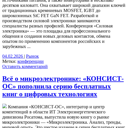
источниками питания, а также инверторами в несколько
десятков киловатт. Она охватывает широкий диапазон ключей
от традиционных кремниевых MOSFET, IGBT до
широкозонных SiC FET GaN FET. Разработкой и
производством силовой электроники занимаются
специалисты разных профилей. Конференция «Силовая
электроника» — это площадка для профессионального
общения и создания новых деловых контактов, обмена
опытом по применению компонентов российских и
зарубежных ...
04.02.2026
|
Рынок
Метки:
конференции
Оставить комментарий
Всё о микроэлектронике: «КОНСИСТ-
ОС» пополнила серию бесплатных
книг о цифровых технологиях
Компания «КОНСИСТ-ОС», интегратор и центр
компетенций в области ИТ Электроэнергетического
дивизиона Росатома, выпустила новую книгу о рынке
микроэлектроники — «Микроэлектроника. Анализ, тренды,
мировой опыт». Это шестое издание в серии бесплатных книг