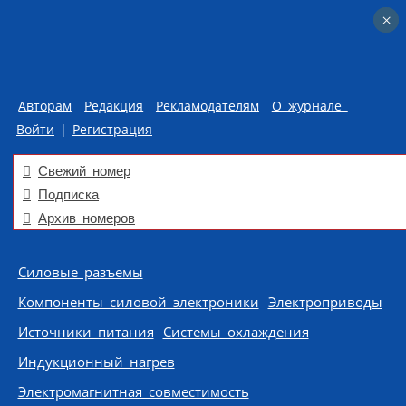
×
×
Авторам
Редакция
Рекламодателям
О журнале
Войти
|
Регистрация
Свежий номер
Подписка
Архив номеров
Skip to content
Силовые разъемы
Компоненты силовой электроники
Электроприводы
Источники питания
Системы охлаждения
Индукционный нагрев
Электромагнитная совместимость