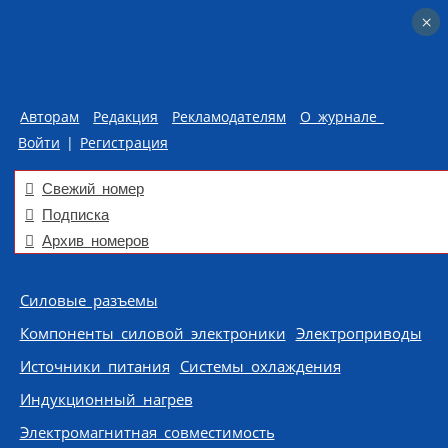
×
×
Авторам
Редакция
Рекламодателям
О журнале
Войти
|
Регистрация
Свежий номер
Подписка
Архив номеров
Skip to content
Силовые разъемы
Компоненты силовой электроники
Электроприводы
Источники питания
Системы охлаждения
Индукционный нагрев
Электромагнитная совместимость