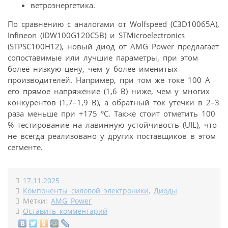
ветроэнергетика.
По сравнению с аналогами от Wolfspeed (C3D10065A),
Infineon (IDW100G120C5B) и STMicroelectronics
(STPSC100H12), новый диод от AMG Power предлагает
сопоставимые или лучшие параметры, при этом
более низкую цену, чем у более именитых
производителей. Например, при том же токе 100 А
его прямое напряжение (1,6 В) ниже, чем у многих
конкурентов (1,7–1,9 В), а обратный ток утечки в 2–3
раза меньше при +175 °C. Также стоит отметить 100
% тестирование на лавинную устойчивость (UIL), что
не всегда реализовано у других поставщиков в этом
сегменте.
17.11.2025
Компоненты силовой электроники
,
Диоды
Метки:
AMG Power
Оставить комментарий