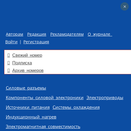
×
×
Авторам
Редакция
Рекламодателям
О журнале
Войти
|
Регистрация
Свежий номер
Подписка
Архив номеров
Skip to content
Силовые разъемы
Компоненты силовой электроники
Электроприводы
Источники питания
Системы охлаждения
Индукционный нагрев
Электромагнитная совместимость