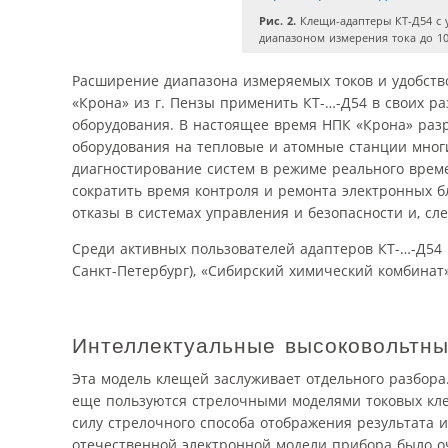
Рис. 2.
Клещи-адаптеры КТ-Д54 с 
диапазоном измерения тока до 10
Расширение диапазона измеряемых токов и удобств
«Крона» из г. Пензы применить КТ-…-Д54 в своих р
оборудования. В настоящее время НПК «Крона» раз
оборудования на тепловые и атомные станции мног
диагностирование систем в режиме реального време
сократить время контроля и ремонта электронных б
отказы в системах управления и безопасности и, сл
Среди активных пользователей адаптеров КТ-…-Д54 м
Санкт-Петербург), «Сибирский химический комбинат» 
Интеллектуальные высоковольтны
Эта модель клещей заслуживает отдельного разбора
еще пользуются стрелочными моделями токовых кле
силу стрелочного способа отображения результата 
отечественной электронной модели прибора было 