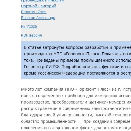
Гребенщиков Николай
Портной Григорий
Болотин Олег
Бычков Александр
№ 1’2026
PDF версия
В статье затронуты вопросы разработки и примен
производства НПО «Горизонт Плюс». Показаны во
тока. Приведены примеры промышленного использо
Госреестр СИ РФ. Подробно описаны функции и сво
кроме Российской Федерации поставляются в респу
Много лет компания НПО «Горизонт Плюс» из г. Ист
новых, современных приборов для измерения основн
производство, преобразователи (датчики) измерени
распространение в современных электроэнергетичес
Благодаря своей универсальности, высокой точност
областях промышленности — при создании современн
поколения и в ледокольном флоте, для автоматизаци