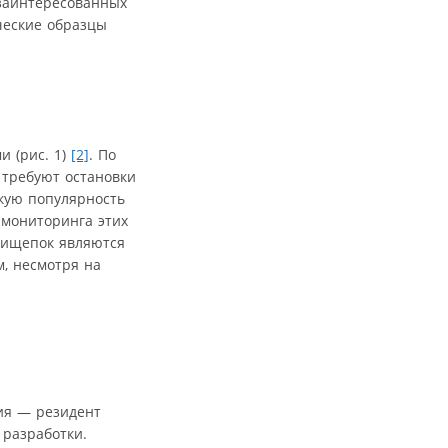
 заинтересованных
ческие образцы
 (рис. 1)
[2]
. По
 требуют остановки
кую популярность
 мониторинга этих
прищепок являются
м, несмотря на
ия — резидент
 разработки.