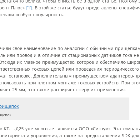
остаточно велика, чтобы описать ее в одной статье. Поэтому
изонт Плюс»
[1]
. В этой же статье будут представлены специфи
оевали особую популярность.
чили свое наименование по аналогии с обычными прищепками
ль или провод и в отличие от стационарных датчиков тока не
 Отсюда их главное преимущество, которое и обеспечило широ
ответственных токовых цепей или проведения периодического
длежат остановке. Дополнительным преимуществом адаптеров-
спользовать при плотном монтаже токовых устройств. При это
вляет 25 мм, что также расширяет сферу их применения.
ищепок
в КТ-…-Д25 уже много лет является ООО «Сигнум». Эта компан
ониторинга и управления, а также на предоставлении SDK для