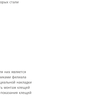
торых стали
ля них является
дниками филиала
циальной накладки
ять монтаж клещей
ь показания клещей