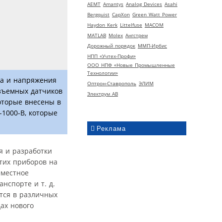
AEMT
Amantys
Analog Devices
Asahi
Bergquist
CapXon
Green Watt Power
Haydon Kerk
Littelfuse
MACOM
MATLAB
Molex
Ангстрем
Дорожный порядок
ММП-Ирбис
НПП «Учтех-Профи»
ООО НПФ «Новые Промышленные
Технологии»
ка и напряжения
Оптрон-Ставрополь
ЭЛИМ
зъемных датчиков
Электрум АВ
оторые внесены в
-1000-В, которые
Реклама
я и разработки
тих приборов на
еместное
нспорте и т. д.
ются в различных
ах нового