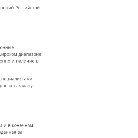
ерений Российской
ионные
широком диапазоне
венно и наличие в
 специалистами
ростить задачу
и и в конечном
зданная за