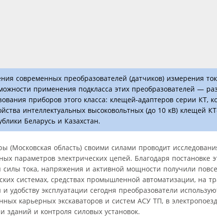
ения современных преобразователей (датчиков) измерения то
зможности применения подкласса этих преобразователей — ра
вания приборов этого класса: клещей-адаптеров серии КТ, к
йства интеллектуальных высоковольтных (до 10 кВ) клещей КТ
блики Беларусь и Казахстан.
ры (Московская область) своими силами проводит исследовани
ых параметров электрических цепей. Благодаря постановке э
я силы тока, напряжения и активной мощности получили повс
ких системах, средствах промышленной автоматизации, на тра
и и удобству эксплуатации сегодня преобразователи использу
ых карьерных экскаваторов и систем АСУ ТП, в электропоезд
и зданий и контроля силовых установок.