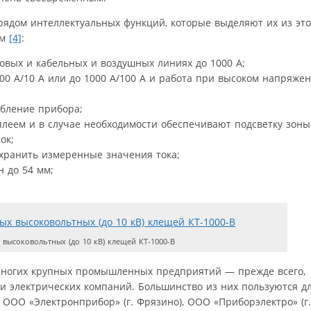
 рядом интеллектуальных функций, которые выделяют их из эт
ом
[4]
:
ловых и кабельных и воздушных линиях до 1000 А;
00 А/10 А или до 1000 А/100 А и работа при высоком напряже
ебление прибора;
еем и в случае необходимости обеспечивают подсветку зоны
ок;
хранить измеренные значения тока;
 до 54 мм;
 высоковольтных (до 10 кВ) клещей КТ-1000-В
многих крупных промышленных предприятий — прежде всего,
и электрических компаний. Большинство из них пользуются дл
ООО «Электронприбор» (г. Фрязино), ООО «Приборэлектро» (г.