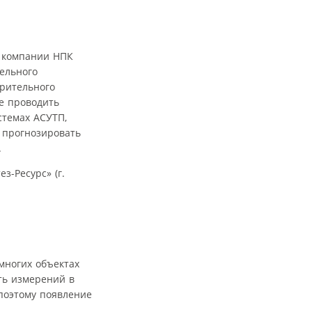
, компании НПК
тельного
ерительного
е проводить
стемах АСУТП,
 прогнозировать
.
з-Ресурс» (г.
многих объектах
ть измерений в
поэтому появление