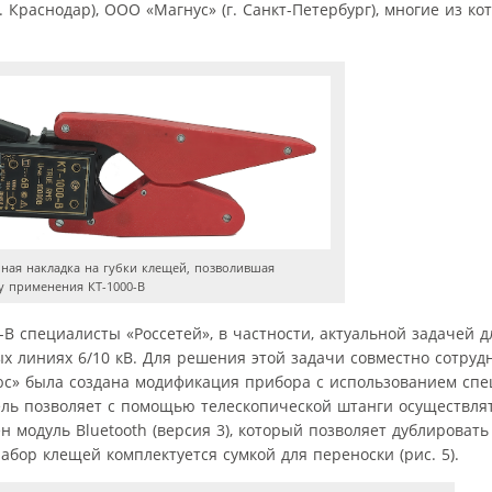
. Краснодар), ООО «Магнус» (г. Санкт-Петербург), многие из ко
ьная накладка на губки клещей, позволившая
у применения КТ-1000-В
 специалисты «Россетей», в частности, актуальной задачей д
х линиях 6/10 кВ. Для решения этой задачи совместно сотру
юс» была создана модификация прибора с использованием спе
дель позволяет с помощью телескопической штанги осуществл
ен модуль Bluetooth (версия 3), который позволяет дублироват
бор клещей комплектуется сумкой для переноски (рис. 5).