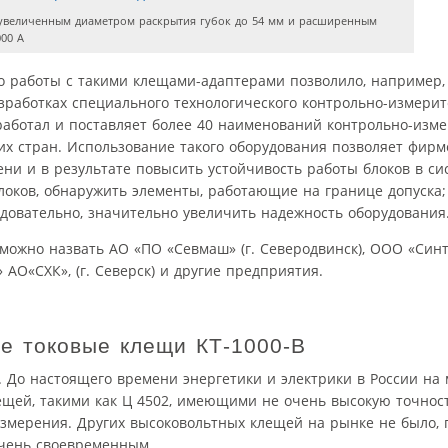
увеличенным диаметром раскрытия губок до 54 мм и расширенным
00 А
о работы с такими клещами-адаптерами позволило, например
азработках специального технологического контрольно-измери
работал и поставляет более 40 наименований контрольно-изм
их стран. Использование такого оборудования позволяет фирм
ни и в результате повысить устойчивость работы блоков в си
локов, обнаружить элементы, работающие на границе допуска;
едовательно, значительно увеличить надежность оборудования
ожно назвать АО «ПО «Севмаш» (г. Северодвинск), ООО «Синте
АО«СХК», (г. Северск) и другие предприятия.
е токовые клещи КТ-1000-В
. До настоящего времени энергетики и электрики в России на 
щей, такими как Ц 4502, имеющими не очень высокую точнос
измерения. Других высоковольтных клещей на рынке не было, 
очень своевременным.