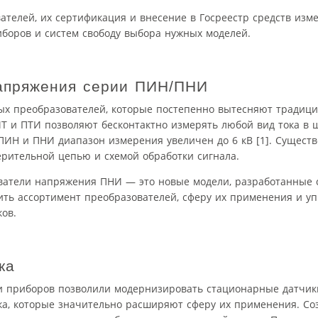
телей, их сертификация и внесение в Госреестр средств изм
боров и систем свободу выбора нужных моделей.
напряжения серии ПИН/ПНИ
ых преобразователей, которые постепенно вытесняют традиц
Т и ПТИ позволяют бесконтактно измерять любой вид тока в 
ПИН и ПНИ диапазон измерения увеличен до 6 кВ [1]. Сущест
ерительной цепью и схемой обработки сигнала.
ователи напряжения ПНИ — это новые модели, разработанные
ть ассортимент преобразователей, сферу их применения и уп
ов.
ка
ми приборов позволили модернизировать стационарные датчик
ка, которые значительно расширяют сферу их применения. Со