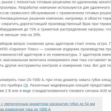
 рынок с полностью готовым решением по удаленному монито
троллеры. Разработки компании используются для удаленного
ессов сервисного обслуживания с применением готовых реше
 Инновационные решения компании, например, в области тер
о сократить дорогостоящий производственный брак при термоо
борудования до 15% и грамотное распределение нагрузки, чт
не меньше чем на 20%.
оров вопрос снижения цены адаптеров стоит очень остро. П
 НПО «Горизонт Плюс» — снижение издержек производства при
зможностей адаптеров и их номенклатуры. У адаптеров имею
, максимальная величина измеряемого ими тока составляет вс
ать другие инструменты контроля и измерения тока. Вот для та
измерять токи 20–1000 А, при этом диаметр охвата губок клещ
этого прибора
[3]
. Различные модификации клещей предоставл
я 2 В или в виде стандартизованного токового сигнала 4/20 м