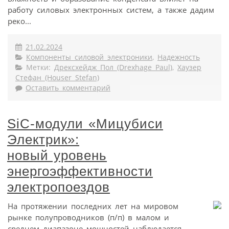
работу силовых электронных систем, а также дадим
реко...
21.02.2024
Компоненты силовой электроники
,
Надежность
Метки:
Дрексхейдж Пол (Drexhage Paul)
,
Хаузер
Стефан (Houser Stefan)
Оставить комментарий
SiC-модули «Мицубиси
Электрик»:
новый уровень
энергоэффективности
электропоездов
На протяжении последних лет на мировом
рынке полупроводников (п/п) в малом и
среднем диапазоне мощностей наблюдается