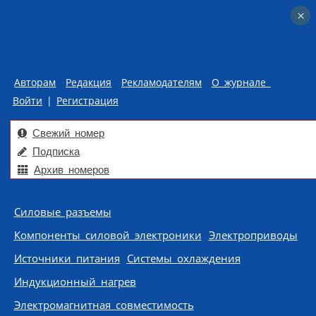
×
×
Авторам
Редакция
Рекламодателям
О журнале
Войти
|
Регистрация
Свежий номер
Подписка
Архив номеров
Skip to content
Силовые разъемы
Компоненты силовой электроники
Электроприводы
Источники питания
Системы охлаждения
Индукционный нагрев
Электромагнитная совместимость