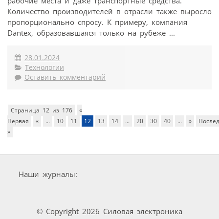
рабочие места и даже транспортные средства.
Количество производителей в отрасли также выросло
пропорционально спросу. К примеру, компания
Dantex, образовавшаяся только на рубеже ...
28.01.2024
Технологии
Оставить комментарий
Страница 12 из 176
«
Первая
«
...
10
11
12
13
14
...
20
30
40
...
»
После
»
Наши журналы:
© Copyright 2026 Силовая электроника