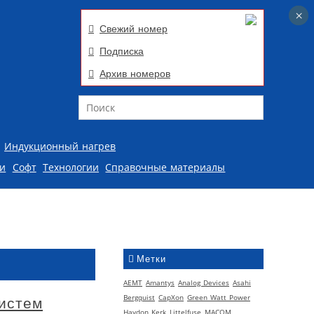
×
×
Свежий номер
Подписка
Архив номеров
Поиск
Индукционный нагрев
ии
Софт
Технологии
Справочные материалы
Метки
AEMT
Amantys
Analog Devices
Asahi
Bergquist
CapXon
Green Watt Power
истем
Haydon Kerk
Littelfuse
MACOM