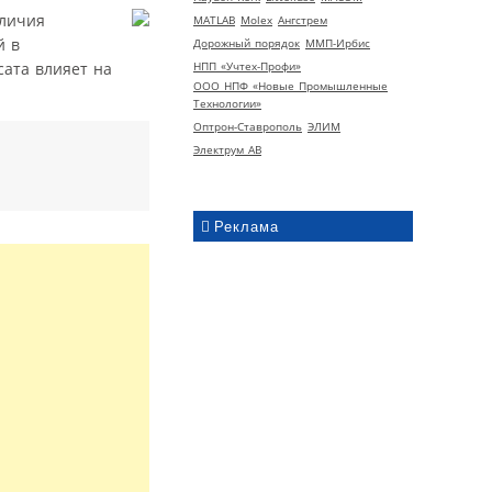
аличия
MATLAB
Molex
Ангстрем
й в
Дорожный порядок
ММП-Ирбис
НПП «Учтех-Профи»
сата влияет на
ООО НПФ «Новые Промышленные
Технологии»
Оптрон-Ставрополь
ЭЛИМ
Электрум АВ
Реклама