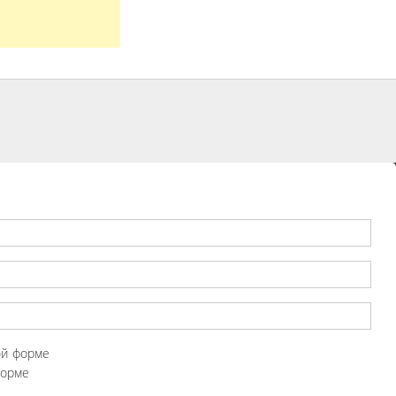
ой форме
форме