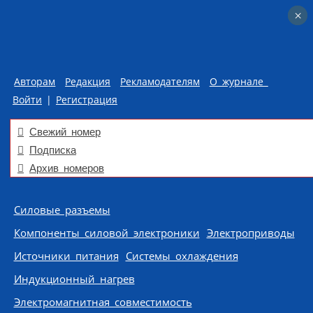
×
×
Авторам
Редакция
Рекламодателям
О журнале
Войти
|
Регистрация
Свежий номер
Подписка
Архив номеров
Skip to content
Силовые разъемы
Компоненты силовой электроники
Электроприводы
Источники питания
Системы охлаждения
Индукционный нагрев
Электромагнитная совместимость