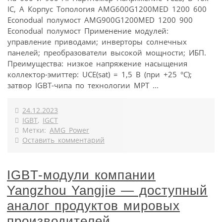
IC, А Корпус Топология AMG600G1200MED 1200 600
Econodual полумост AMG900G1200MED 1200 900
Econodual полумост Применение модулей:
управление приводами; инверторы солнечных
панелей; преобразователи высокой мощности; ИБП.
Преимущества: низкое напряжение насыщения
коллектор-эмиттер: UCE(sat) = 1,5 В (при +25 °С);
затвор IGBT-чипа по технологии MPT ...
24.12.2023
IGBT
,
IGCT
Метки:
AMG Power
Оставить комментарий
IGBT-модули компании
Yangzhou Yangjie — доступный
аналог продуктов мировых
производителей