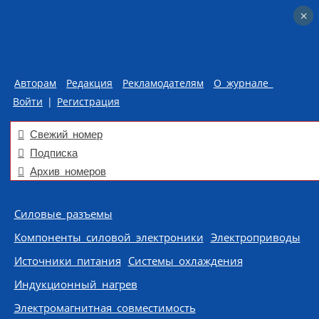
×
×
Авторам
Редакция
Рекламодателям
О журнале
Войти
|
Регистрация
Свежий номер
Подписка
Архив номеров
Skip to content
Силовые разъемы
Компоненты силовой электроники
Электроприводы
Источники питания
Системы охлаждения
Индукционный нагрев
Электромагнитная совместимость