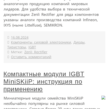
аналогичную продукцию компаний мировых
лидеров. Для удобства выбора в технической
документации Zenli Rectifier для ряда компонентов
указаны аналоги производства компаний Infineon,
IXYS (ныне Littelfuse), SEMIKRON.
16.08.2024
Компоненты силовой электроники
,
Диоды
,
Тиристоры
,
IGBT
Метки:
Zenli Rectifier
Оставить комментарий
Компактные модули IGBT
MiniSKiiP: инструкция по
применению
Миниатюрные модули семейства MiniSKiiP
необычайно популярны на рынке силовой
электроники. Сегодня более 20 млн таких силовых