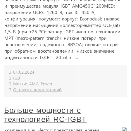
и преимущества модуля IGBT AMG450G1200MED:
напряжение UCES: 1200 В; ток IC: 450 А;
конфигурация: полумост; корпус: Econodual; низкое
напряжение насыщения коллектор-эмиттер UCE(sat) =
1,5 В (при +25 °С); затвор IGBT-чипа по технологии
MPT (micro-pattern trench); низкие потери при
переключении; надежность RBSOA; низкие потери
при обратном восстановлении; низкое значение
индуктивности LsCE = 20 нГн. ...
01.02.2024
IGBT
Метки:
AMG Power
Оставить комментарий
Больше мощности с
технологией RC-IGBT
Компания Fuji Electric представляет новый