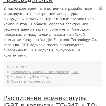
В настоящее время отечественные разработчики
и эксплуатанты электронной аппаратуры
вынуждены искать альтернативных поставщиков
компонентов. В области силовой электроники
решение данной задачи облегчается благодаря
предоставленному специалистами китайской
компании Yangzhou Yangjie Electronic Technology Co.
перечню IGBT-модулей своего производства,
аналогичных IGBT-модулям, выпускаемым
компаниями...
27.11.2023
Компоненты силовой электроники
,
IGBT
Метки:
Yangzhou Yangjie
Оставить комментарий
Расширение номенклатуры
IGBT в корпусах TO-247 и TO-