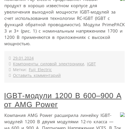
продукт в хорошо известном корпусе для
увеличения выходной мощности IGBT-модулей за
счет использования технологии RC-IGBT (IGBT с
функций обратной проводимости). Модули PrimePACK
3 и 3+ (рис. 1) с номинальным напряжением 1700 и
1200 В применяются в приложениях с высокой
мощностью.
29.01.2024
Компоненты силовой электроники
,
IGBT
Метки:
Fuji Electric
Оставить комментарий
IGBT-модули 1200 В 600–900 А
от AMG Power
Компания AMG Power расширила линейку IGBT-
модулей 1200 В двумя модулями 12-го класса —
на 600 и 900 А. Партномер Напряжение VCES, В Ток