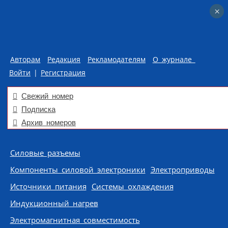
×
×
Авторам
Редакция
Рекламодателям
О журнале
Войти
|
Регистрация
Свежий номер
Подписка
Архив номеров
Skip to content
Силовые разъемы
Компоненты силовой электроники
Электроприводы
Источники питания
Системы охлаждения
Индукционный нагрев
Электромагнитная совместимость