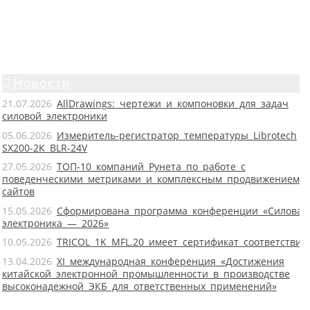
Новости
21.07.2026
AllDrawings: чертежи и компоновки для задач
силовой электроники
05.06.2026
Измеритель-регистратор температуры Librotech
SX200-2K BLR-24V
27.05.2026
ТОП-10 компаний Рунета по работе с
поведенческими метриками и комплексным продвижением
сайтов
15.05.2026
Сформирована программа конференции «Силовая
электроника — 2026»
10.05.2026
TRICOL 1K MFL.20 имеет сертификат соответствия
13.04.2026
XI международная конференция «Достижения
китайской электронной промышленности в производстве
высоконадежной ЭКБ для ответственных применений»