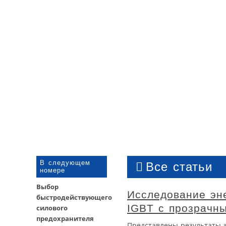
В следующем
Все статьи
номере
Выбор
Исследование эн
быстродействующего
IGBT с прозрачн
силового
предохранителя
Представлены результаты 