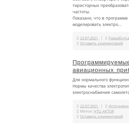
тиристорных преобразоват
частоты.
Показано, что в программе
моделировать электро...
23.07.2021
|
Разработк
Оставить комментарий
Программируемые
авиационных при
Для нормального функцион
Нормы качества электропи
электроснабжения самолето
22.07.2021
|
Источники
Метки:
НТЦ АКТОР
Оставить комментарий