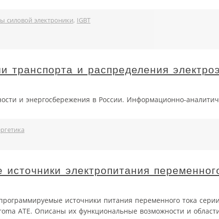
ы силовой электроники
,
IGBT
и транспорта и распределения электроэ
ости и энергосбережения в России. Информационно-аналитич
ергетика
 источники электропитания переменног
 программируемые источники питания переменного тока серии
roma ATE. Описаны их функциональные возможности и област