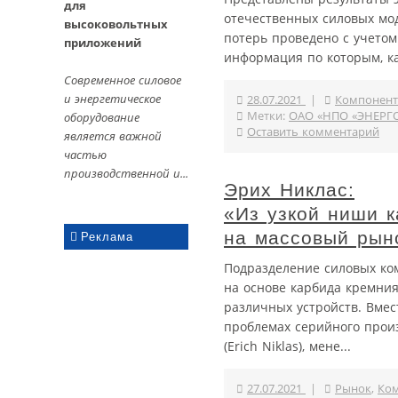
для
отечественных силовых мо
высоковольтных
потерь проведено с учетом
приложений
информация по которым, ка
Современное силовое
и энергетическое
28.07.2021
|
Компонент
Метки:
ОАО «НПО «ЭНЕР
оборудование
Оставить комментарий
является важной
частью
производственной и...
Эрих Никлас:
«Из узкой ниши 
на массовый рын
Реклама
Подразделение силовых ко
на основе карбида кремния
различных устройств. Вмес
проблемах серийного произ
(Erich Niklas), мене...
27.07.2021
|
Рынок
,
Ком