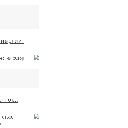
нергии.
еский обзор.
о тока
 61500
и