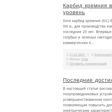
Карбид кремния в
уровень
Хотя карбид кремния (SiC) 
XIX в., для производства 
последние 20 лет. Впервые
голубых и зеленых светоди
коммерческих 6...
21.07.2021
|
Компонент
Метки:
Cree
Оставить комментарий
Последние дости
В настоящей статье рассма
полупроводниковых устрой
усовершенствованная конс
позволяющая повысить дол
электрическим характеристи