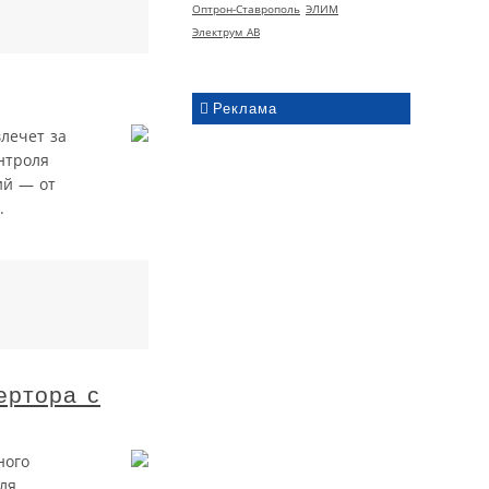
Оптрон-Ставрополь
ЭЛИМ
Электрум АВ
Реклама
лечет за
нтроля
ий — от
.
ертора с
ного
ля