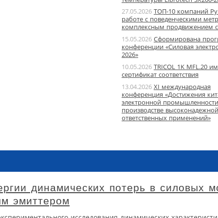
27.05.2026
ТОП-10 компаний Ру
работе с поведенческими мет
комплексным продвижением с
15.05.2026
Сформирована про
конференции «Силовая электр
2026»
10.05.2026
TRICOL 1K MFL.20 им
сертификат соответствия
13.04.2026
XI международная
конференция «Достижения кит
электронной промышленности
производстве высоконадежной
ответственных применений»
ергии динамических потерь в силовых 
ым эмиттером
экспериментального исследования динамических характеристи