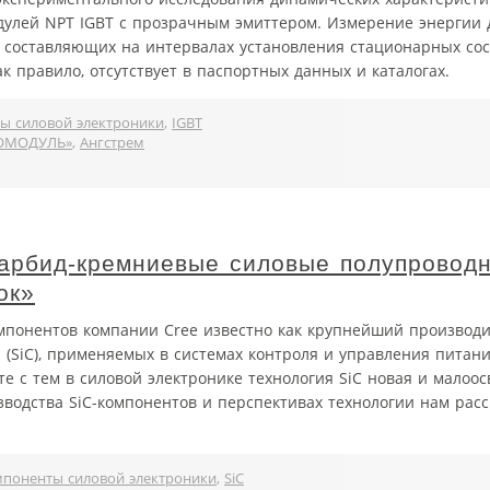
дулей NPT IGBT с прозрачным эмиттером. Измерение энергии
 составляющих на интервалах установления стационарных сос
к правило, отсутствует в паспортных данных и каталогах.
ы силовой электроники
,
IGBT
ГОМОДУЛЬ»
,
Ангстрем
карбид-кремниевые силовые полупровод
ок»
мпонентов компании Сree известно как крупнейший производи
 (SiC), применяемых в системах контроля и управления питан
те с тем в силовой электронике технология SiC новая и малоос
водства SiC-компонентов и перспективах технологии нам расс
поненты силовой электроники
,
SiC