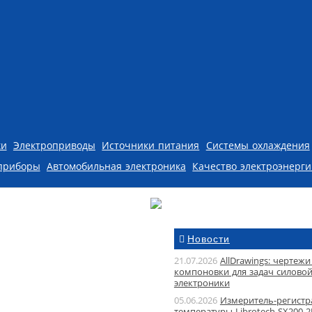
ки
Электроприводы
Источники питания
Системы охлаждения
приборы
Автомобильная электроника
Качество электроэнерг
Новости
21.07.2026
AllDrawings: чертежи
компоновки для задач силово
электроники
05.06.2026
Измеритель-регистр
температуры Librotech SX200-2