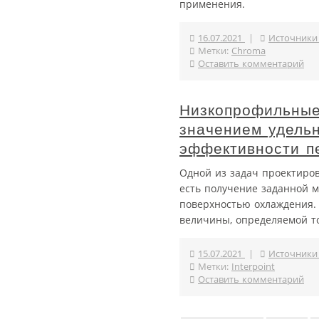
применения.
16.07.2021
|
Источники
Метки:
Chroma
Оставить комментарий
Низкопрофильные
значением удель
эффективности п
Одной из задач проектиро
есть получение заданной 
поверхностью охлаждения.
величины, определяемой т
15.07.2021
|
Источники
Метки:
Interpoint
Оставить комментарий