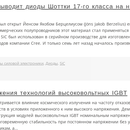
ыводит диоды Шоттки 17-го класса на 
был открыт Йенсом Якобом Берцелиусом (Jöns Jakob Berzelius) 
коммерческих полупроводников этот материал стал применяться 
 SiC был использован в серийном производстве для изготовле
одов компании Cree. И только семь лет назад началось произв
ы силовой электроники
,
Диоды
,
SiC
жения технологий высоковольтных IGBT
тривается влияние космического излучения на частоту отказ
ств в условиях приложенного к ним высокого напряжения. Дем
трукция модулей высоковольтных IGBT номинальным напряжени
говременную стабильность при постоянном напряжении без 
кам, а...