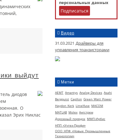
персональных данных
 динамических
тояний,
Видео
31.03.2021
Драйверы для
управления транзисторами
ники выйдут
Метки
AEMT
Amantys
Analog Devices
Asahi
тель диодов
Bergquist
CapXon
Green Watt Power
ием
Haydon Kerk
Littelfuse
MACOM
военная. О
MATLAB
Molex
Ангстрем
казал Эрих Никлас
Дорожный порядок
ММП-Ирбис
НПП «Учтех-Профи»
ООО НПФ «Новые Промышленные
Технологии»