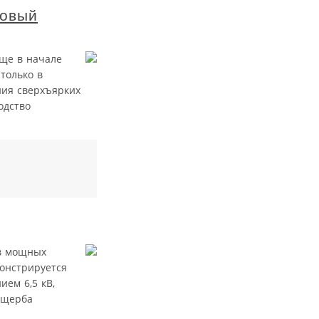
новый
еще в начале
только в
ния сверхъярких
одство
ов мощных
онстрируется
ем 6,5 кВ,
ущерба