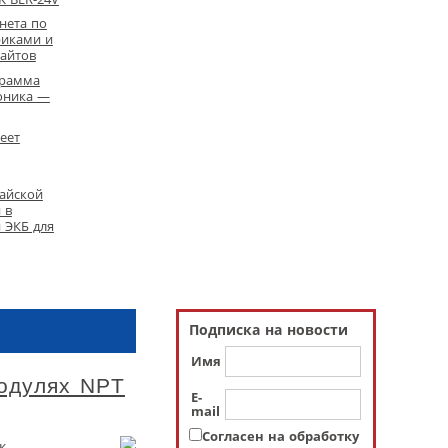
нета по
риками и
айтов
грамма
оника —
еет
айской
 в
 ЭКБ для
Подписка на новости
Имя
модулях NPT
E-
mail
Согласен на обработку
к