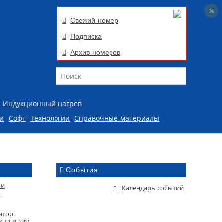
×
×
Свежий номер
Подписка
Архив номеров
Поиск
Индукционный нагрев
ии
Софт
Технологии
Справочные материалы
События
 и
Календарь событий
й
атор
K BLR-24V