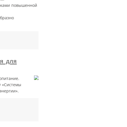
токами повышенной
образно
я для
опитание.
9 «Системы
энергии».