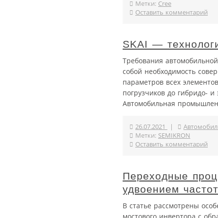
Метки:
Сree
Оставить комментарий
SKAI — технолог
Требования автомобильной 
собой необходимость сове
параметров всех элементов
погрузчиков до гибридо- и
Автомобильная промышленн
26.07.2021
|
Автомобил
Метки:
SEMIKRON
Оставить комментарий
Переходные проц
удвоением часто
В статье рассмотрены особ
мостового инвертора с об