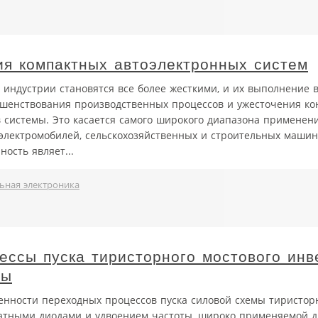
ия компактных автоэлектронных систем
индустрии становятся все более жесткими, и их выполнение в
ршенствования производственных процессов и ужесточения ко
 системы. Это касается самого широкого диапазона применен
 электромобилей, сельскохозяйственных и строительных машин
ость являет...
ьная электроника
ессы пуска тиристорного мостового инв
ты
енности переходных процессов пуска силовой схемы тиристор
ратными диодами и удвоением частоты, широко применяемой д