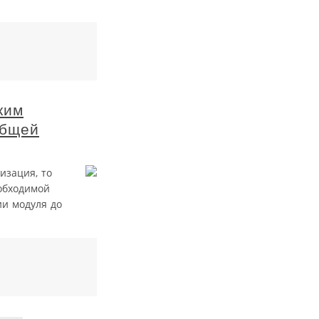
ким
общей
изация, то
обходимой
ии модуля до