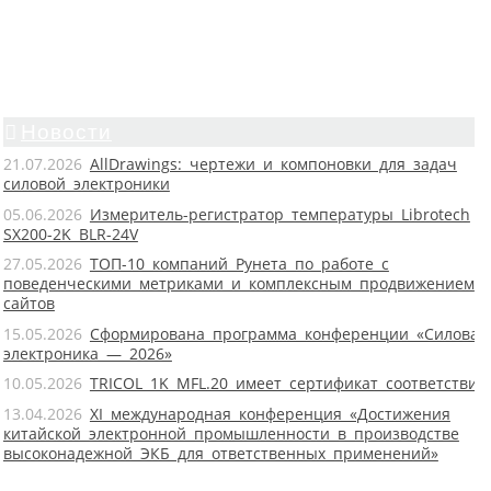
Новости
21.07.2026
AllDrawings: чертежи и компоновки для задач
силовой электроники
05.06.2026
Измеритель-регистратор температуры Librotech
SX200-2K BLR-24V
27.05.2026
ТОП-10 компаний Рунета по работе с
поведенческими метриками и комплексным продвижением
сайтов
15.05.2026
Сформирована программа конференции «Силовая
электроника — 2026»
10.05.2026
TRICOL 1K MFL.20 имеет сертификат соответствия
13.04.2026
XI международная конференция «Достижения
китайской электронной промышленности в производстве
высоконадежной ЭКБ для ответственных применений»