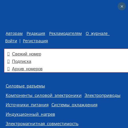
×
×
Авторам
Редакция
Рекламодателям
О журнале
Войти
|
Регистрация
Свежий номер
Подписка
Архив номеров
Skip to content
Силовые разъемы
Компоненты силовой электроники
Электроприводы
Источники питания
Системы охлаждения
Индукционный нагрев
Электромагнитная совместимость