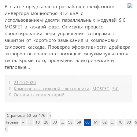
В статье представлена разработка трехфазного
инвертора мощностью 312 кВА с
использованием десяти параллельных модулей SiC
MOSFET в каждой фазе. Описаны процесс
проектирования цепи управления затворами с
защитой от короткого замыкания и компоновки
силового каскада. Проверка эффективности драйвера
затворов выполнена с помощью «двухимпульсного»
теста. Кроме того, проведены электрические и
тепловые...
21.10.2020
Компоненты силовой электроники
,
MOSFET
,
SiC
Оставить комментарий
Страница 60 из 176
«
Первая
«
...
10
20
30
...
58
59
60
61
62
...
70
80
»