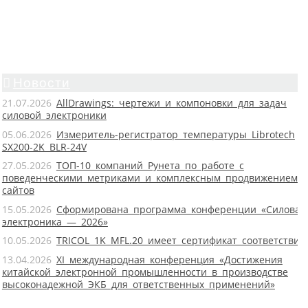
Новости
21.07.2026
AllDrawings: чертежи и компоновки для задач
силовой электроники
05.06.2026
Измеритель-регистратор температуры Librotech
SX200-2K BLR-24V
27.05.2026
ТОП-10 компаний Рунета по работе с
поведенческими метриками и комплексным продвижением
сайтов
15.05.2026
Сформирована программа конференции «Силовая
электроника — 2026»
10.05.2026
TRICOL 1K MFL.20 имеет сертификат соответствия
13.04.2026
XI международная конференция «Достижения
китайской электронной промышленности в производстве
высоконадежной ЭКБ для ответственных применений»