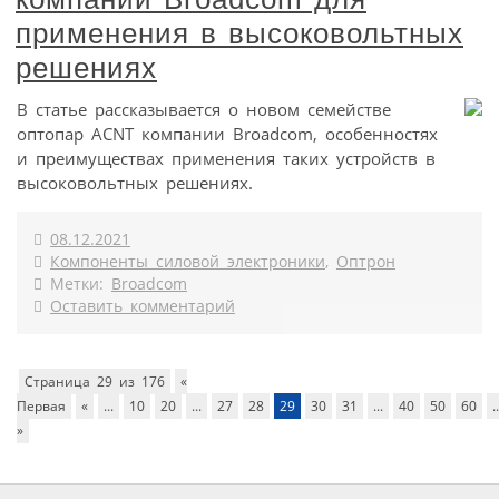
применения в высоковольтных
решениях
В статье рассказывается о новом семействе
оптопар ACNT компании Broadcom, особенностях
и преимуществах применения таких устройств в
высоковольтных решениях.
08.12.2021
Компоненты силовой электроники
,
Оптрон
Метки:
Broadcom
Оставить комментарий
Страница 29 из 176
«
Первая
«
...
10
20
...
27
28
29
30
31
...
40
50
60
..
»