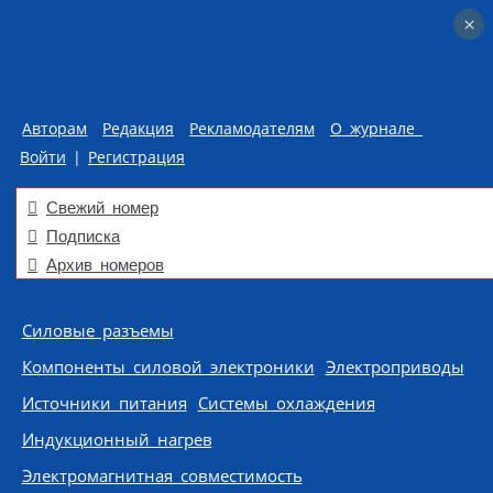
×
×
Авторам
Редакция
Рекламодателям
О журнале
Войти
|
Регистрация
Свежий номер
Подписка
Архив номеров
Skip to content
Силовые разъемы
Компоненты силовой электроники
Электроприводы
Источники питания
Системы охлаждения
Индукционный нагрев
Электромагнитная совместимость