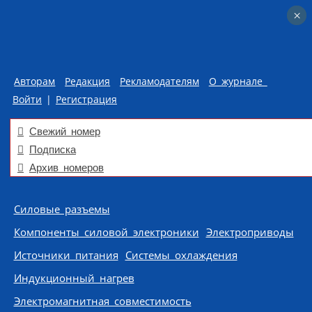
×
×
Авторам
Редакция
Рекламодателям
О журнале
Войти
|
Регистрация
Свежий номер
Подписка
Архив номеров
Skip to content
Силовые разъемы
Компоненты силовой электроники
Электроприводы
Источники питания
Системы охлаждения
Индукционный нагрев
Электромагнитная совместимость