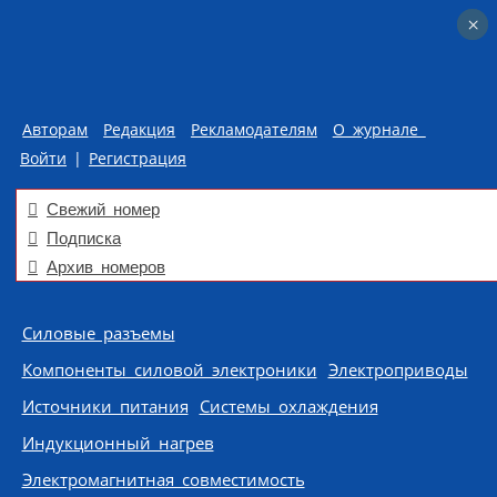
×
×
Авторам
Редакция
Рекламодателям
О журнале
Войти
|
Регистрация
Свежий номер
Подписка
Архив номеров
Skip to content
Силовые разъемы
Компоненты силовой электроники
Электроприводы
Источники питания
Системы охлаждения
Индукционный нагрев
Электромагнитная совместимость