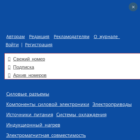
×
×
Авторам
Редакция
Рекламодателям
О журнале
Войти
|
Регистрация
Свежий номер
Подписка
Архив номеров
Skip to content
Силовые разъемы
Компоненты силовой электроники
Электроприводы
Источники питания
Системы охлаждения
Индукционный нагрев
Электромагнитная совместимость