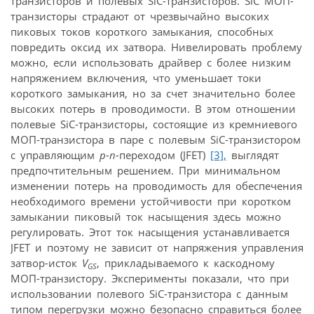
транзисторов и полевых SiC-транзисторов. SiC МОП-
транзисторы страдают от чрезвычайно высоких
пиковых токов короткого замыкания, способных
повредить оксид их затвора. Нивелировать проблему
можно, если использовать драйвер с более низким
напряжением включения, что уменьшает токи
короткого замыкания, но за счет значительно более
высоких потерь в проводимости. В этом отношении
полевые SiC-транзисторы, состоящие из кремниевого
МОП-транзистора в паре с полевым SiC-транзистором
с управляющим
p-n-
переходом (JFET)
[3],
выглядят
предпочтительным решением. При минимальном
изменении потерь на проводимость для обеспечения
необходимого времени устойчивости при коротком
замыкании пиковый ток насыщения здесь можно
регулировать. Этот ток насыщения устанавливается
JFET и поэтому не зависит от напряжения управления
затвор-исток
V
, прикладываемого к каскодному
GS
МОП-транзистору. Эксперименты показали, что при
использовании полевого SiC-транзистора с данным
типом перегрузки можно безопасно справиться более