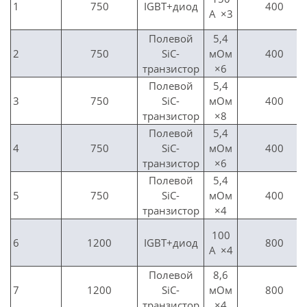
1
750
IGBT+диод
400
А ×3
Полевой
5,4
2
750
SiC-
мОм
400
транзистор
×6
Полевой
5,4
3
750
SiC-
мОм
400
транзистор
×8
Полевой
5,4
4
750
SiC-
мОм
400
транзистор
×6
Полевой
5,4
5
750
SiC-
мОм
400
транзистор
×4
100
6
1200
IGBT+диод
800
А ×4
Полевой
8,6
7
1200
SiC-
мОм
800
транзистор
×4