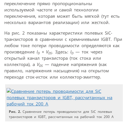
переключение прямо пропорциональны
используемой частоте и самой технологии
переключения, которая может быть мягкой (тут есть
несколько вариантов реализации) или жесткой.
На рис. 2 показаны характеристики полевых SiC-
транзисторов в сравнении с кремниевыми IGBT. При
любом токе потери проводимости определяются как
произведение
I
×
V
. Здесь:
I
— ток через
D
DS
D
открытый канал транзистора (ток стока или
коллектора), а
V
— падение напряжения (как
DS
правило, напряжения насыщения) на открытом
переходе сток-исток или коллектор-эмиттер.
Рис. 2.
Сравнение потерь проводимости для SiC полевых
транзисторов и IGBT, рассчитанных на рабочий ток 200 A