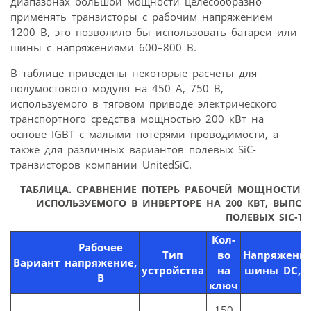
диапазонах большой мощности целесообразно
применять транзисторы с рабочим напряжением
1200 В, это позволило бы использовать батареи или
шины с напряжениями 600–800 В.
В таблице приведены некоторые расчеты для
полумостового модуля на 450 А, 750 В,
используемого в тяговом приводе электрического
транспортного средства мощностью 200 кВт на
основе IGBT с малыми потерями проводимости, а
также для различных вариантов полевых SiC-
транзисторов компании UnitedSiC.
ТАБЛИЦА. СРАВНЕНИЕ ПОТЕРЬ РАБОЧЕЙ МОЩНОСТИ МО
ИСПОЛЬЗУЕМОГО В ИНВЕРТОРЕ НА 200 КВТ, ВЫПОЛ
ПОЛЕВЫХ SIC-Т
Кол-
Рабочее
Тип
во
Напряжени
Вариант
напряжение,
устройства
на
шины DC, 
В
ключ
150