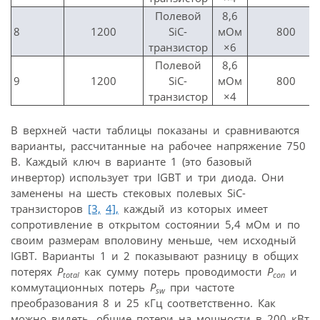
Полевой
8,6
8
1200
SiC-
мОм
800
транзистор
×6
Полевой
8,6
9
1200
SiC-
мОм
800
транзистор
×4
В верхней части таблицы показаны и сравниваются
варианты, рассчитанные на рабочее напряжение 750
В. Каждый ключ в варианте 1 (это базовый
инвертор) использует три IGBT и три диода. Они
заменены на шесть стековых полевых SiC-
транзисторов
[3,
4],
каждый из которых имеет
сопротивление в открытом состоянии 5,4 мОм и по
своим размерам вполовину меньше, чем исходный
IGBT. Варианты 1 и 2 показывают разницу в общих
потерях
P
как сумму потерь проводимости
P
и
total
con
коммутационных потерь
P
при частоте
sw
преобразования 8 и 25 кГц соответственно. Как
можно видеть, общие потери на мощности в 200 кВт