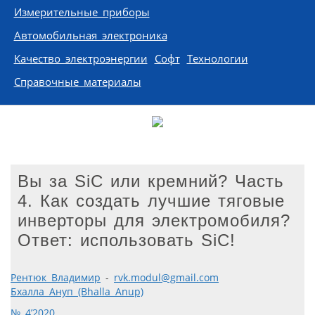
Измерительные приборы
Автомобильная электроника
Качество электроэнергии
Софт
Технологии
Справочные материалы
Вы за SiC или кремний? Часть
4. Как создать лучшие тяговые
инверторы для электромобиля?
Ответ: использовать SiC!
Рентюк Владимир
-
rvk.modul@gmail.com
Бхалла Ануп (Bhalla Anup)
№ 4’2020