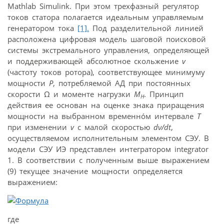
Mathlab Simulink. При этом трехфазный регулятор
токов статора полагается идеальным управляемым
генератором тока
[1].
Под разделительной линией
расположена цифровая модель шаговой поисковой
системы экстремального управления, определяющей
и поддерживающей абсолютное скольжение
v
(частоту токов ротора), соответствующее минимуму
мощности
Р
, потребляемой АД при постоянных
скорости Ω и моменте нагрузки
М
. Принцип
Н
действия ее основан на оценке знака приращения
мощности на выбранном временнóм интервале
T
при изменении
v
с малой скоростью
dν/dt
,
осуществляемом исполнительным элементом СЭУ. В
модели СЭУ ИЭ представлен интегратором integrator
1. В соответствии с полученным выше выражением
(9) текущее значение мощности определяется
выражением:
где