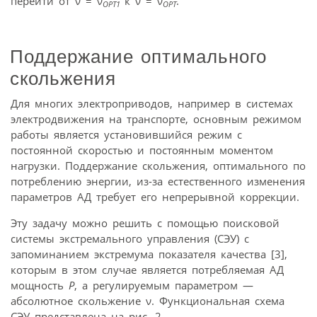
перейти от ν = ν
к ν = ν
.
ОРТ1
ОРТ
Поддержание оптимального
скольжения
Для многих электроприводов, например в системах
электродвижения на транспорте, основным режимом
работы является установившийся режим с
постоянной скоростью и постоянным моментом
нагрузки. Поддержание скольжения, оптимального по
потреблению энергии, из-за естественного изменения
параметров АД требует его непрерывной коррекции.
Эту задачу можно решить с помощью поисковой
системы экстремального управления (СЭУ) с
запоминанием экстремума показателя качества [3],
которым в этом случае является потребляемая АД
мощность
Р
, а регулируемым параметром —
абсолютное скольжение ν. Функциональная схема
СЭУ представлена на рис. 2.