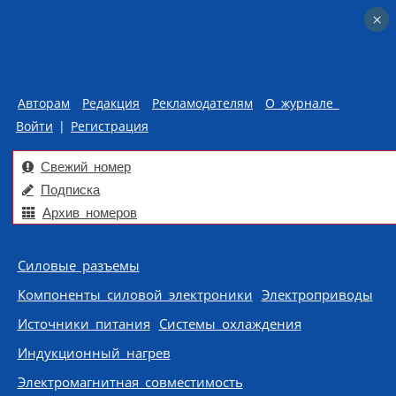
×
×
Авторам
Редакция
Рекламодателям
О журнале
Войти
|
Регистрация
Свежий номер
Подписка
Архив номеров
Skip to content
Силовые разъемы
Компоненты силовой электроники
Электроприводы
Источники питания
Системы охлаждения
Индукционный нагрев
Электромагнитная совместимость