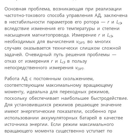
Основная проблема, возникающая при реализации
частотно-токового способа управления АД, заключена
в нестабильности параметров его ротора —
r
и
L
,
rЭ
вследствие изменения его температуры и степени
насыщения магнитопровода. Измерение
r
и
L
,
rЭ
необходимых для вычисления
v
, во многих
ОРТ
случаях оказывается технически слишком сложной
задачей. Очевидный путь решения проблемы —
отказ от измерения
r
и
L
в пользу
rЭ
непосредственного измерения
v
.
ОРТ
Работа АД с постоянным скольжением,
соответствующим максимальному вращающему
моменту, идеальна для переходных режимов,
поскольку обеспечивает наибольшее быстродействие.
Для установившихся режимов решающее значение
имеют энергетические показатели, особенно при
использовании аккумуляторных батарей в качестве
источника энергии. Если режим максимального
вращающего момента существенно уступает по