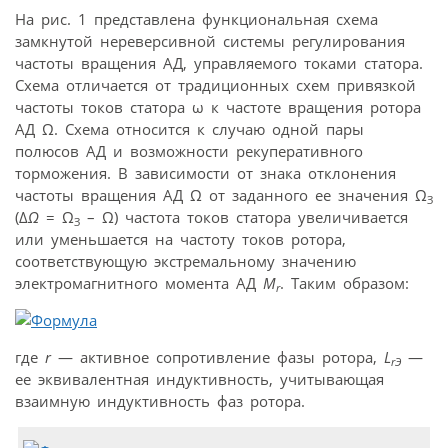
На рис. 1 представлена функциональная схема
замкнутой нереверсивной системы регулирования
частоты вращения АД, управляемого токами статора.
Схема отличается от традиционных схем привязкой
частоты токов статора ω к частоте вращения ротора
АД Ω. Схема относится к случаю одной пары
полюсов АД и возможности рекуперативного
торможения. В зависимости от знака отклонения
частоты вращения АД Ω от заданного ее значения Ω
З
(Δ
Ω
= Ω
– Ω) частота токов статора увеличивается
З
или уменьшается на частоту токов ротора,
соответствующую экстремальному значению
электромагнитного момента АД
M
. Таким образом:
r
где
r
— активное сопротивление фазы ротора,
L
—
rЭ
ее эквивалентная индуктивность, учитывающая
взаимную индуктивность фаз ротора.