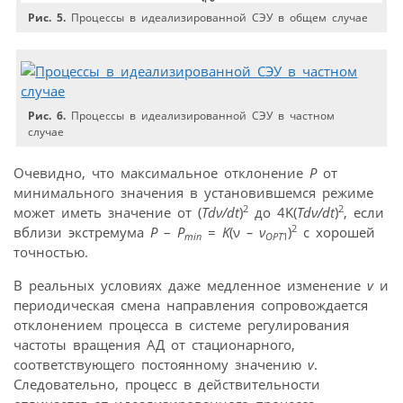
Рис. 5.
Процессы в идеализированной СЭУ в общем случае
Рис. 6.
Процессы в идеализированной СЭУ в частном
случае
Очевидно, что максимальное отклонение
P
от
минимального значения в установившемся режиме
2
2
может иметь значение от (
Tdν/dt
)
до 4K(
Tdν/dt
)
, если
2
вблизи экстремума
P
–
P
=
K
(ν
– ν
)
с хорошей
min
OPT
1
точностью.
В реальных условиях даже медленное изменение
v
и
периодическая смена направления сопровождается
отклонением процесса в системе регулирования
частоты вращения АД от стационарного,
соответствующего постоянному значению
v
.
Следовательно, процесс в действительности