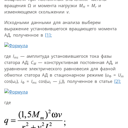
вращения Ω и момента нагрузки
M
=
M
и
H
r
изменяющемся скольжении
v
.
Исходными данными для анализа выберем
выражение установившегося вращающего момента
АД, полученное в
[1]:
где
I
— амплитуда установившегося тока фазы
ms
статора АД;
C
— конструктивная постоянная АД, и
M
уравнение электрического равновесия для фазной
обмотки статора АД в стационарном режиме (
u
=
U
Ф
m
cos(ω
),
i
=
I
cos(ω
—
j
)), полученное в статье
[2]:
t
Ф
ms
t
s
где