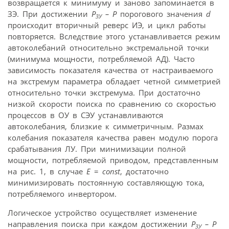
возвращается к минимуму и заново запоминается в
ЗЭ. При достижении
Р
– Р
порогового значения
d
ЗУ
происходит вторичный реверс ИЭ, и цикл работы
повторяется. Вследствие этого устанавливается режим
автоколебаний относительно экстремальной точки
(минимума мощности, потребляемой АД). Часто
зависимость показателя качества от настраиваемого
на экстремум параметра обладает четной симметрией
относительно точки экстремума. При достаточно
низкой скорости поиска по сравнению со скоростью
процессов в ОУ в СЭУ устанавливаются
автоколебания, близкие к симметричным. Размах
колебания показателя качества равен модулю порога
срабатывания ЛУ. При минимизации полной
мощности, потребляемой приводом, представленным
на рис. 1, в случае
Е
=
const
, достаточно
минимизировать постоянную составляющую тока,
потребляемого инвертором.
Логическое устройство осуществляет изменение
направления поиска при каждом достижении
Р
– Р
ЗУ