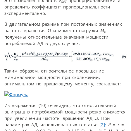
Это позволяет полагать
v
пропорциональными и
ОРТ
определить коэффициент пропорциональности
экспериментально.
В двигательном режиме при постоянных значениях
частоты вращения Ω и момента нагрузки
M
Н
получены относительные значения мощности,
потребляемой АД в двух случаях:
Таким образом, относительное превышение
минимальной мощности при скольжении,
оптимальном по вращающему моменту, составляет:
Из выражения (10) очевидно, что относительный
выигрыш в потребляемой мощности резко снижается
при увеличении частоты вращения АД Ω. При
параметрах АД, использованных в статье
[2]:
R
=
r
=
2