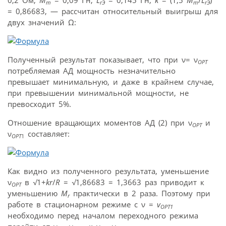
0,2 Ом,
M
= 0,09 Гн,
L
= 0,145 Гн,
k
= (1,5
M
/
L
)
m
rЭ
m
rЭ
= 0,86683, — рассчитан относительный выигрыш для
двух значений Ω:
Полученный результат показывает, что при ν= ν
ОРТ
потребляемая АД мощность незначительно
превышает минимальную, и даже в крайнем случае,
при превышении минимальной мощности, не
превосходит 5%.
Отношение вращающих моментов АД (2) при ν
и
ОРТ
ν
составляет:
ОРТ
1
Как видно из полученного результата, уменьшение
ν
в
√
1+
kr
/
R
=
√
1,86683 = 1,3663 раз приводит к
ОРТ
уменьшению
M
практически в 2 раза. Поэтому при
r
работе в стационарном режиме с ν =
v
ОРТ1
необходимо перед началом переходного режима