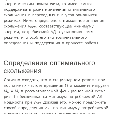
энергетическим показателям, то имеет смысл
поддерживать разные значения оптимального
скольжения в переходных и в установившихся
режимах. Ниже определено оптимальное значение
скольжения
v
, соответствующее минимуму
ОРТ
1
энергии, потребляемой АД в установившемся
режиме, и способ его экспериментального
определения и поддержания в процессе работы.
Определение оптимального
скольжения
Логично ожидать, что в стационарном режиме при
постоянных частоте вращения Ω и моменте нагрузки
M
=
M
в рассматриваемой функциональной схеме
Н
r
рис. 1 обеспечивается минимум потребляемой АД
мощности при
v
.
Доказав это, можно предложить
ОРТ
способ определения
v
по минимуму потребляемой
ОРТ
мощности при постоянных значениях частоты