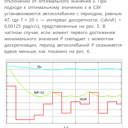
отклонении от оптимального значения
v
. При
подходе к оптимальному значению
v
в СЭУ
устанавливаются автоколебания с периодом, равным
4
T
, где
T
= 20 с — интервал дискретности, (|
dν
/
dt
| =
0,00125 рад/с/с), представленные на рис. 5. В
частном случае, если момент первого достижения
минимального значения
Р
совпадает с моментом
дискретизации, период автоколебаний
Р
оказывается
вдвое меньше, как показано на рис. 6.