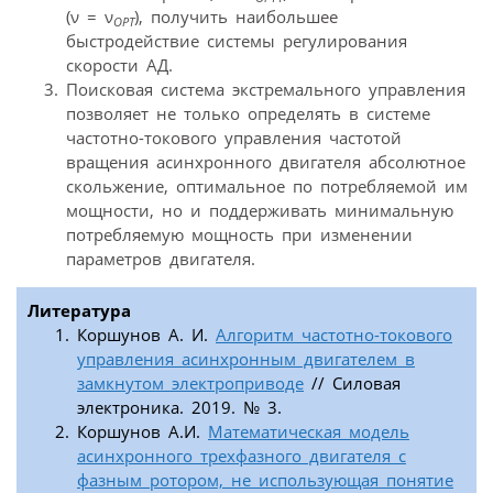
(ν = ν
), получить наибольшее
ОРТ
быстродействие системы регулирования
скорости АД.
Поисковая система экстремального управления
позволяет не только определять в системе
частотно-токового управления частотой
вращения асинхронного двигателя абсолютное
скольжение, оптимальное по потребляемой им
мощности, но и поддерживать минимальную
потребляемую мощность при изменении
параметров двигателя.
Литература
Коршунов А. И.
Алгоритм частотно-токового
управления асинхронным двигателем в
замкнутом электроприводе
// Силовая
электроника. 2019. № 3.
Коршунов А.И.
Математическая модель
асинхронного трехфазного двигателя с
фазным ротором, не использующая понятие