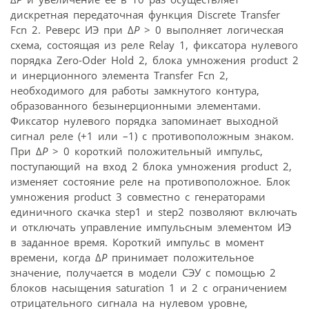
дискретная передаточная функция Discrete Transfer
Fcn 2. Реверс ИЭ при Δ
Р
> 0 выполняет логическая
схема, состоящая из реле Relay 1, фиксатора нулевого
порядка Zero-Oder Hold 2, блока умножения product 2
и инерционного элемента Transfer Fcn 2,
необходимого для работы замкнутого контура,
образованного безынерционными элементами.
Фиксатор нулевого порядка запоминает выходной
сигнал реле (+1 или –1) с противоположным знаком.
При Δ
Р
> 0 короткий положительный импульс,
поступающий на вход 2 блока умножения product 2,
изменяет состояние реле на противоположное. Блок
умножения product 3 совместно с генераторами
единичного скачка step1 и step2 позволяют включать
и отключать управление импульсным элементом ИЭ
в заданное время. Короткий импульс в момент
времени, когда Δ
Р
принимает положительное
значение, получается в модели СЭУ с помощью 2
блоков насыщения saturation 1 и 2 с ограничением
отрицательного сигнала на нулевом уровне,