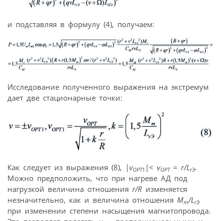
и подставляя в формулу (4), получаем:
Исследование полученного выражения на экстремум
дает две стационарные точки:
Как следует из выражения (8), |
v
|<
v
=
r/L
.
ОРТ
1
OPT
rЭ
Можно предположить, что при нагреве АД под
нагрузкой величина отношения
r/R
изменяется
незначительно, как и величина отношения
M
/L
m
rЭ
при изменении степени насыщения магнитопровода.