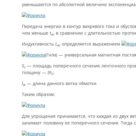
уменьшаются по абсолютной величине экспоненциал
Передача энергии в контур вихревого тока и обусл
чем меньше
t
в сравнении с длительностью протек
ec
Индуктивность
L
определяется выражением
ec
(Гн/м) — универсальная магнитная посто
S
— площадь поперечного сечения ленточного про
c
толщину —
th
;
c
l
— длина данного витка обмотки.
w
Таким образом:
Для упрощения принимается, что каждая из двух вет
занимает половину ее поперечного сечения. Тогда