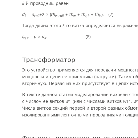
k
-й проводник, равен
d
= d
+
2
×
(
th
+ th
+ th
+ th
). (7)
k
coil
is.coil
w
c,k
is
Тогда длина этого
k
-го витка определяется выражен
l
=
p
×
d
. (8)
w,k
k
Трансформатор
Это устройство применяется для передачи мощности
мощности и цепи ее приемника (нагрузки). Таким 
вторичную. Первая из них присутствует в цепях ист
В тексте данной статьи моделирование вихревых то
с числом ее витков
w
1 (или с числами витков
w
11,
w
Числа витков секций первой и второй фазных обмо
изолированными ленточными проводниками толщ
Факторы, влияющие на величину 