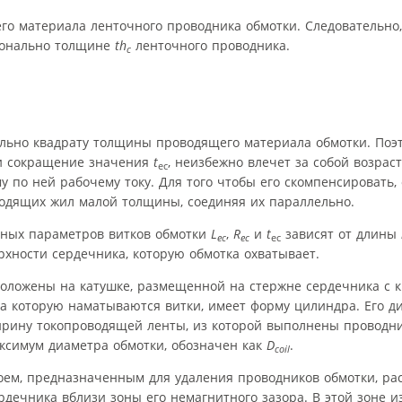
о материала ленточного проводника обмотки. Следовательно,
ионально толщине
th
ленточного проводника.
c
льно квадрату толщины проводящего материала обмотки. Поэ
 сокращение значения
t
, неизбежно влечет за собой возрас
ec
 по ней рабочему току. Для того чтобы его скомпенсировать,
одящих жил малой толщины, соединяя их параллельно.
вных параметров витков обмотки
L
,
R
и
t
зависят от длины
ec
ec
ec
рхности сердечника, которую обмотка охватывает.
положены на катушке, размещенной на стержне сердечника с 
 на которую наматываются витки, имеет форму цилиндра. Его д
рину токопроводящей ленты, из которой выполнены проводни
ксимум диаметра обмотки, обозначен как
D
.
coil
оем, предназначенным для удаления проводников обмотки, р
рдечника вблизи зоны его немагнитного зазора. В этой зоне