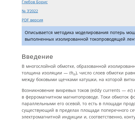
Глебов Борис
№ 3’2022
PDF версия
Описывается методика моделирования потерь мощн
выполненных изолированной токопроводящей лен
Введение
В многослойной обмотке, образованной изолирован
толщина изоляции —
th
), число слоев обмотки ра
is
между боковыми щечками катушки, на которой витк
Возникновение вихревых токов (eddy currents —
ec
)
в ферромагнитном магнитопроводе. Токи обмоток ф
параллельными его осевой, то есть в площади про
существующий в пределах площади поперечного сеч
электромагнитной индукции и, соответственно, конт