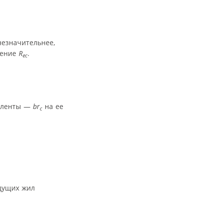
незначительнее,
чение
R
.
ec
й ленты —
br
на ее
c
едущих жил