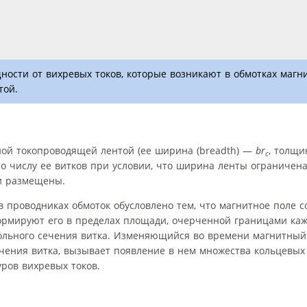
ости от вихревых токов, которые возникают в обмотках магн
той.
ной токопроводящей лентой (ее ширина (breadth) —
br
, толщи
c
вно числу ее витков при условии, что ширина ленты ограничен
и размещены.
 в проводниках обмоток обусловлено тем, что магнитное поле с
ормируют его в пределах площади, очерченной границами кажд
дольного сечения витка. Изменяющийся во времени магнитный 
ения витка, вызывает появление в нем множества кольцевых
уров вихревых токов.