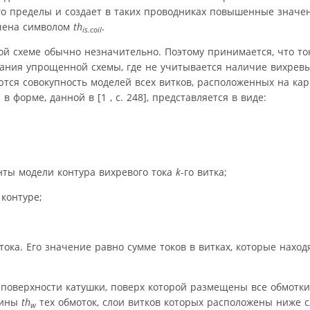
го пределы и создает в таких проводниках повышенные значе
чена символом
th
.
is.coil
ой схеме обычно незначительно. Поэтому принимается, что то
ания упрощенной схемы, где не учитывается наличие вихревы
ются совокупность моделей всех витков, расположенных на ка
 в форме, данной в [1 , с. 248], представляется в виде:
нты модели контура вихревого тока
k
-го витка;
контуре;
ка. Его значение равно сумме токов в витках, которые находя
т поверхности катушки, поверх которой размещены все обмотки
щины
th
тех обмоток, слои витков которых расположены ниже с
w