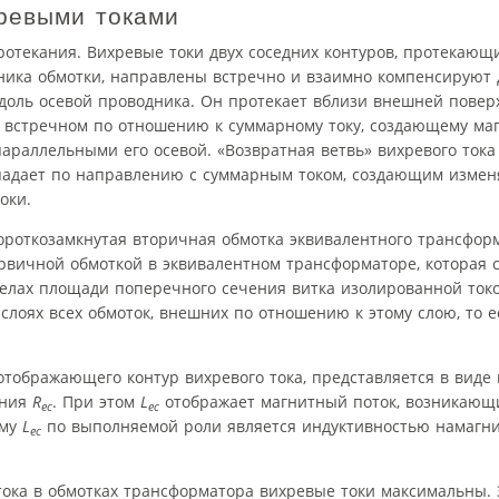
ревыми токами
ротекания. Вихревые токи двух соседних контуров, протекающ
ика обмотки, направлены встречно и взаимно компенсируют д
вдоль осевой проводника. Он протекает вблизи внешней повер
, встречном по отношению к суммарному току, создающему ма
араллельными его осевой. «Возвратная ветвь» вихревого тока
впадает по направлению с суммарным током, создающим изме
оки.
короткозамкнутая вторичная обмотка эквивалентного трансфор
рвичной обмоткой в эквивалентном трансформаторе, которая 
елах площади поперечного сечения витка изолированной ток
 слоях всех обмоток, внешних по отношению к этому слою, то 
тображающего контур вихревого тока, представляется в виде
ения
R
. При этом
L
отображает магнитный поток, возникающ
ec
ec
ому
L
по выполняемой роли является индуктивностью намагн
ec
тока в обмотках трансформатора вихревые токи максимальны. 