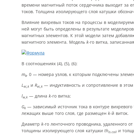
времени магнитный поток сердечника выходит за е
токов. Толщина изолирующего слоя катушки обозна
Влияние вихревых токов на процессы в моделируем
ней могут быть определены в результате моделиров
магнитных элементов. К этой модели затем добавля
магнитного элемента. Модель
k
-го витка, записанная
В соотношениях (4), (5), (6):
m
,
0
—
номера узлов, к которым подключены элеме
k
L
и
R
— индуктивность и сопротивление в этом 
ec,k
ec,k
l
— длина
k
-го витка;
w,k
G
— зависимый источник тока в контуре вихревого то
k
лежащих выше того слоя, где размещен
k
-й виток.
Диаметр
k
-го ленточного проводника, удаленного о
толщины изолирующего слоя катушки
th
и тол
is.coil