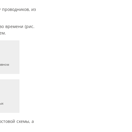
 проводников, из
во времени (рис.
ем.
авном
ых
стовой схемы, а