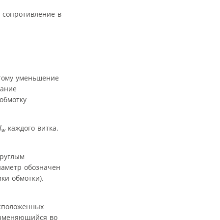
 сопротивление в
тому уменьшение
тание
 обмотку
l
каждого витка.
w
круглым
иаметр обозначен
ки обмотки).
асположенных
 изменяющийся во