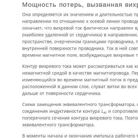
Мощность потерь, вызванная вих
Она определяется их значением и длительностью п
направлении по отношению к осевой линии проводн
означает, что вихревой ток фактически направлен 
(наиболее удаленной от сердечника) в направлении
пространстве, очерченном границами проводника, п
внутренней поверхности проводника. Ток в ней со
времени магнитное поле, возбуждающее вихревые т
Контур вихревого тока может рассматриваться как 
немагнитной средой в качестве магнитопровода. Пе
изменяющийся во времени магнитный поток в пред
расположенной в данном слое, служат витки во всех
дальше от поверхности сердечника.
Схема замещения эквивалентного трансформатора, о
соединения индуктивности контура
L
и сопротивл
ec
поперечного сечения контура вихревого тока. Поэт
эквивалентного трансформатора.
В моменты начала и окончания импульса рабочего 