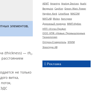
AEMT
Amantys
Analog Devices
Asahi
Bergquist
CapXon
Green Watt Power
Haydon Kerk
Littelfuse
MACOM
MATLAB
Molex
Ангстрем
Дорожный порядок
ММП-Ирбис
итных элементов,
НПП «Учтех-Профи»
ООО НПФ «Новые Промышленные
Технологии»
Оптрон-Ставрополь
ЭЛИМ
Электрум АВ
на (thickness) —
th
,
c
а расстоянием
Реклама
оздается не только
ого витка,
поток,
 ЭДС