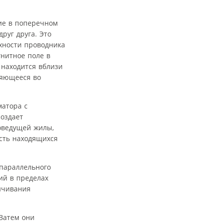
ие в поперечном
руг друга. Это
хности проводника
гнитное поле в
 находится вблизи
няющееся во
матора с
создает
оведущей жилы,
есть находящихся
 параллельного
ий в пределах
ичивания
Затем они