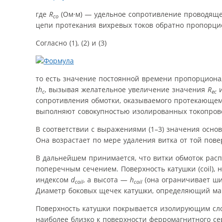
где
R
(Ом·м) — удельное сопротивление проводящег
co
цепи протекания вихревых токов обратно пропорц
Согласно (1), (2) и (3)
то есть значение постоянной времени пропорциона
th
, вызывая желательное увеличение значения
R
и
c
ec
сопротивления обмотки, оказываемого протекающему
выполняют совокупностью изолированных токопров
В соответствии с выражениями (1–3) значения осно
Она возрастает по мере удаления витка от той пове
В дальнейшем принимается, что витки обмоток рас
поперечным сечением. Поверхность катушки (coil),
индексом
d
, а высота —
h
(она ограничивает ши
coil
coil
Диаметр боковых щечек катушки, определяющий ма
Поверхность катушки покрывается изолирующим сл
наиболее близко к поверхности ферромагнитного се