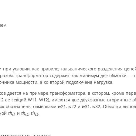
ием:
 при условии, как правило, гальванического разделения цепе
образом, трансформатор содержит как минимум две обмотки —
очника мощности, а ко второй подключена нагрузка.
ков дается на примере трансформатора, в котором, кроме пер
12 ее секций W11, W12), имеются две двухфазные вторичные о
ток обозначены символами
w
21,
w
22 и
w
31,
w
32. Обмотки выпо
иной
th
и
th
,
th
.
c
1
c
2
c
3
вихревых токов