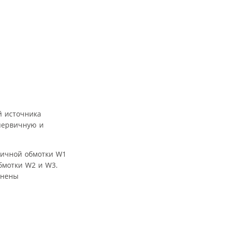
й источника
 первичную и
вичной обмотки W1
бмотки W2 и W3.
лнены