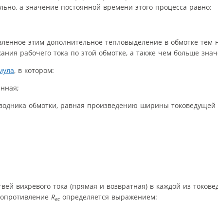
ьно, а значение постоянной времени этого процесса равно:
овленное этим дополнительное тепловыделение в обмотке тем 
ания рабочего тока по этой обмотке, а также чем больше зна
, в котором:
янная;
водника обмотки, равная произведению ширины токоведуще
вей вихревого тока (прямая и возвратная) в каждой из токов
 сопротивление
R
определяется выражением:
ec