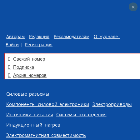
×
×
Авторам
Редакция
Рекламодателям
О журнале
Войти
|
Регистрация
Свежий номер
Подписка
Архив номеров
Skip to content
Силовые разъемы
Компоненты силовой электроники
Электроприводы
Источники питания
Системы охлаждения
Индукционный нагрев
Электромагнитная совместимость