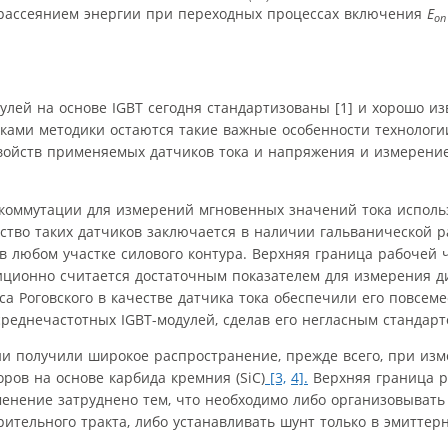
 рассеянием энергии при переходных процессах включения
E
on
ей на основе IGBT сегодня стандартизованы [1] и хорошо из
мками методики остаются такие важные особенности технологи
свойств применяемых датчиков тока и напряжения и измерени
 коммутации для измерений мгновенных значений тока исполь
во таких датчиков заключается в наличии гальванической ра
 в любом участке силового контура. Верхняя граница рабочей 
иционно считается достаточным показателем для измерения 
а Роговского в качестве датчика тока обеспечили его повсем
едне­частотных IGBT-модулей, сделав его негласным стандарт
и получили широкое распространение, прежде всего, при из
ров на основе карбида кремния (SiC)
[3,
4].
Верхняя граница р
менение затруднено тем, что необходимо либо организовыват
ительного тракта, либо устанавливать шунт только в эмиттер