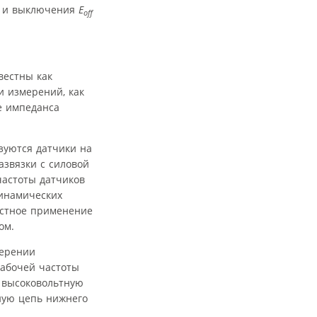
и выключения
E
off
вестны как
и измерений, как
е импеданса
зуются датчики на
звязки с силовой
частоты датчиков
динамических
естное применение
ом.
мерении
абочей частоты
ь высоковольтную
ную цепь нижнего