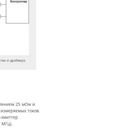
тва и драйвера.
влением 25 мОм и
 измеряемых токов
-эмиттер
 МГц).