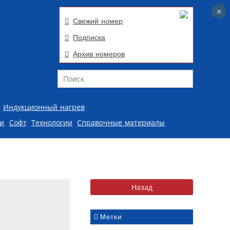
×
×
Свежий номер
Подписка
Архив номеров
Поиск
Индукционный нагрев
ии
Софт
Технологии
Справочные материалы
Метки