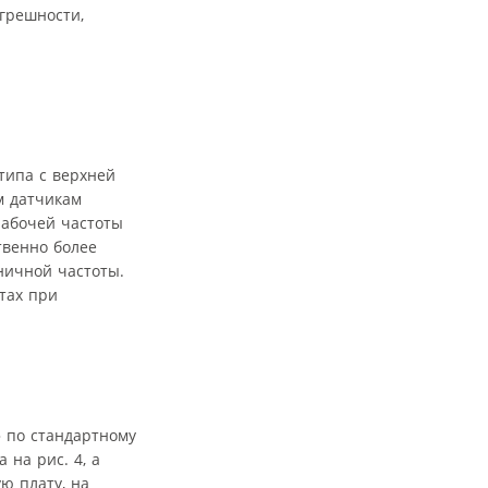
грешности,
типа с верхней
м датчикам
рабочей частоты
твенно более
ничной частоты.
тах при
 по стандартному
 на рис. 4, а
ю плату, на