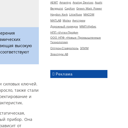
AEMT
Amantys
Analog Devices
Asahi
Bergquist
CapXon
Green Watt Power
Haydon Kerk
Littelfuse
MACOM
MATLAB
Molex
Ангстрем
Дорожный порядок
ММП-Ирбис
НПП «Учтех-Профи»
мерения
ООО НПФ «Новые Промышленные
амических
Технологии»
ивающая высокую
Оптрон-Ставрополь
ЭЛИМ
 соответствуют
Электрум АВ
Реклама
и силовых ключей.
росло, также стали
оектирование и
актеристик.
статическая,
ный прибор. Она
зависит от