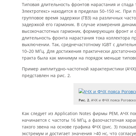
Типовая длительность фронтов нарастания и спада т
Электротекс» находится в пределах 50–150 нс. При
групповое время задержки (ГВЗ) на различных часто
задержкой его гармоник. В случае измерения дина
высокочастотных гармоник, формирующих фронт и сп
длительность фронта нарастания тока коллектора п
выключении. Так, средне­частотному IGBT с длитель
10–20 МГц. Для достижения практически достаточн
тракта была как минимум на порядок меньше типово
Пример амплитудно-частотной характеристики (АЧХ) 
представлен на рис. 2.
Рис. 2.
АЧХ и ФЧХ пояса Роговск
Как следует из Application Notes фирмы PEM, АЧХ п
начинается с частоты 16 МГц, а фазочастотная хар
такого звена на основе графика ФЧХ (рис. 3) показы
экстремум и достигает значения >40 нс, что согла