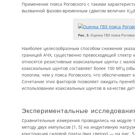
Применение пояса Роговского с такими характерис
вызванной фазово-временным сдвигом величин
V
(
CE
Рис. 3.
Оценка ГВЗ пояса Роговс
Наиболее целесообразным способом снижения указа
границей АЧХ, существенно превосходящей спектр 
относятся резистивные коаксиальные шунты с мало
коаксиальных шунтов составляет более 100 МГц (обы
пологим, чем у пояса Роговского, что обеспечивае
Сочетание этих факторов позволяет ожидать прене
использовании коаксиальных шунтов в качестве дат
Экспериментальные исследовани
Сравнительные измерения проводились на модуле т
методу двух импульсов [1, 5] на индуктивную нагруз
конструкция силовой платы (вид сверху) — на рис. 