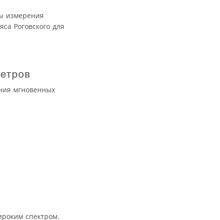
ты измерения
са Роговского для
етров
ния мгновенных
ироким спектром.