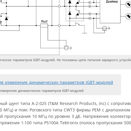
еских параметров IGBT-модулей. Не показаны цепи питания зарядного устройс
 измерения динамических параметров IGBT-модулей
ный шунт типа А-2-025 (T&M Research Products, Inc) с сопроти
00 МГц) и пояс Роговского типа CWT3 фирмы PEM с диапазоном
ой пропускания 10 МГц по уровню 3 дБ. Напряжение коллектор
яжения 1:100 типа P5100A Tektronix (полоса пропускания 500