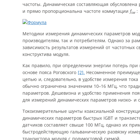
частоты. Динамическая составляющая обусловлена
и прямо пропорциональна частоте коммутации
f
:
sw
Методики измерения динамических параметров модул
производителям, так и потребителям. Однако за ра
зависимость результатов измерений от частотных 
конструктива модуля.
Как правило, при определении энергии потерь при
основе пояса Роговского
[2].
Несомненное преимущест
цепью и, следовательно, в удобстве измерения тока
обычно ограничена значением 10–16 МГц, что трад
параметров. Дешевизна и удобство применения пояс
для измерений динамических параметров низко- и ср
Токоизмерительные шунты коаксиальной конструкци
динамических параметров быстрых IGBT и транзисто
датчиков составляет свыше 100 МГц, однако их при
быстродействующую гальваническую развязку измер
транзистора модуля с полумостовой схемой.