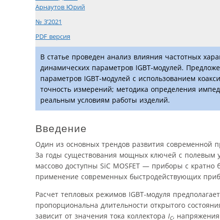
Арнаутов Юрий
№ 3’2021
PDF версия
В статье проведен анализ влияния частотных хар
динамических параметров IGBT-модулей. Предложе
параметров IGBT-модулей с использованием коакс
точность измерений; методика определения импеда
реальным условиям работы изделий.
Введение
Один из основных трендов развития современной 
За годы существования мощных ключей с полевым у
массово доступны SiC MOSFET — приборы с кратно 
применение современных быстродействующих прибо
Расчет тепловых режимов IGBT-модуля предполагает
пропорциональна длительности открытого состояни
зависит от значения тока коллектора
I
, напряжени
C