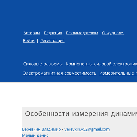
Авторам
Редакция
Рекламодателям
О журнале
Войти
|
Регистрация
Skip to content
Силовые разъемы
Компоненты силовой электрони
Электромагнитная совместимость
Измерительные 
Особенности измерения динами
Веревкин Владимир
-
verevkin.v52@gmail.com
Малый Денис