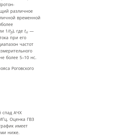
Протон-
еющий различное
азличной временной
иболее
ли 1/
t
), где
t
—
fi
ri
тока при его
диапазон частот
измерительного
е более 5–10 нс.
ояса Роговского
й спад АЧХ
МГц. Оценка ГВЗ
 график имеет
ыми ниже.