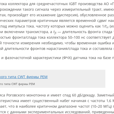
ока коллектора для средне­частотных IGBT производства АО «
 прохождении такого сигнала через измерительный тракт, им
тах, произойдет его искажение (дисперсия), обусловленное р
мических параметров критичным является временной сдвиг на
ад импульса тока, частоту которых можно оценить как 1/
t
(и
ri
ри включении транзистора, а
t
— длительность фронта спада 
fi
ностью фронта/спада тока коллектора 50–100 нс соответствует 
ой точности измерения необходимо, чтобы временная ошибка 
й длительности фронтов нарастания/спада тока и составляла н
и фазочастотной характеристики (ФЧХ) датчика тока на базе п
ого типа CWT фирмы PEM
ояса Роговского монотонна и имеет спад 60 дБ/декаду. Заметны
актеристика имеет существенный набег начиная с частоты 1,6 
вает, что в наиболее критичном диапазоне частот (10–20 МГц)
суется с данными экспериментальных исследований, приведенн