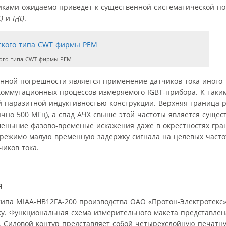
тиками ожидаемо приведет к существенной систематической по
t)
и
I
(t)
.
C
кого типа CWT фирмы PEM
нной погрешности является применение датчиков тока иного 
коммутационных процессов измеряемого IGBT-прибора. К таки
й паразитной индуктивностью конструкции. Верхняя граница 
чно 500 МГц), а спад АЧХ свыше этой частоты является сущес
т меньшие фазово-временые искажения даже в окрестностях гра
брежимо малую временную задержку сигнала на целевых часто
чиков тока.
я
ипа MIAA-HB12FA-200 производства ОАО «Протон-Электротекс»
ку. Функциональная схема измерительного макета представлена
5. Силовой контур представляет собой четырехслойную печатну