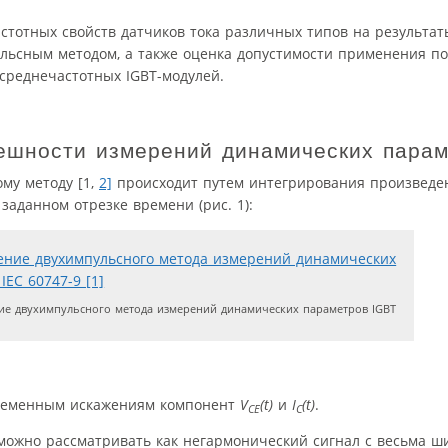
стотных свойств датчиков тока различных типов на результа
льсным методом, а также оценка допустимости применения поя
реднечастотных IGBT-модулей.
ешности измерений динамических парам
му методу [1,
2]
происходит путем интегрирования произведе
заданном отрезке времени (рис. 1):
е двухимпульсного метода измерений динамических параметров IGBT
-временным искажениям компонент
V
(t)
и
I
(t)
.
CE
C
можно рассматривать как негармонический сигнал с весьма ш