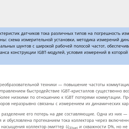
актеристик датчиков тока различных типов на погрешность из
ны: схема измерительной установки, методика измерений дин
иальных шунтов с широкой рабочей полосой частот, обеспеч
нса конструкции IGBT-модулей, условия измерений в которой
преобразовательной техники — повышение частоты коммутаци
правлением быстродействие IGBT-кристаллов существенно воз
более низкими по отношению к IGBT потерями коммутации. Пр
ров неразрывно связаны с измерением их динамических хар
 разделение его потерь на две составляющие. Одна из них — 
я и обусловлена протеканием тока коллектора через включен
я насыщения коллектор-эмиттер
U
и скважности D%, но не 
CE(sat)