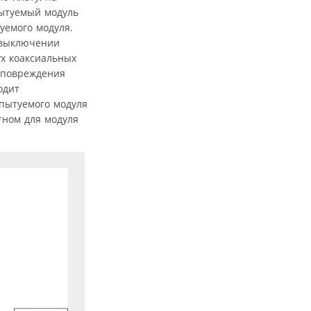
ытуемый модуль
уемого модуля.
 выключении
ух коаксиальных
 повреждения
одит
спытуемого модуля
тном для модуля