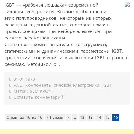
IGBT — «рабочая лошадка» современной
силовой электроники. Знание особенностей
этих полупроводников, некоторые из которых
освещены в данной статье, способно помочь
проектировщикам при выборе элементов, при
расчете параметров схемы .
Статья познакомит читателя с конструкцией,
статическими и динамическими параметрами IGBT,
процессами включения и выключения IGBT в разных
режимах, методикой р...
01.01.1970
FWD
,
Компоненты силовой электроники
,
IGBT
Метки:
SEMIKRON
Оставить комментарий
Страница 16 из 16
« Первая
«
...
12
13
14
15
16