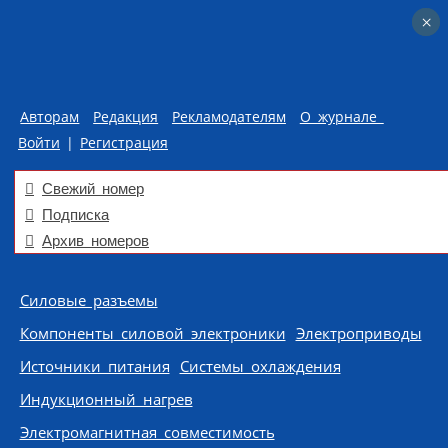
×
×
Авторам
Редакция
Рекламодателям
О журнале
Войти
|
Регистрация
Свежий номер
Подписка
Архив номеров
Skip to content
Силовые разъемы
Компоненты силовой электроники
Электроприводы
Источники питания
Системы охлаждения
Индукционный нагрев
Электромагнитная совместимость