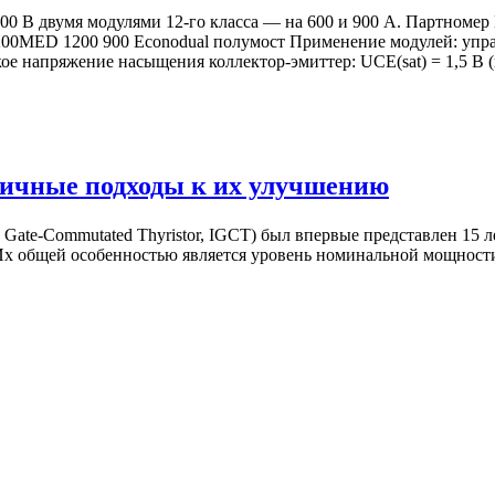
 В двумя модулями 12-го класса — на 600 и 900 А. Партномер
ED 1200 900 Econodual полумост Применение модулей: управ
 напряжение насыщения коллектор-эмиттер: UCE(sat) = 1,5 В (п
личные подходы к их улучшению
Gate-Commutated Thyristor, IGCT) был впервые представлен 15 л
. Их общей особенностью является уровень номинальной мощнос