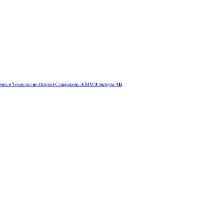
ные Технологии»
Оптрон-Ставрополь
ЭЛИМ
Электрум АВ