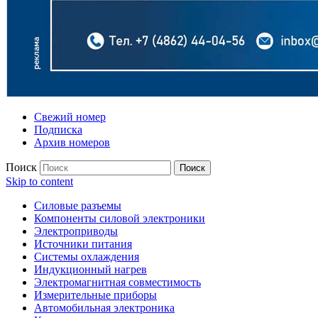
Свежий номер
Подписка
Архив номеров
Поиск
Skip to content
Силовые разъемы
Компоненты силовой электроники
Электроприводы
Источники питания
Системы охлаждения
Индукционный нагрев
Электромагнитная совместимость
Измерительные приборы
Автомобильная электроника