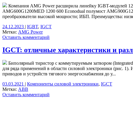
Компания AMG Power расширила линейку IGBT-модулей 1200
AMG600G1200MED 1200 600 Econodual полумост AMG900G1200M
преобразователи высокой мощности; ИБП. Преимущества: низкое
24.12.2023
|
IGBT
,
IGCT
Метки:
AMG Power
Оставить комментарий
IGCT: отличные характеристики и раз
Биполярный тиристор с коммутируемым затвором (Integrated 
для ряда применений в области силовой электроники (рис. 1)
приводов и устройств тягового энергоснабжения до у...
03.03.2021
|
Компоненты силовой электроники
,
IGCT
Метки:
ABB
Оставить комментарий