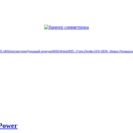
TLAB
Molex
Ангстрем
Дорожный порядок
ММП-Ирбис
НПП «Учтех-Профи»
ООО НПФ «Новые Промышлен
Power