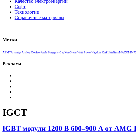
Качество электроэнергии
Софт
Технологии
Справочные материалы
Метки
AEMT
Amantys
Analog Devices
Asahi
Bergquist
CapXon
Green Watt Power
Haydon Kerk
Littelfuse
MACOM
MA
Реклама
IGCT
IGBT-модули 1200 В 600–900 А от AMG 