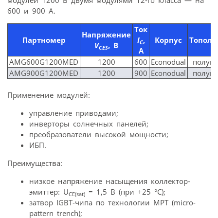
600 и 900 А.
Ток
Напряжение
Партномер
I
,
Корпус
Тополо
C
V
, В
CES
А
AMG600G1200MED
1200
600
Econodual
полумо
AMG900G1200MED
1200
900
Econodual
полумо
Применение модулей:
управление приводами;
инверторы солнечных панелей;
преобразователи высокой мощности;
ИБП.
Преимущества:
низкое напряжение насыщения коллектор-
эмиттер: U
= 1,5 В (при +25 °С);
CE(sat)
затвор IGBT-чипа по технологии MPT (micro-
pattern trench);