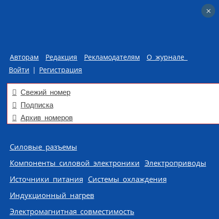
×
×
Авторам
Редакция
Рекламодателям
О журнале
Войти
|
Регистрация
Свежий номер
Подписка
Архив номеров
Skip to content
Силовые разъемы
Компоненты силовой электроники
Электроприводы
Источники питания
Системы охлаждения
Индукционный нагрев
Электромагнитная совместимость