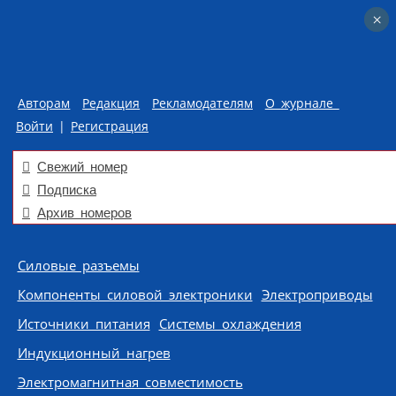
×
×
Авторам
Редакция
Рекламодателям
О журнале
Войти
|
Регистрация
Свежий номер
Подписка
Архив номеров
Skip to content
Силовые разъемы
Компоненты силовой электроники
Электроприводы
Источники питания
Системы охлаждения
Индукционный нагрев
Электромагнитная совместимость