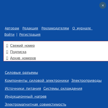
×
×
Авторам
Редакция
Рекламодателям
О журнале
Войти
|
Регистрация
Свежий номер
Подписка
Архив номеров
Skip to content
Силовые разъемы
Компоненты силовой электроники
Электроприводы
Источники питания
Системы охлаждения
Индукционный нагрев
Электромагнитная совместимость