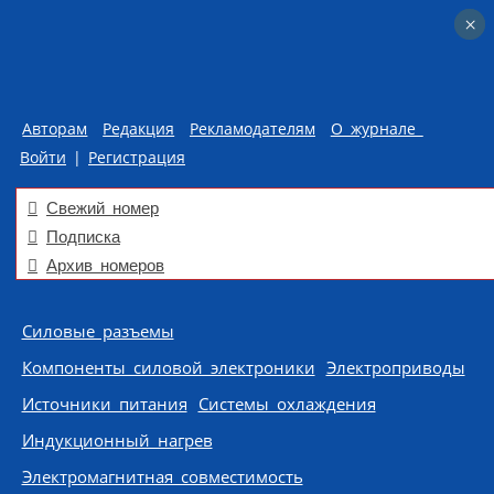
×
×
Авторам
Редакция
Рекламодателям
О журнале
Войти
|
Регистрация
Свежий номер
Подписка
Архив номеров
Skip to content
Силовые разъемы
Компоненты силовой электроники
Электроприводы
Источники питания
Системы охлаждения
Индукционный нагрев
Электромагнитная совместимость