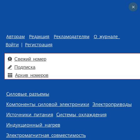
×
×
Авторам
Редакция
Рекламодателям
О журнале
Войти
|
Регистрация
Свежий номер
Подписка
Архив номеров
Skip to content
Силовые разъемы
Компоненты силовой электроники
Электроприводы
Источники питания
Системы охлаждения
Индукционный нагрев
Электромагнитная совместимость